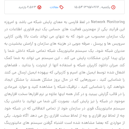
یکشنبه , ۱۳۹۵/۰۲/۱۲ ۱۵:۵۴
مقالات
2,563 بازدید
Network Monitoring در لفظ فارسی به معنای پایش شبکه می باشد و امروزه
این فرآیند یکی از مهمترین فعالیت های حساس یک تیم فناوری اطلاعات در
یک سازمان محسوب می شود که به تنهای می تواند باعث بالا رفتن کارایی
سرویس ها و پرسنل ، صرفه جویی در هزینه های سازمان و آرامش بخشیدن به
مدیران شبکه شود. یک سیستم مانیتورینگ شبکه تمامی شبکه داخلی شما را
برای پیدا کردن مشکلات پایش می کند ، این سیستم می تواند به شما کمک
کند میزان دانلود کاربران شبکه و استفاده آنها از اینترنت را بدانید ، فضاهای
اشغال شده توسط ایمیل های اسپم و کاربرانی که بیهوده ایمیل ارسال می کنند
را شناسایی کنید ، سرورهایی که در حال بروز مشکل هستند یا مشکل ایجاد
خواهند کرد را شناسایی کنید ، ترافیک شبکه را مشاهده کنید و موارد غیرعادی
را در قالب گزارش ببینید و در کنار همه اینها علاوه بر نرم افزارها سخت افزارهای
موجود در شبکه را نیز پایش کنید. بصورت کلی شما می توانید با داشتن یک
سیستم مانیتورینگ قوی در سازمان خود از تمامی اتفاقاتی که در شبکه خود
چه از لحاظ نرم افزاری و چه از لحاظ سخت افزاری رخ می دهد آگاه شوید. یکی
از مواردی که بعضا مشاهده شده است اشتباه گرفتن سیستم های مانیتورینگ