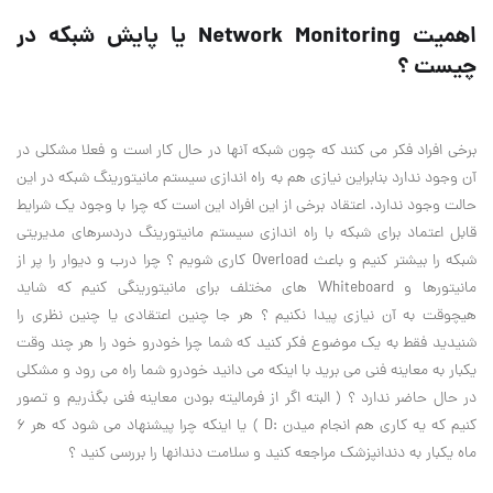
اهمیت Network Monitoring یا پایش شبکه در
چیست ؟
برخی افراد فکر می کنند که چون شبکه آنها در حال کار است و فعلا مشکلی در
آن وجود ندارد بنابراین نیازی هم به راه اندازی سیستم مانیتورینگ شبکه در این
حالت وجود ندارد. اعتقاد برخی از این افراد این است که چرا با وجود یک شرایط
قابل اعتماد برای شبکه با راه اندازی سیستم مانیتورینگ دردسرهای مدیریتی
شبکه را بیشتر کنیم و باعث Overload کاری شویم ؟ چرا درب و دیوار را پر از
مانیتورها و Whiteboard های مختلف برای مانیتورینگی کنیم که شاید
هیچوقت به آن نیازی پیدا نکنیم ؟ هر جا چنین اعتقادی یا چنین نظری را
شنیدید فقط به یک موضوع فکر کنید که شما چرا خودرو خود را هر چند وقت
یکبار به معاینه فنی می برید با اینکه می دانید خودرو شما راه می رود و مشکلی
در حال حاضر ندارد ؟ ( البته اگر از فرمالیته بودن معاینه فنی بگذریم و تصور
کنیم که یه کاری هم انجام میدن :D ) یا اینکه چرا پیشنهاد می شود که هر 6
ماه یکبار به دندانپزشک مراجعه کنید و سلامت دندانها را بررسی کنید ؟