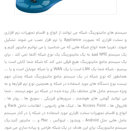
سیستم های مانیتورینگ شبکه می توانند از انواع و اقسام تجهیزات نرم افزاری
و سخت افزاری که بصورت Appliance یا نرم افزار نصب می شوند تشکیل
شوند. تقریبا همه انواع شبکه هایی که می شناسید را می توانیم مانیتور کنیم و
یک سیستم NMS فقط به یک مانیتورینگ یک نوع شبکه اکتفا نمی کند ، برای
یک سیستم جامع مانیتورینگ هیچ فرقی نمی کند که شبکه شما کابلی است یا
بیسیم ، شبکه شما یک LAN است یا یک WAN و یا شبکه موبایل است و یا ...
همانطور که نوع شبکه در یک سیستم جامع مانیتورینگ شبکه چندان مهم
نیست نوع دستگاه های مورد استفاده در شبکه و همچنین نوع نرم افزارها و به
ویژه سیستم عامل های مختلف بکار برده شده در شبکه نیز مهم نیستند ، شما
می توانید گوشی های هوشمند ، سرورهای فیزیکی ، سویچ ها ، روتر ها ،
فایروال ها ، Access Point ها ، لینک های رادیویی ، اطلاعات داخل Rack و
انواع و اقسام تجهیزات سخت افزاری مورد استفاده در شبکه را در کنار سیستم
عامل هایی مثل Android ، ویندوز ، لینوکس ، Mac و ... مانیتور کنید.یک
سیستم مانیتورینگ برای این هدف در یک شبکه طراحی و پیاده سازی می شود