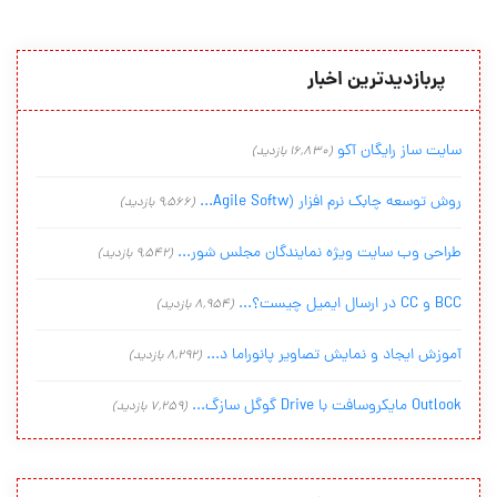
پربازدیدترین اخبار
سایت ساز رایگان آکو
(16,830 بازدید)
روش توسعه چابک نرم افزار (Agile Softw...
(9,566 بازدید)
طراحی وب سایت ویژه نمایندگان مجلس شور...
(9,542 بازدید)
BCC و CC در ارسال ایمیل چیست؟...
(8,954 بازدید)
آموزش ایجاد و نمایش تصاویر پانوراما د...
(8,292 بازدید)
Outlook مایکروسافت با Drive گوگل سازگ...
(7,259 بازدید)