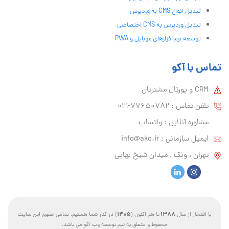
تبدیل انواع CMS به وردپرس
تبدیل وردپرس به CMS اختصاصی
توسعه نرم افزارهای موبایل و PWA
تماس با آکو
CRM و پورتال مشتریان
تلفن تماس :‌ 77650782-021
مشاوره آنلاین : واتساپ
ایمیل سازمانی :‌
info@ako.ir
تهران ، ونک ، میدان شیخ بهایی
1405
1388
با افتخار از سال
تا هم اکنون (
) در کنار شما هستیم. تمامی حقوق این سایت
محفوظ و متعلق به تیم توسعه وب آکو می باشد.