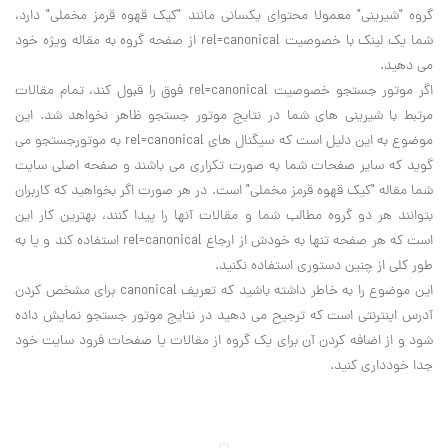
گروه "شیرینی" معمولا محتوای یکسانی مانند "کیک قهوه قرمز مخملی" دارد،
شما یک لینک با خصوصیت rel=canonical از صفحه گروه به مقاله ویژه خود
می دهید.
اگر موتور جستجو خصوصیت rel=canonical فوق را قبول کند، تمام مقالات
مرتبط با شیرینی های شما در نتایج موتور جستجو ظاهر نخواهد شد. این
موضوع به این دلیل است که سیگنال های rel=canonical به موتورجستجو می
گوید که سایر صفحات شما به صورت تکراری می باشند و صفحه اصلی سایت
شما مقاله "کیک قهوه قرمز مخملی" است. در هر صورت اگر بخواهید که کاربران
بتوانند هر دو گروه مطالب شما و مقالات آنها را پیدا کنند، بهترین کار این
است که هر صفحه تنها به خودش از ارجاع rel=canonical استفاده کند و یا به
طور کلی از چنین دستوری استفاده نکنید.
این موضوع را به خاطر داشته باشید که تعریف canonical برای مشخص کردن
آدرس اینترنتی است که ترجیح می دهید در نتایج موتور جستجو نمایش داده
شود و از اضافه کردن آن برای یک گروه از مقالات یا صفحات فرود سایت خود
جدا خودداری کنید.