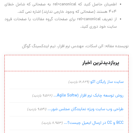
اطمینان حاصل کنید که rel=canonical به صفحاتی که شامل خطای
404 هستند (صفحاتی که وجود خارجی ندارند) اشاره نمی کند.
از تعریف rel=canonical برای صفحات گروه مقالات یا صفحات فرود
سایت خود دوری کنید.
نویسنده مقاله: آلن اسکات، مهندس نرم افزار، تیم ایندکسینگ گوگل
پربازدیدترین اخبار
سایت ساز رایگان آکو
(16,829 بازدید)
روش توسعه چابک نرم افزار (Agile Softw...
(9,566 بازدید)
طراحی وب سایت ویژه نمایندگان مجلس شور...
(9,541 بازدید)
BCC و CC در ارسال ایمیل چیست؟...
(8,953 بازدید)