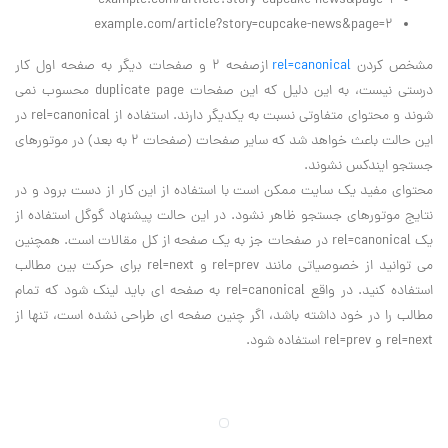
example.com/article?story=cupcake-news&page=1
example.com/article?story=cupcake-news&page=2
مشخص کردن
rel=canonical
ازصفحه 2 و صفحات دیگر به صفحه اول کار
درستی نیست، به این دلیل که این صفحات duplicate page محسوب نمی
شوند و محتوای متفاوتی نسبت به یکدیگر دارند. استفاده از rel=canonical در
این حالت باعث خواهد شد که سایر صفحات (صفحات 2 به بعد) در موتورهای
جستجو ایندکس نشوند.
محتوای مفید یک سایت ممکن است با استفاده از این کار از دست برود و در
نتایج موتورهای جستجو ظاهر نشود. در این حالت پیشنهاد گوگل استفاده از
یک rel=canonical در صفحات جز به یک صفحه از کل مقالات است. همچنین
می توانید از خصوصیاتی مانند rel=prev و rel=next برای حرکت بین مطالب
استفاده کنید. در واقع rel=canonical به صفحه ای باید لینک شود که تمام
مطالب را در خود داشته باشد، اگر چنین صفحه ای طراحی نشده است، تنها از
rel=next و rel=prev استفاده شود.