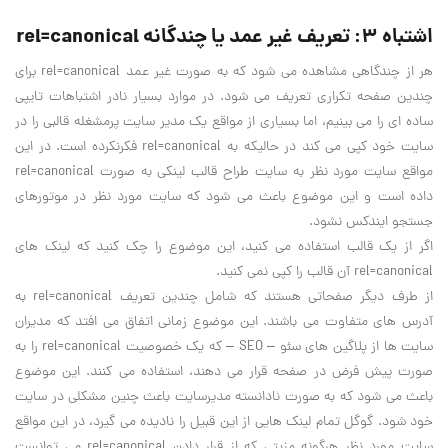
اشتباه 3: تعریف غیر عمد یا چندگانه rel=canonical
هر از چندگاهی مشاهده می شود که به صورت غیر عمد rel=canonical برای
چندین صفحه تکراری تعریف می شود. در موارد بسیار نادر اشتباهات تایپی
ساده ای را می بینیم، اما بسیاری از مواقع یک مدیر سایت پرمشغله قالبی را در
سایت خود کپی می کند در حالیکه به rel=canonical فکرنکرده است. در این
مواقع سایت مورد نظر به سایت طراح قالب لینکی به صورت rel=canonical
داده است و این موضوع باعث می شود که سایت مورد نظر در موتورهای
جستجو ایندکس نشود.
اگر از یک قالب استفاده می کنید، این موضوع را چک کنید که لینک های
rel=canonical آن قالب را کپی نمی کنید.
از طرف دیگر صفحاتی هستند که شامل چندین تعریف rel=canonical به
آدرس های متفاوت می باشند. این موضوع زمانی اتفاق می افتد که مدیران
سایت ها از پلاگین های سئو – SEO – که یک خصوصیت rel=canonical را به
صورت پیش فرض در صفحه قرار می دهند، استفاده می کنند. این موضوع
باعث می شود که به صورت نادانسته مدیرسایت باعث چنین مشکلی در سایت
خود شود. گوگل تمام لینک هایی از این قبیل را نادیده می گیرد، در این مواقع
سایت مورد نظر هرگونه مزیتی که از قرار دادن rel=canonical می توانست