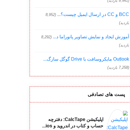
(9,541 بازدید)
BCC و CC در ارسال ایمیل چیست؟...
(8,952
بازدید)
آموزش ایجاد و نمایش تصاویر پانوراما د...
(8,292
بازدید)
Outlook مایکروسافت با Drive گوگل سازگ...
(7,258 بازدید)
پست های تصادفی
اپلیکیشن CalcTape: دفترچه‌
حساب و کتاب در اندروید و ios...