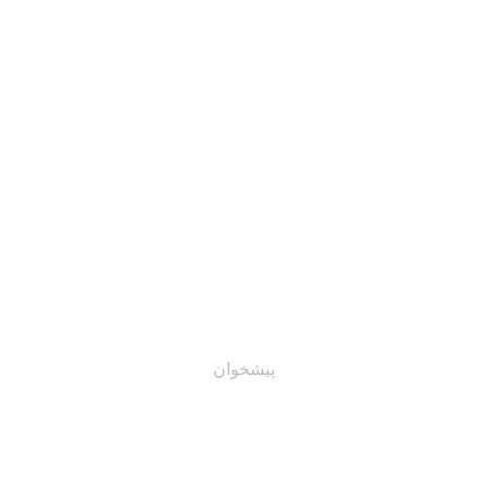
مات
درباره ما
نمونه کارها
شبکه دانش
استعلام ق
پیشخوان