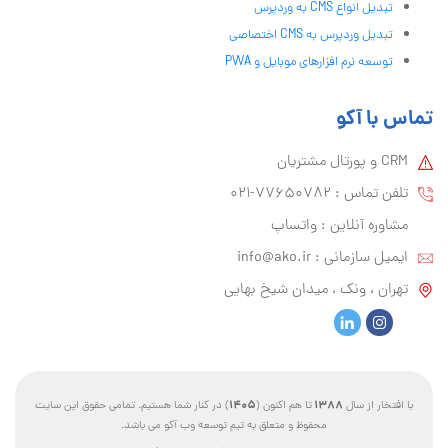
تبدیل انواع CMS به وردپرس
تبدیل وردپرس به CMS اختصاصی
توسعه نرم افزارهای موبایل و PWA
تماس با آکو
CRM و پورتال مشتریان
تلفن تماس :‌ 77650782-021
مشاوره آنلاین : واتساپ
ایمیل سازمانی :‌
info@ako.ir
تهران ، ونک ، میدان شیخ بهایی
1405
1388
با افتخار از سال
تا هم اکنون (
) در کنار شما هستیم. تمامی حقوق این سایت
محفوظ و متعلق به تیم توسعه وب آکو می باشد.