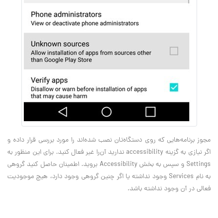
مجوز برنامه‌هایی که روی دستگاه‌تان نصب شده‌اند را مورد بررسی قرار داده و
اگر نیازی به گزینه accessibility ندارید آن‌را غیر فعال کنید. برای این منظور به
Settings و سپس به بخش Accessibility بروید. اطمینان حاصل کنید گروهی
به نام Services وجود نداشته یا اگر چنین گروهی وجود دارد، هیچ موجودیت
فعالی در آن وجود نداشته باشد.