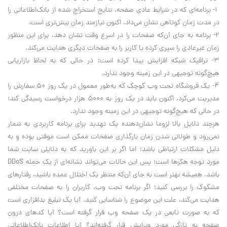
1- برنامه‌ای که در شرایط عادی صفحه، نتایج استخراج شده از بانک‌اطلاعاتی را
در مدت زمان کوتاهی نشان می‌داد، اکنون نیازمند زمان بیش‌تری است.
2- برنامه به جای آن‌که صفحات را در اسرع وقت نشان دهد، برای این منظور
زمان غیرعادی را سپری کرده یا کاربر را به صفحات دیگری هدایت می‌کند.
3- ترافیک شبکه افزایش پیدا کرده است؛ در حالی که به لحاظ بازاریابی
هیچ‌گونه توجیهی در این زمینه وجود ندارد.
4- یک فروشگاه تحت وب کوچک که به‌طور معمول در یک روز 50 سفارش را
مدیریت می‌کرد، اکنون باید در یک روز به 5000 هزار درخواست رسیدگی کند؛
در حالی که هیچ‌گونه توجیهی در این زمینه وجود ندارد.
هرچند دلایل بالا لزوما نشان‌دهنده یک تهدید برای برنامه کاربردی به شمار
نمی‌رود و طولانی شدن زمان بارگذاری صفحات ممکن است موقتی بوده و به
دلیل مشکلات ارتباطی باشد؛ اما اگر بر این باورید که به دلایلی سایت شما
مورد توجه هکرها است؛ پس این حالات می‌تواند نشانه‌ای از یک حمله DDoS
باشد. همیشه بهتر است به جای آن‌که منتظر یک اختلال عمده باشید، رفتارهای
مشکوک را بررسی کنید؛ اگر برنامه تحت وب، کاربران را به صفحات مختلفی
هدایت می‌کند، علت این موضوع را شناسایی کنید. آیا یک تبلیغ بدافزاری است
که به صورت تابعی در یک صفحه وب قرار گرفته است؟ آیا کدهای درون
صفحه به تازگی مورد ویرایش قرار گرفته‌اند؟ آیا اطلاعات بانک‌اطلاعاتی