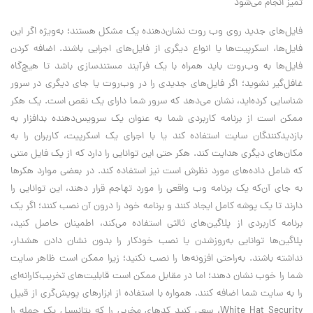
تمیز انجام می‌شود
فایل‌های جدید روی وب روت نشان‌دهنده یک مشکل هستند؛ به‌ویژه اگر این
فایل‌ها، اسکرپیت‌ها یا انواع دیگری از فایل‌های اجرایی باشند. اضافه کردن
فایل‌ها به وب‌روت باید همراه با یک فرآیند مستندسازی باشد تا هیچ‌گاه
غافل‌گیر نشوید؛ اگر فایل‌های جدیدی را در وب‌روت یا جای دیگری در سرور
شناسایی کرده‌اید، نشان می‌دهد که سرور شما دارای یک نقص است. یک هکر
ممکن است از برنامه کاربردی شما به عنوان یک سرویس‌دهنده بدافزار به
بازدیدکنندگان سایت استفاده کند یا با اجرای یک اسکرپیت، کاربران را به
مکان‌های دیگری هدایت کند. هکر حتی این توانایی را دارد که از یک فایل متنی
که شامل داده‌های مورد نظرش است نیز استفاده کند. در بعضی موارد هکرها
به جای آن‌که یک برنامه وب واقعی را مورد تهاجم قرار دهند، این توانایی را
دارند تا یک پوشه‌ کامل ایجاد کنند و برنامه خود را درون آن نصب کنند؛ اگر یک
برنامه کاربردی از پلاگین‌های ثالثی استفاده می‌کند، اطمینان حاصل کنید،
پلاگین‌ها توانایی به‌روزشدن یا نصب خودکار را بدون نشان دادن هشدار،
نداشته باشند. به‌راحتی افزونه‌ها را نصب نکنید؛ زیرا ممکن است ظاهر سایت
شما را خوب نشان دهند؛ اما در مقابل ممکن است قابلیت‌های تخریب‌کارانه‌ای
را به سایت شما اضافه کنند. همواره با استفاده از ابزارهای پویش‌گری از قبیل
White Hat Security، سعی کنید کدهای مخربی را که پتانسیل یک حمله را