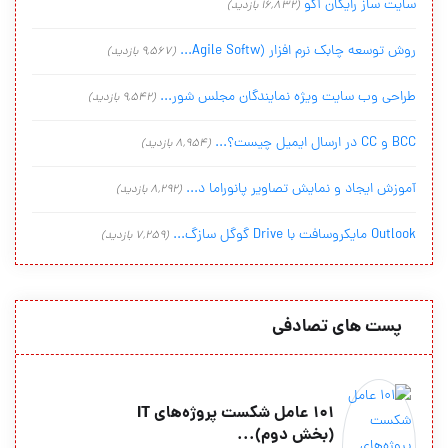
سایت ساز رایگان آکو
(16,832 بازدید)
روش توسعه چابک نرم افزار (Agile Softw...
(9,567 بازدید)
طراحی وب سایت ویژه نمایندگان مجلس شور...
(9,542 بازدید)
BCC و CC در ارسال ایمیل چیست؟...
(8,954 بازدید)
آموزش ایجاد و نمایش تصاویر پانوراما د...
(8,292 بازدید)
Outlook مایکروسافت با Drive گوگل سازگ...
(7,259 بازدید)
پست های تصادفی
101 عامل شکست پروژه‌های IT
(بخش دوم)...