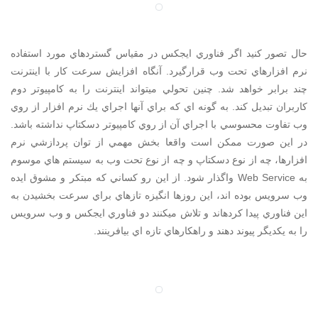
حال تصور كنيد اگر فناوري ايجكس در مقياس گستردهاي مورد استفاده
نرم افزارهاي تحت وب قرارگيرد. آنگاه افزايش سرعت كار با اينترنت
چند برابر خواهد شد. چنين تحولي ميتواند اينترنت را به كامپيوتر دوم
كاربران تبديل كند. به گونه اي كه براي آنها اجراي يك نرم افزار از روي
وب تفاوت محسوسي با اجراي آن از روي كامپيوتر دسكتاپ نداشته باشد.
در اين صورت ممكن است واقعا بخش مهمي از توان پردازشي نرم
افزارها، چه از نوع دسكتاپ و چه از نوع تحت وب به سيستم هاي موسوم
به Web Service واگذار شود. از اين رو كساني كه مبتكر و مشوق ايده
وب سرويس بوده اند، اين روزها انگيزه تازهاي براي سرعت بخشيدن به
اين فناوري پيدا كردهاند و تلاش ميكنند دو فناوري ايجكس و وب سرويس
را به يكديگر پيوند دهند و راهكارهاي تازه اي بيافرينند.