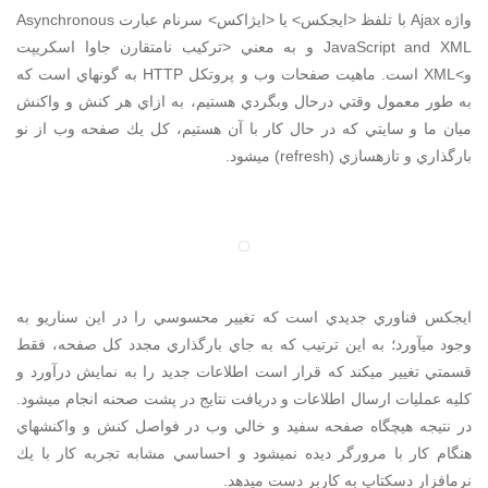
واژه Ajax با تلفظ <ايجكس> يا <ايژاكس> سرنام عبارت Asynchronous
JavaScript and XML و به معني <تركيب نامتقارن جاوا اسكريپت
و>XML است. ماهيت صفحات وب و پروتكل HTTP به گونهاي است كه
به طور معمول وقتي درحال وبگردي هستيم، به ازاي هر كنش و واكنش
ميان ما و سايتي كه در حال كار با آن هستيم، كل يك صفحه وب از نو
بارگذاري و تازهسازي (refresh) ميشود.
ايجكس فناوري جديدي است كه تغيير محسوسي را در اين سناريو به
وجود ميآورد؛ به اين ترتيب كه به جاي بارگذاري مجدد كل صفحه، فقط
قسمتي تغيير ميكند كه قرار است اطلاعات جديد را به نمايش درآورد و
كليه عمليات ارسال اطلاعات و دريافت نتايج در پشت صحنه انجام ميشود.
در نتيجه هيچگاه صفحه سفيد و خالي وب در فواصل كنش و واكنشهاي
هنگام كار با مرورگر ديده نميشود و احساسي مشابه تجربه كار با يك
نرمافزار دسكتاپ به كاربر دست ميدهد.