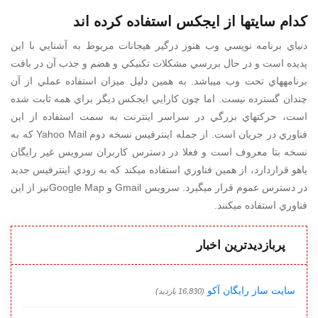
كدام سايتها از ايجكس استفاده كرده اند
دنياي برنامه نويسي وب هنوز درگير هيجانات مربوط به آشنايي با اين
پديده است و در حال بررسي مشكلات تكنيكي و هضم و جذب آن در بافت
برنامههاي تحت وب ميباشد. به همين دليل ميزان استفاده عملي از آن
چندان گسترده نيست. اما چون كارايي ايجكس ديگر براي همه ثابت شده
است، حركتهاي بزرگي در سراسر اينترنت به سمت استفاده از اين
فناوري در جريان است. از جمله اينترفيس نسخه دوم Yahoo Mail كه به
نسخه بتا معروف است و فعلا در دسترس كاربران سرويس غير رايگان
ياهو قراردارد، از همين فناوري استفاده ميكند كه به زودي اينترفيس جديد
در دسترس عموم قرار ميگيرد. سرويس Gmail و Google Mapنيز از اين
فناوري استفاده ميكنند.
پربازدیدترین اخبار
سایت ساز رایگان آکو
(16,830 بازدید)