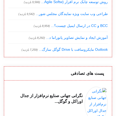
روش توسعه چابک نرم افزار (Agile Softw...
(9,566 بازدید)
طراحی وب سایت ویژه نمایندگان مجلس شور...
(9,542 بازدید)
BCC و CC در ارسال ایمیل چیست؟...
(8,954 بازدید)
آموزش ایجاد و نمایش تصاویر پانوراما د...
(8,292 بازدید)
Outlook مایکروسافت با Drive گوگل سازگ...
(7,259 بازدید)
پست های تصادفی
نگرانی جهانی صنایع نرم‌افزار از جدال
اوراکل و گوگل...