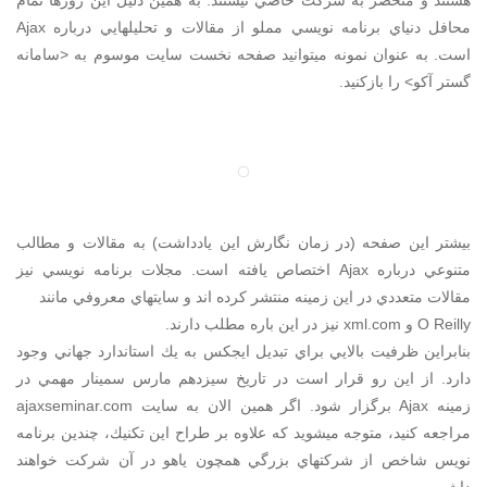
هستند و منحصر به شركت خاصي نيستند. به همين دليل اين روزها تمام
محافل دنياي برنامه نويسي مملو از مقالات و تحليلهايي درباره Ajax
است. به عنوان نمونه ميتوانيد صفحه نخست سايت موسوم به <سامانه
گستر آکو> را بازكنيد.
بيشتر اين صفحه (در زمان نگارش اين يادداشت) به مقالات و مطالب
متنوعي درباره Ajax اختصاص يافته است. مجلات برنامه نويسي نيز
مقالات متعددي در اين زمينه منتشر كرده اند و سايتهاي معروفي مانند
O Reilly و xml.com نيز در اين باره مطلب دارند.
بنابراين ظرفيت بالايي براي تبديل ايجكس به يك استاندارد جهاني وجود
دارد. از اين رو قرار است در تاريخ سيزدهم مارس سمينار مهمي در
زمينه Ajax برگزار شود. اگر همين الان به سايت ajaxseminar.com
مراجعه كنيد، متوجه ميشويد كه علاوه بر طراح اين تكنيك، چندين برنامه
نويس شاخص از شركتهاي بزرگي همچون ياهو در آن شركت خواهند