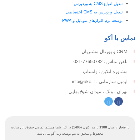
تبدیل انواع CMS به وردپرس
تبدیل وردپرس به CMS اختصاصی
توسعه نرم افزارهای موبایل و PWA
تماس با آکو
CRM و پورتال مشتریان
تلفن تماس :‌ 77650782-021
مشاوره آنلاین : واتساپ
ایمیل سازمانی :‌
info@ako.ir
تهران ، ونک ، میدان شیخ بهایی
با افتخار از سال
1388
تا هم اکنون (
1405
) در کنار شما هستیم. تمامی حقوق این سایت
محفوظ و متعلق به تیم توسعه وب آکو می باشد.