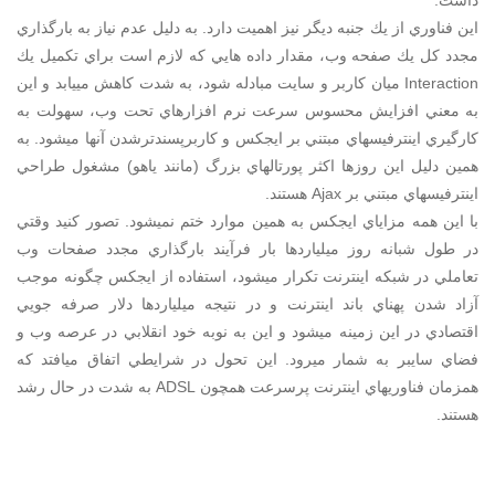
داشت.
اين فناوري از يك جنبه ديگر نيز اهميت دارد. به دليل عدم نياز به بارگذاري
مجدد كل يك صفحه وب، مقدار داده هايي كه لازم است براي تكميل يك
Interaction ميان كاربر و سايت مبادله شود، به شدت كاهش مييابد و اين
به معني افزايش محسوس سرعت نرم افزارهاي تحت وب، سهولت به
كارگيري اينترفيسهاي مبتني بر ايجكس و كاربرپسندترشدن آنها ميشود. به
همين دليل اين روزها اكثر پورتالهاي بزرگ (مانند ياهو) مشغول طراحي
اينترفيسهاي مبتني بر Ajax هستند.
با اين همه مزاياي ايجكس به همين موارد ختم نميشود. تصور كنيد وقتي
در طول شبانه روز ميلياردها بار فرآيند بارگذاري مجدد صفحات وب
تعاملي در شبكه اينترنت تكرار ميشود، استفاده از ايجكس چگونه موجب
آزاد شدن پهناي باند اينترنت و در نتيجه ميلياردها دلار صرفه جويي
اقتصادي در اين زمينه ميشود و اين به نوبه خود انقلابي در عرصه وب و
فضاي سايبر به شمار ميرود. اين تحول در شرايطي اتفاق ميافتد كه
همزمان فناوريهاي اينترنت پرسرعت همچون ADSL به شدت در حال رشد
هستند.