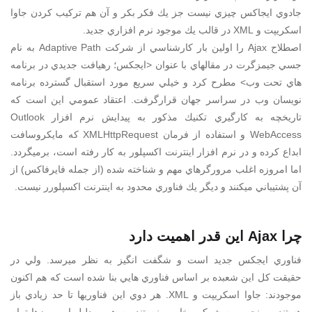
جادوي ايجاكس چيزي نيست جز يك فكر بكر و آن هم تركيب كردن جاوا
اسكريپت و XML در قالب يك موجود نرم افزاري جديد.
اصطلاح Ajax را اولين بار كارشناسي از شركت Adaptive Path به نام
جسي جيمزگرت در مقالهاي با عنوان <ايجكس؛ رهيافت جديدي در برنامه
هاي تحت وب> مطرح كرد و خيلي سريع مورد استقبال گسترده برنامه
نويسان وب در سراسر جهان قرارگرفت. اعتقاد عمومي اين است كه
تاريخچه به كارگيري تكنيك مذكور به پيدايش نرم افزار Outlook
WebAccess و استفاده از فرمان XMLHttpRequest كه مايكروسافت
ابداع كرده و در نرم افزار اينترنت اكسپلور به كار رفته است، برميگردد.
اما امروزه اغلب مرورگرهاي مهم و شناخته شده (از جمله فايرفاكس) از
آن پشتيباني ميكنند و ديگر يك فناوري محدود به اينترنت اكسپلورر نيست.
چرا Ajax اين قدر اهميت دارد
فناوري ايجكس جديد است و شگفت انگيز به نظر ميرسد. ولي در
حقيقت كل اين شعبده بر اساس فناوري هايي بنا شده است كه هم اكنون
موجودند: جاوا اسكريپت و XML. هر دوي اين فناوريها تا حد زيادي باز