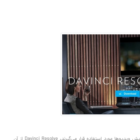
در میان نرم‌افزارهای مختلفی که این روزها در دنیای ویرایش ویدیوها مورد استفاده قرار می‌گیرند، Davinci Resolve از آن