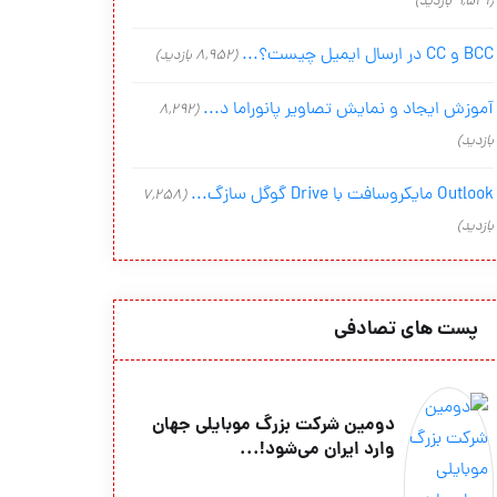
(9,541 بازدید)
BCC و CC در ارسال ایمیل چیست؟...
(8,952 بازدید)
آموزش ایجاد و نمایش تصاویر پانوراما د...
(8,292
بازدید)
Outlook مایکروسافت با Drive گوگل سازگ...
(7,258
بازدید)
پست های تصادفی
دومین شرکت بزرگ موبایلی جهان
وارد ایران می‌شود!...