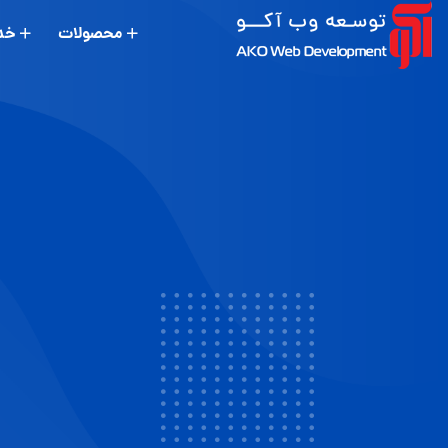
محصولات
خد