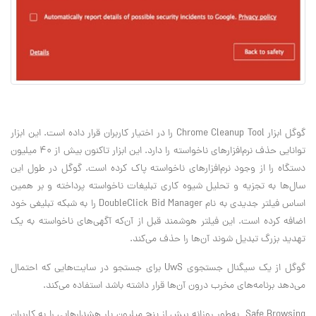
گوگل ابزار Chrome Cleanup Tool را در اختیار کاربران قرار داده است. این ابزار
توانایی حذف نرم‌افزارهای ناخواسته را دارد. این ابزار تاکنون بیش از 40 میلیون
دستگاه را از وجود نرم‌افزارهای ناخواسته پاک کرده است. گوگل در طول این
سال‌ها به تجزیه و تحلیل شیوه کاری تبلیغات ناخواسته پرداخته و بر همین
اساس فیلتر جدیدی به نام DoubleClick Bid Manager را به شبکه تبلیغی خود
اضافه کرده است. این فیلتر هوشمند قبل از آن‌که آگهی‌های ناخواسته به یک
تهدید بزرگ تبدیل شوند آن‌ها را حذف می‌کند.
گوگل از یک سیگنال جستجوی UwS برای جستجو در سایت‌هایی که احتمال
می‌دهد برنامه‌های مخرب درون آن‌ها قرار داشته باشد استفاده می‌کند.
Safe Browsing به‌طور روزانه بیش از پنج میلیون بار هشدارهایی را به کاربران