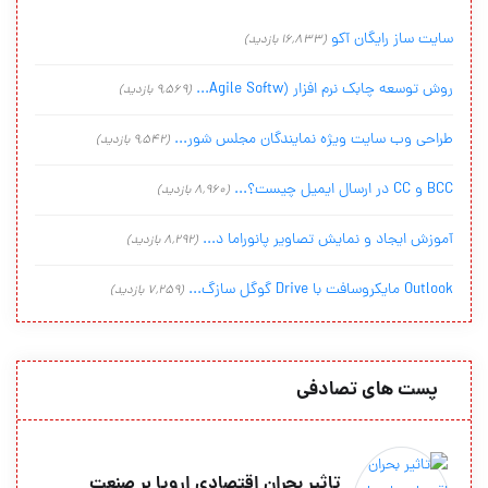
سایت ساز رایگان آکو
(16,833 بازدید)
روش توسعه چابک نرم افزار (Agile Softw...
(9,569 بازدید)
طراحی وب سایت ویژه نمایندگان مجلس شور...
(9,542 بازدید)
BCC و CC در ارسال ایمیل چیست؟...
(8,960 بازدید)
آموزش ایجاد و نمایش تصاویر پانوراما د...
(8,292 بازدید)
Outlook مایکروسافت با Drive گوگل سازگ...
(7,259 بازدید)
پست های تصادفی
تاثیر بحران اقتصادی اروپا بر صنعت