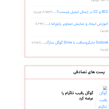
(9,541 بازدید)
BCC و CC در ارسال ایمیل چیست؟...
(8,953 بازدید)
آموزش ایجاد و نمایش تصاویر پانوراما د...
(8,292
بازدید)
Outlook مایکروسافت با Drive گوگل سازگ...
(7,258
بازدید)
پست های تصادفی
گوگل رقیب تلگرام را
عرضه کرد