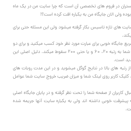
تران در فروم های تخصصی آن است که چرا سایت من در یک ماه
ده ولی الان جایگاه من به یکباره افت کرده است؟!
 گوگل یا google honeymoon نیز برای سایت های تازه تاسیس بکار گرفته میشود ولی این مسئله حتی برای
کند.
ع جایگاه خوبی برای عبارت مورد نظر خود کسب میکنید و برای دو
روز تا یک هفته همه چیز خوب است ولی ناگهان جایگاه شما به رتبه 20، 60 و یا حتی 200 سقوط میکند. دلیل اصلی این
دید است.
 رتبه های بالا در نتایج گوگل میشوید و در این مدت روبات های
اد کلیک کاربر روی لینک شما و میزان ضریب خروج سایت شما عوامل
ل کاربران از صفحه شما را تحت نظر گرفته و در پایان جایگاه اصلی
که پیشرفت خوبی داشته اند ولی به یکباره سایت آنها جریمه شده
ت.