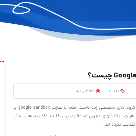
Go چیست؟
مقالات
2,561 بازدید
اگر کمی به سئو سایت خود اهمیت داده و یا گشتی در فروم های تخصصی زده باشید حتما با عبارت google sandbox یا
هر چیز یک تئوری تجربی است! یعنی بر خلاف الگوریتم هایی مثل
 تکذیب نکرده اند.