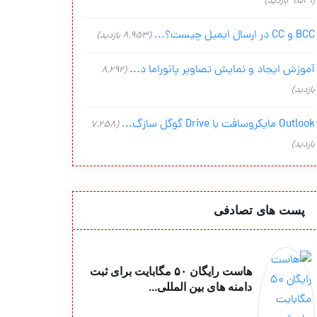
(9,541 بازدید)
BCC و CC در ارسال ایمیل چیست؟...
(8,953 بازدید)
آموزش ایجاد و نمایش تصاویر پانوراما د...
(8,292
بازدید)
Outlook مایکروسافت با Drive گوگل سازگ...
(7,258
بازدید)
پست های تصادفی
هاست رایگان ۵۰ مگابایت برای ثبت
دامنه های بین المللی...