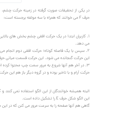
حرف F می خوانند كه همراه با سه مولفه برجسته است:
می دهد.
۲. سپس با یك فاصله كوتاه؛ حركت افقی دوم انجام می
این حركت گنجانده می شود. این حركت قسمت میانی حرف F را شكل می ده
۳. در آخر هم آنها شروع به مرور سمت چپ محتوا كرده 
حركت آرام و با تاخیر بوده و در گروه دیگر باز هم این حر
البته همیشه خوانندگان از این الگو استفاده نمی كنند 
این الگو شكل حرف E را تشكیل داده است.
گاهی هم آنها صفحه را به سرعت مرور می كنن كه در این حالت الگویی