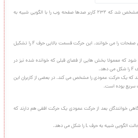
در یكی از تحقیقات صورت گرفته در زمینه حركت چشم، مشخص شد كه ۲۳۲ كاربر صدها صفحه وب را با الگویی شبیه به
۱. كاربران ابتدا در یك حركت افقی چشم بخش های بالایی صفحات را می خوانند. این حركت قسمت بالایی حرف F را تشكیل
 شود كه معمولا بخش هایی از فضای قبلی كه خوانده شده نیز در
د.
اند كه یك حركت عمودی را مشخص می كند. در بعضی از كاربران این
كت سریع بوده است.
و گاهی خوانندگان بعد از حركت عمودی یك حركت افقی هم دارند كه
 شبیه به حرف L را شكل می دهد.