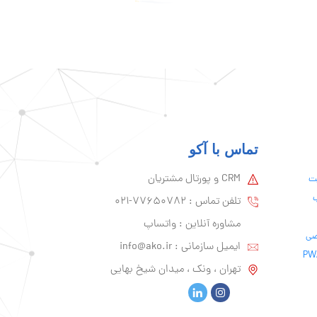
تماس با آکو
CRM و پورتال مشتریان
یت
ب
تلفن تماس :‌ 77650782-021
مشاوره آنلاین : واتساپ
ایمیل سازمانی :‌
info@ako.ir
تهران ، ونک ، میدان شیخ بهایی