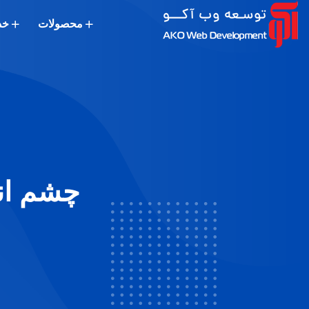
محصولات
خد
چشم ان