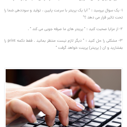
1- یک سوال بپرسید : " آیا یک پرینتر با سرعت پایین ، تولید و سوددهی شما را
تحت تاثیر قرار می دهد ؟"
2- از مزایا صحبت کنید : " پرینتر های ما صرفه جویی می کند " .
3- مشکلی را حل کنید : " دیگر لازم نیست منتظر بمانید . فقط دکمه print را
بفشارید و آن ( پرینتر) پرینت خواهد گرفت "