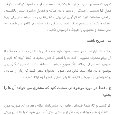
نحوی تخصصتان را به رخ آن ها بکشید . صفحات فرود ، نسبتا کوتاه ، مرتبط و
عمل گرا هستند . ریسک از دست دادن علاقه و تمایل مشتری بسیار بالاست .
از لحنی استفاده کنید که فراگیری آن برای مشتریانتان راحت باشد . از زبان رایج
استفاده کنید و علیرغم اینکه شما به شکل یک حرفه ای ظاهر می شوید اما
لحن ساده و معمولی را هیچگاه فراموش نکنید .
ب - صریح باشید
بدانید که قرار است در صفحه فرود خود چه پیامی را انتقال دهید و هیچگاه از
آن پیام منحرف نشوید . کلمات را آنقدر کاهش دهید تا فقط آنچه که لازم و
ضروری است باقی بماند . اگر صریح نباشید ، مخاطب شما شانس دیگری برای
توضیح دادن برای شما قائل نمی شود . همواره سعی کنید که زبان را ساده ،
پیشنهادتان را صریح و فایده ها را واضح و قابل فهم ارائه دهید .
ج - فقط در مورد موضوعاتی صحبت کنید که مشتری می خواهد آن ها را
بشنود .
اگر کسب و کار شما خدماتی خاص به مشتریانش ارائه دهد در آن صورت مورد
علاقه آنها هم خواهد بود . اگر از جملاتی مثل " ما این شرکت را 10 سال پیش