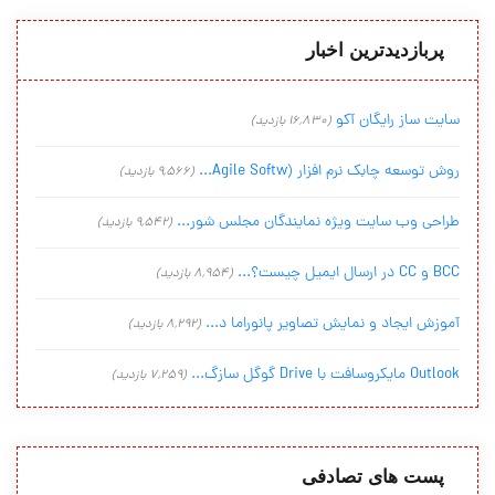
پربازدیدترین اخبار
سایت ساز رایگان آکو
(16,830 بازدید)
روش توسعه چابک نرم افزار (Agile Softw...
(9,566 بازدید)
طراحی وب سایت ویژه نمایندگان مجلس شور...
(9,542 بازدید)
BCC و CC در ارسال ایمیل چیست؟...
(8,954 بازدید)
آموزش ایجاد و نمایش تصاویر پانوراما د...
(8,292 بازدید)
Outlook مایکروسافت با Drive گوگل سازگ...
(7,259 بازدید)
پست های تصادفی