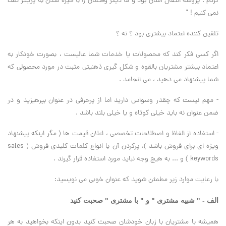
کردم . پروسه انتقال آسان بود و ما دیگر وقتمان را با خیره شدن به پرینتر تلف
نمی کنیم ! "
تلقین کننده اعتماد بیشتری بود ؟ نه ؟
اگر کسی فکر کند که محصولات یا خدمات شما عالیست ، بصورت خودکار به
اعتماد بیشتر مشتریان بالقوه و شکل گیری ذهنیتی مثبت در مورد محصولی که
شما پیشنهاد می دهید ، می انجامد .
- مهم نیست که چقدر وسواس دارید اما از پرحرفی در عنوان بپرهیزید و در
ضمن عنوان نه باید خیلی کوتاه و یا خیلی بلند باشد .
- استفاده از الفاظ و اصطلاحات تخصصی ، اعلان قیمت ها ( مگر اینکه پیشنهاد
ویژه ای برای فروش باشد )، پرکردن آن با انواع کلمات کلیدی فروش ( sales
keywords ) و ... به هیچ وجه نباید مورد استفاده قرار گیرند .
با رعایت موارد زیر مطمئن شوید که عنوان خوبی می نویسید:
الف - " شبیه مشتری " و " با مشتری " صحبت کنید
همیشه با مشتریان با زبان خودشان صحبت کنید بدون اینکه بخواهید به هر