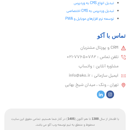
تبدیل انواع CMS به وردپرس
تبدیل وردپرس به CMS اختصاصی
توسعه نرم افزارهای موبایل و PWA
تماس با آکو
CRM و پورتال مشتریان
تلفن تماس :‌ 77650782-021
مشاوره آنلاین : واتساپ
ایمیل سازمانی :‌
info@ako.ir
تهران ، ونک ، میدان شیخ بهایی
با افتخار از سال
1388
تا هم اکنون (
1405
) در کنار شما هستیم. تمامی حقوق این سایت
محفوظ و متعلق به تیم توسعه وب آکو می باشد.