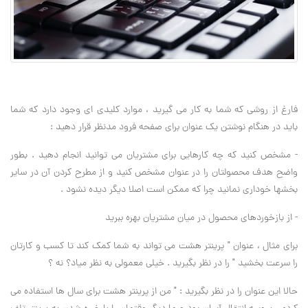
فارغ از روشی که شما به کار می گیرید ، موارد کلیدی ای وجود دارد که شما
باید در هنگام نوشتن یک عنوان برای صفحه فرود مدنظر قرار دهید :
- مشخص کنید که چه کارهایی برای مشتریان می توانید انجام دهید . بطور
واضح هدف محصولتان را در عنوان مشخص کنید و از مطرح کردن آن در سایر
بخشها خوداری نمانید چرا که ممکن است اصلا دیگر دیده نشود .
- از بازخوردهای محصول در میان مشتریان بهره ببرید
برای مثال ، عنوان " پرینتر هشت می تواند به شما کمک کند تا کسب و کارتان
را سرعت بخشید " را در نظر بگیرید . خیلی معمولی به نظر میاد؟ نه ؟
حالا این عنوان را در نظر بگیرید : " من از پرینتر هشت برای سال ها استفاده می