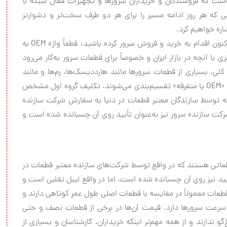
 است که فروشندگان و خریداران سرورها و تجهیزات فعال شبکه با
ی که هر روز ادامه مسیر را برای هر دو طرف سخت‌تر و دشوارتر
اره خواهیم کرد.
وجود قطعات تقلبی فراوان ملقب به OEM در بازار اگر تاکنون اقدام به خرید و فروش سرور کرده باشید، قطعاً واژه OEM به
با آنچه در بازار ایران و خصوصاً برای قطعات سرور به‌کار می‌رود
کلی، بسیاری از قطعات سرورها مانند هارددیسک‌ها، رم‌ها و مانند
این‌ها در بازار ایران به دو دسته کلی «اصلی یا اورجینال» و «OEM یا متفرقه» تقسیم‌بندی می‌شوند. تکلیف گروه اول مشخص
ه توسط سازندگان معتبر قطعات در دنیا به سفارش شرکت سازنده
ن‌ها تولید و لیبل شرکت سازنده سرور نیز به‌عنوان تأیید روی آن چسبانده شده است و
طعاتی هستند که در واقع توسط شرکت‌های سازنده معتبر قطعات در
أیید نیز روی آن چسبانده شده است، اما در واقع لیبل تقلبی است و
قطعات معمولاً در مقایسه با قطعات اصلی طول عمر کوتاهی دارند و
 و سرعت سرورها دارد. قیمت آن‌ها در برخی از قطعات نصف و حتی
ارند و از همه مهم‌تر اینکه خریداران، کارشناسان و بسیاری از