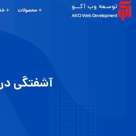
محصولات
خد
آشفتگی در ب