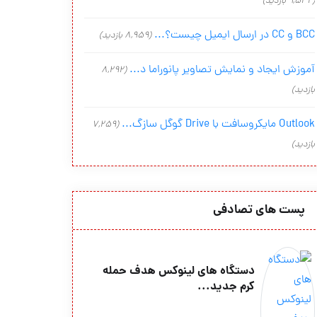
(9,542 بازدید)
BCC و CC در ارسال ایمیل چیست؟...
(8,959 بازدید)
آموزش ایجاد و نمایش تصاویر پانوراما د...
(8,292
بازدید)
Outlook مایکروسافت با Drive گوگل سازگ...
(7,259
بازدید)
پست های تصادفی
دستگاه های لینوكس هدف حمله
كرم جدید...