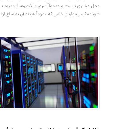
محل مشتری نیست و معمولاً سرور یا ذخیره‌ساز معیوب بای
شود؛ مگر در مواردی خاص که عموماً هزینه آن به مبلغ او