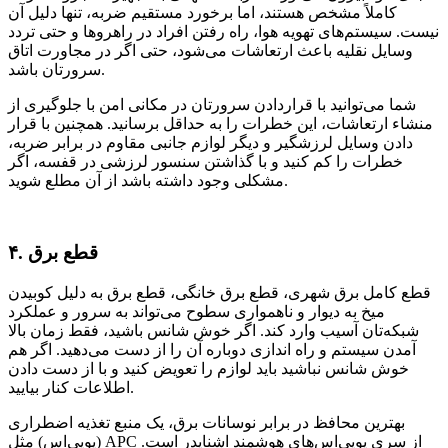
کاملاً مشخص هستند‌، اما برخورد مستقیم ضربه، تنها دلیل آن
نیست. سیستم‌های تهویه هوا‌، راه رفتن افراد در راهرو‌ها و حتی تردد
وسایل نقلیه باعث ارتعاشات می‌شود، حتی اگر در مجاورت اتاق
سرورتان باشد.
شما می‌توانید با قراردادن سرورتان در مکانی امن با جلوگیری از
منشاء ارتعاشات، این خطرات را به حداقل برسانید. همچنین با قرار‌
د‌ادن وسایل لرزشگیر و دیگر لوازم جانبی مقاوم در برابر ضربه،
خطرات را کم کنید و با گذاشتن سنسور لرزشی در قفسه، اگر
مشکلی وجود داشته باشد از آن مطلع شوید.
۴. قطع برق
قطع کامل برق شهری، قطع برق خانگی، قطع برق به دلیل کوبیدن
میخ به دیوار و ناهمواری سطوح می‌تواند به سرور و عملکرد
شبکه‌تان آسیب وارد کند‌. اگر خوش شانس باشید‌، فقط زمان بالا
آمدن سیستم و راه اندازی دوباره آن را از دست می‌دهید. اگر هم
خوش شانس نباشید باید لوازم را تعویض کنید و با از دست دادن
اطلاعات کنار بیایید.
بهترین محافظ در برابر نوسانات برق، یک منبع تغذیه اضطراری
(‌یو‌پی‌اس‌‌) مثل APC از سری یو‌پی‌اس‌های هوشمند اشنایدر است.