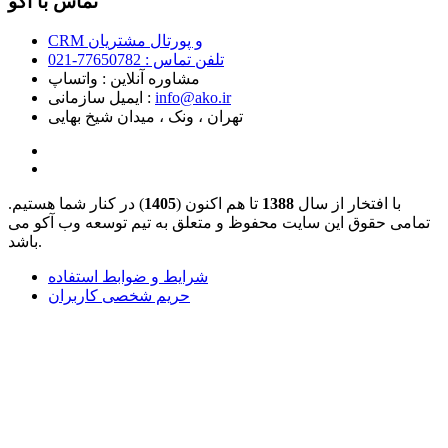
تماس با آکو
CRM و پورتال مشتریان
تلفن تماس :‌ 77650782-021
مشاوره آنلاین : واتساپ
info@ako.ir
ایمیل سازمانی :‌
تهران ، ونک ، میدان شیخ بهایی
با افتخار از سال
1388
تا هم اکنون (
1405
) در کنار شما هستیم.
تمامی حقوق این سایت محفوظ و متعلق به تیم توسعه وب آکو می
باشد.
شرایط و ضوابط استفاده
حریم شخصی کاربران