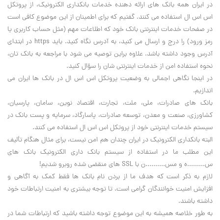
در ايران همه بانک هاي ارائه دهنده خدمات بانکداري الکترونيک، از پروتکل
اس اس ال استفاده مي کنند. گفتيم که براي اطمينان از اين موضوع کافي است
در صفحات خدمات اينترنتي بانک خود که اطلاعات مهم (مثل حساب کاربري يا
رمز ورود) را درج و ارسال مي کنيد، به آدرس نگاه کنيد. بايد
https
در ابتداي
آدرس وجود داشته باشد. علاوه براين توصيه مي شود با مراجعه به بانک تان،
نحوه استفاده امن از خدمات اينترنتي شان را سؤال کنيد.
در اينجا نگاهي اجمالي به وضعيت پروتکل اس اس ال در بانک ها ايران مي
اندازيم.
بانک هاي صادرات، ملي، ملت، تجارت، اقتصاد نوين، سامان، پارسيان،
کشاورزي، صنعت و معدن، توسعه صادرات، پاسارگاد، سرمايه و پست بانک در
سيستم خدمات اينترنتي خود از پروتکل اس اس ال استفاده مي کنند.
البته بانکداري الکترونيک در ايران چندان هم امن نيست، براي مثال هنگام تأليف
اين مطلب ما در استفاده از سيستم بانک داري الکترونيک بانک هاي
س.........ه و مس..........ن با
SSL
هاي منقضي شده روبرو شديم!
لازم به ذکر است که هدف ما از بردن نام بانک ها فقط کمک به آگاهي و
افزايش امنيت خوانندگان گرامي است. تا توجه بيشتري به امنيت ارتباطات خود
داشته باشند.
به طور خلاصه هميشه به اين موضوع توجه داشته باشيد که ارتباطات شما در