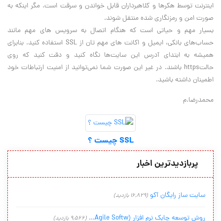
اينترنت توسط هکرها و کلاهبرداران قابل خواندن و سرقت است. مگر اينکه به
صورت امن و رمزنگاري شده منتقل شوند.
بسيار مهم و حياتي است که هنگام اتصال به سرويس هاي مهم مانند
حساب‌هاي بانکي، ايميل و اکانت هاي مهم تان از
SSL
استفاده کنيد. بنابراي
هميشه به ابتداي آدرس اين سايت‌ها نگاه کنيد و دقت کنيد که روي
حالت
https
باشند. در غير اين صورت شما نمي‌توانيد از امنيت ارتباطات خود
اطمينان داشته باشيد.
محمدرضا.م
SSL چیست ؟
پربازدیدترین اخبار
سایت ساز رایگان آکو
(16,829 بازدید)
روش توسعه چابک نرم افزار (Agile Softw...
(9,566 بازدید)