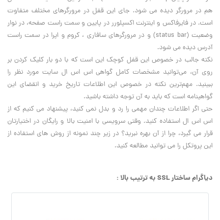
هم در مرورگر ديده مي شود. جاي اين قفل در مرورگرهاي مختلف متفاوت
است. در فايرفاکس و اينترنت اکسپلورر در پايين و سمت راست صفحه، در نوار
وضعيت (
status bar
) و در مرورگرهاي سافاري ، کروم و اپرا در سمت راست
آدرس ديده مي شود.
نکته جالب در خصوص اين قفل کوچک اين است که با دو بار کليک کردن بر
روي آن، مي‌توانيد مشخصات کامل گواهي اس اس ال سايت مورد نظر را
ببينيد. مهم‌ترين نکته در خصوص اين اطلاعات تاريخ خريد و انقضاي اين
گواهينامه است که بايد به آن توجه داشته باشيد.
حتي اگر اطلاعات چندان مهمي را رد و بدل نمي کنيد، پيشنهاد مي کنيم که از
اس اس ال استفاده کنيد. وقتي سرويسي با امنيت بالا و رايگان در اختيارتان
قرار مي گيرد، چرا از آن بهره نبريد؟ در زير چند نمونه از روش هاي استفاده از
اين پروتکل را مي توانيد مطالعه کنيد.
دیاگرام ساختار SSL به ترتیب بالا :