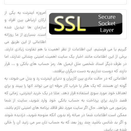
امروزه اينترنت به يکي از
ارکان ارتباطي بين افراد و
سازمان ها تبديل شده
است. بسياري از ما روزانه
اطلاعاتي از اين طريق مي
گيريم يا مي فرستيم. اين اطلاعات از نظر اهميت با هم تفاوت زيادي دارند.
برخي از اين اطلاعات مانند اخبار يک سايت اهميت امنيتي چنداني ندارند، اما
در طرف ديگر اسناد شخصي مثل ايميل ها، رمز حساب هاي بانکي و ... قرار
دارند که دوست نداريم به دست ديگران بيافتند.
اطلاعاتي که در حالت عادي بين کاربران و دنياي اينترنت رد و بدل مي شوند، به
گونه اي هستند که يک هکر يا خراب کار حرفه اي مي تواند آنها را ببيند و براي
اهداف خود مورد سوئ استفاده قرار دهد. مثلا در يک خريد اينترنتي، زماني که
قصد داريد براي پرداخت به حساب بانکي خود وارد شويد، سايت از شما
رمزعبور مي خواهد. حال اگر سايت مورد نظر فاقد برنامه هاي امنيتي لازم باشد،
ممکن است اطلاعات شما در ميانه راه بدون آنکه متوجه شويد، دزديده شوند
و اگر بد شانس باشيد چند روز بعد که به حساب تان سر مي زنيد آن را خالي
شده مي يابيد.