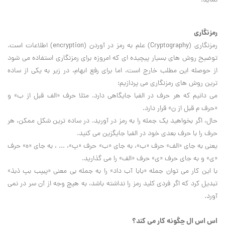
نمايد.
رمزنگاری
رمزنگاري (
Cryptography
) علم به رمز در آوردن (
encryption
) اطلاعات است.
توضيح روش هاي بسيار پيچيده اي که امروزه براي رمزنگاري استفاده مي شود
از حوصله اين مطلب خارج است، اما براي رفع ابهام، در زير به يکي از ساده
ترين روش هاي رمزنگاري مي پردازيم:
مي دانيم که هر حرف در الفبا جايگاهي دارد. مثلا حرف «الف قبل از ب» و
«حرف م قبل از ن» قرار دارد.
حال، اگر بخواهيد يک جمله را به رمز در آوريد. در ساده ترين شکل ممکن، هر
حرف را با حرف بعدي خود در الفبا جايگزين مي کنيد.
يعني به جاي «الف» حرف «ب»، به جاي «ب» حرف «پ»، ... ، به جاي «ه» حرف
«ی» و به جاي حرف «ی» حرف «الف» را مي گذاريد.
با اين کار می توان جمله «بابا آب داد» را به جمله بي معنی «پبپب بپ ذبذ»
تبديل کرد که اگر فردي کليد رمز را نداشته باشد، به هيچ وجه از آن سر در نمي
آورد.
اس اس ال چگونه کار مي کند؟