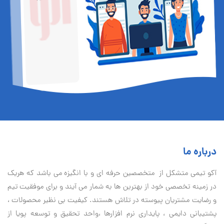
درباره ما
آكو تيمی متشکل از متخصصین حرفه ای و با انگیزه می باشد که هریک
در زمینه تخصصی خود از بهترین ها به شمار می آیند و برای موفقیت تيم
و رضایت مشتریان پیوسته در تلاش هستند. کیفیت بی نظير محصولات ،
پشتیبانی دايمی ، پایداری نرم افزارها ،واحد تحقیق و توسعه پویا از