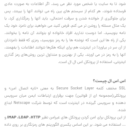
شود تا به سايت يا شخص مورد نظر مي رسد. اگر اطلاعات به صورت عادي
فرستاده شوند، هر کدام از سيستم هاي بين راه مي توانند آنها را ببينند. پس
براي جلوگيري از خوانده شدن و سرقت احتمالي، بايد آنها را رمزگذاري کرد. با
يک مثال مسئله را روشن تر مي کنم. فرض کنيد مي خواهيد براي نامزد خود يک
نامه بنويسيد. اما دوست نداريد افراد خانواده او بتوانند آن نامه را بخوانند.
يکي از راه ها اين است که نوشته ها را به رمز بنويسيد، رمزي که فقط نامزدتان
از آن سر در بياورد! در اينترنت هم براي اينکه هکرها نتوانند اطلاعات را بفهمند،
آنها را به رمز در مي آورند. يکي از بهترين و متداول ترين روش‌هاي رمز گذاري
اينترنتي، استفاده از پروتکل اس ال ال است.
اس اس ال چيست؟
SSL
مخفف کلمه
Secure Socket Layer
به معني «لايه اتصال امن» و
پروتکلی(مجموعه اي از قوانين) جهت برقراري ارتباطات ايمن ميان سرويس
دهنده و سرويس گيرنده در اينترنت است که توسط شرکت
Netscape
ابداع
شده.
IMAP
،
LDAP
،
HTTP
از اين پروتکل براي امن کردن پروتکل های غيرامن نظير
و
... استفاده مي شود. بر اين اساس يکسري الگوريتم هاي رمزنگاري بر روي داده