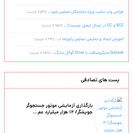
طراحی وب سایت ویژه نمایندگان مجلس شور...
(9,541 بازدید)
BCC و CC در ارسال ایمیل چیست؟...
(8,953 بازدید)
آموزش ایجاد و نمایش تصاویر پانوراما د...
(8,292 بازدید)
Outlook مایکروسافت با Drive گوگل سازگ...
(7,258 بازدید)
پست های تصادفی
بارگذاری آزمایشی موتور جستجوگر
جویشگر/ 12 هزار میلیارد عم...