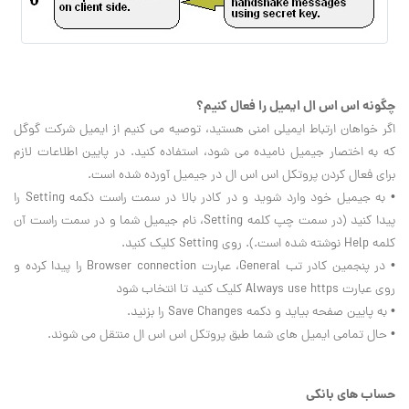
چگونه اس اس ال ايميل را فعال کنيم؟
اگر خواهان ارتباط ايميلي امني هستيد، توصيه مي کنيم از ايميل شرکت گوگل
که به اختصار جيميل ناميده مي شود، استفاده کنيد. در پايين اطلاعات لازم
براي فعال کردن پروتکل اس اس ال در جيميل آورده شده است.
• به جيميل خود وارد شويد و در کادر بالا در سمت راست دکمه
Setting
را
پيدا کنيد (در سمت چپ کلمه
Setting
، نام جيميل شما و در سمت راست آن
کلمه
Help
نوشته شده است.). روي
Setting
کليک کنيد.
• در پنجمين کادر تب
General
، عبارت
Browser connection
را پيدا کرده و
روي عبارت
Always use https
کليک کنيد تا انتخاب شود
• به پايين صفحه بيايد و دکمه
Save Changes
را بزنيد.
• حال تمامي ايميل هاي شما طبق پروتکل اس اس ال منتقل مي شوند.
حساب هاي بانکي