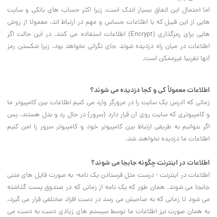
اما احتمال اين اتفاق بسيار اندک است، زيرا اکثر حساب هاي بانکي و سايت
هايي از اين قبيل که با اطلاعات حساس و مهم در ارتباط اند، معمولا از روش
هايي براي رمزگذاري (
Encrypt
) اطلاعات استفاده مي کنند. در اين حالت اگر
اطلاعات در ميان راه دزديده شوند جاي نگراني نخواهد بود، زيرا شکستن رمز
آنها تقريبا غيرممکن است.
اطلاعات معمولاً کي و کجا دزديده مي شوند؟
زماني که آدرس يک سايت را در مرورگر وارد مي کنيم اطلاعات بين کامپيوتر ما
و کامپيوتري که سايت روي آن قرار دارد (سرور) در حال رد و بدل هستند. پس
اگر بتوانيم به طريقي ارتباط بين کامپيوتر خود و کامپيوتر سرور را امن کنيم
اطلاعات ما دزديده نخواهند شد.
اطلاعات در اينترنت چگونه جابجا مي شوند؟
اطلاعات در اينترنت - درست مثل فرستادن يک نامه- به صورت فايل هاي متني
جابجا مي شوند. همان طور که يک نامه از زماني که در صندوق پست گذاشته
مي شود تا زماني که به صاحبش مي رسد در دست افراد مختلفي قرار مي گيرد،
به همان صورت نيز اطلاعات ما توسط سيستم هاي زيادي دست به دست مي