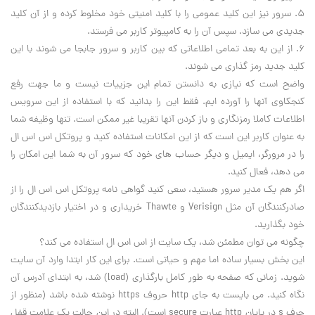
5. سرور نيز اين کليد عمومي را با کليد امنيتي خود مخلوط کرده و از آن کليد
جديدي مي سازد. سپس آن را به کامپيوتر کاربر مي فرستد.
6. از اين به بعد تمامي اطلاعاتي که بين کاربر و سرور جابجا مي شوند با اين
کليد جديد رمز گذاري مي شوند.
واضح است که نيازي به دانستن تمام اين جزييات نيست و ما جهت رفع
کنجکاوي آنها را آورده ايم. فقط اين را بدانيد که با استفاده از اين سرويس
اطلاعات کاملا رمزنگاري و باز کردن آنها تقريبا غير ممکن است. تنها وظيفه شما
به عنوان کاربر اين است که از اين امکانات استفاده کنيد و پروتکل اس اس ال
را در مرورگر، ايميل و ديگر حساب هاي خود که سرور آن به شما اين امکان را
مي دهد، فعال کنيد.
اگر هم يک مدير سرور هستيد، سعي کنيد گواهي نامه پروتکل اس اس ال را از
صادرکنندگان آن مثل
Verisign
و
Thawte
خريداري و در اختيار بازديدکنندگان
خود بگذاريد.
چگونه مي توان مطمئن شد، يک سايت از اس اس ال استفاده مي کند؟
اين بخش بسيار ساده اما مهم و حياتي است. براي اين کار ابتدا وارد آن سايت
شويد. زماني که صفحه به طور کامل بارگذاري (
load
) شد، به ابتداي آدرس آن
نگاه کنيد. مي بايست به جاي
http
حروف
https
نوشته شده باشد (منظور از
حرف
s
در پايان
http
عبارت
secure
است). البته در اين حالت يک علامت قفل