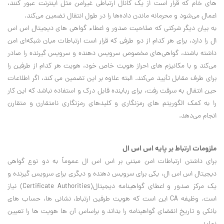
هاي خام که قرار است از يک کانال ارتباطي غيرامن مثل اينترنت عبور کنند،
اعمال مي‌شود و محرمانه ماندن داده‌ها را در طول انتقال تضمين مي‌کند.
به بيان ديگر شرکتي که صلاحيت صدور و اعطاء گواهي هاي ديجيتال اس اس
ال را دارد، براي هر کدام از دو طرفي که قرار است ارتباطات ميان شبکه‌اي امن
داشته باشند، گواهي‌هاي مخصوص سرويس دهنده و سرويس گيرنده را صادر
مي‌کند و با مکانيزم هاي احراز هويت خاص خود، هويت هر کدام از طرفين را
براي طرف مقابل تأييد مي‌کند. البته علاوه بر اين تضمين مي کند، اگر اطلاعات
حين انتقال به سرقت رفت، براي رباينده قابل درک و استفاده نباشد که اين کار
را به کمک الگوريتم هاي رمزنگاري و کليدهاي رمزنگاري نامتقارن و متقارن
انجام مي‌دهد.
ملزومات ارتباط بر پايه اس اس ال
براي داشتن ارتباطات امن مبتني بر اس اس ال عموماً به دو نوع گواهي
ديجيتال اس اس ال، يکي براي سرويس دهنده و ديگري براي سرويس گيرنده و
يک مرکز صدور و اعطاي گواهينامه ديجيتال(
Certificate Authorities
) نياز
است. وظيفه
CA
اين است که هويت طرفين ارتباط، نشاني ها، حساب هاي
بانکي و تاريخ انقضاي گواهينامه را بداند و براساس آن ها هويت ها را تعيين