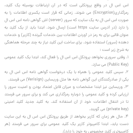
اس اس ال در واقع پروتکلي است که در آن ارتباطات بوسيله يک کليد،
رمزگذاري(
Encryption
) مي شوند. زماني که قرار است يکسري اطلاعات را به
صورت اس اس ال به يک سايت که سرور (
server
) اش گواهي نامه اس اس ال
را دارد (در آدرس سايت
https
است) ارسال شود. ابتدا بايد از يک کليد به
عنوان قالبي براي به رمز در آوردن اطلاعات بين خدمات گيرنده (کاربر) و خدمات
دهنده (سرور) استفاده شود. براي ساخت اين کليد نياز به چند مرحله هماهنگي
به شرح زير است :
1. وقتي سروري بخواهد پروتکل اس اس ال را فعال کند. ابتدا يک کليد عمومي
(
Public Key
) مي سازد.
2. سپس کليد عمومي را همراه با يک درخواست گواهي نامه اس اس ال به
يکي از صادرکنندگان اين گواهي نامه ها مثل وريساين (
Verisign
) مي فرستد.
3. وريساين نيز ابتدا مشخصات و ميزان قابل اعتماد بودن و امنيت سرور را
ارزيابي کرده و کليد عمومي را دوباره رمزگذاري مي کند و براي سرور مي فرستد
تا در انتقال اطلاعات خود از آن استفاده کند. به کليد جديد کليد امنيتي
(
private key
) مي گويند.
4. حال هر زمان که کاربر بخواهد از طريق پروتکل اس اس ال به اين سايت
دست يابد، ابتدا کامپيوتر کاربر يک کليد عمومي براي سرور مي فرستد (هر
کامپيوتري کليد مخصوص به خود را دارد).