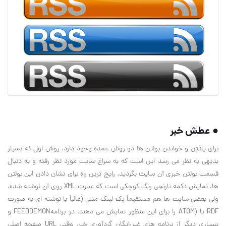
● عطش خبر
برای یافتن و خواندن بولتن ها دو روش عمده وجود دارد. روش اول که بسیار
بدیهی به نظر می رسد این است که به سراغ سایت مورد نظر رفته و به دنبال
قسمت بولتن خبری آن سایت بگردید. رایج ترین راه برای نشان دادن این بولتن
ها، نمایش دکمه نارنجی رنگ کوچکی است که عبارت XML روی آن نوشته شده،
ولی بعضی سایت ها هم مستقیماً یک لینک متنی (غالباً با نوشته ای به صورت
RDF یا (ATOM را برای این منظور نمایش می دهند. در برنامهFEEDDEMON و
بسیاری دیگر از برنامه های غیررایگان گردآوری خبر، وقتی URL صفحه اصلی