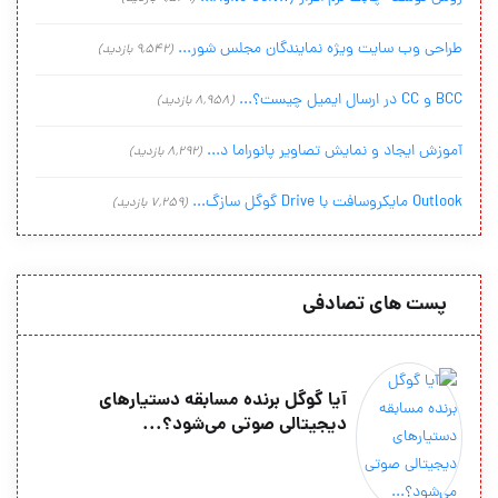
طراحی وب سایت ویژه نمایندگان مجلس شور...
(9,542 بازدید)
BCC و CC در ارسال ایمیل چیست؟...
(8,958 بازدید)
آموزش ایجاد و نمایش تصاویر پانوراما د...
(8,292 بازدید)
Outlook مایکروسافت با Drive گوگل سازگ...
(7,259 بازدید)
پست های تصادفی
آیا گوگل برنده مسابقه دستیارهای
دیجیتالی صوتی می‌شود؟...