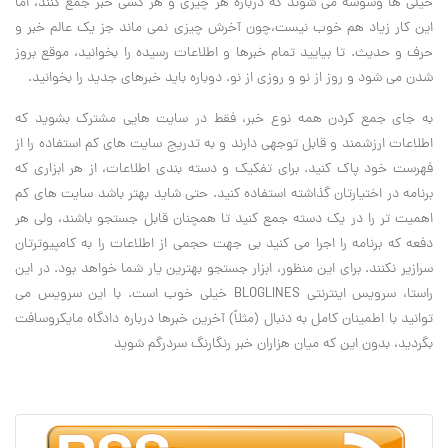
خیلی ها وسوسه می شوند که درباره هر چیزی و هر کسی خبر جمع کنند، اما
این کار زیاد هم خوب نیست،چون آخرش چیزی نمی ماند جز یک عالم خبر و
حرف و حدیث. تا بیایید تمام خبرها و اطلاعات رسیده را بخوانید، موقع بروز
شدن می شود و روز از نو و روزی از نو. دوباره باید خبرهای جدید را بخوانید.
به جای جمع کردن همه نوع خبر، فقط در سایت هایی مشترک بشوید که
اطلاعات ارزشمند و قابل توجهی دارند و به تدریج سایت های کم استفاده را از
فهرست خود پاک کنید. برای تفکیک و دسته بندی اطلاعات، از هر ابزاری که
برنامه در اختیارتان گذاشته استفاده کنید. حتی شاید بهتر باشد سایت های کم
اهمیت تر را در یک دسته جمع کنید تا همچنان قابل جستجو باشند، ولی هر
دفعه که برنامه را اجرا می کنید بی جهت حجمی از اطلاعات را به کامپیوترتان
سرازیر نکنند. برای این منظور، ابزار جستجو بهترین یار شما خواهد بود. در این
راستا، سرویس اینترنتی BLOGLINES خیلی خوب است. با این سرویس می
توانید با اطمینان کامل به دنبال (مثلاً) آخرین خبرها درباره دادگاه مایکروسافت
بگردید، بدون این که میان هزاران خبر رنگارنگ سردرگم شوید