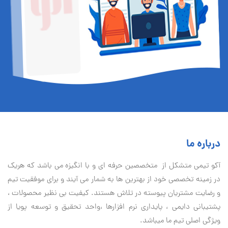
درباره ما
آكو تيمی متشکل از متخصصین حرفه ای و با انگیزه می باشد که هریک
در زمینه تخصصی خود از بهترین ها به شمار می آیند و برای موفقیت تيم
و رضایت مشتریان پیوسته در تلاش هستند. کیفیت بی نظير محصولات ،
پشتیبانی دايمی ، پایداری نرم افزارها ،واحد تحقیق و توسعه پویا از
ویژگی اصلی تیم ما میباشد.