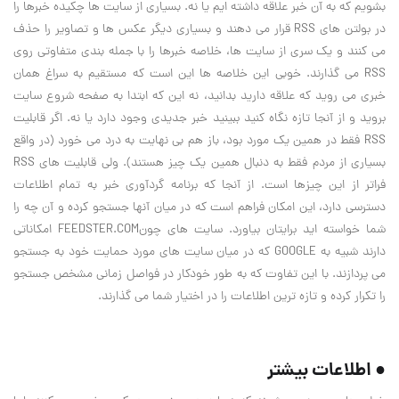
بشویم که به آن خبر علاقه داشته ایم یا نه. بسیاری از سایت ها چکیده خبرها را
در بولتن های RSS قرار می دهند و بسیاری دیگر عکس ها و تصاویر را حذف
می کنند و یک سری از سایت ها، خلاصه خبرها را با جمله بندی متفاوتی روی
RSS می گذارند. خوبی این خلاصه ها این است که مستقیم به سراغ همان
خبری می روید که علاقه دارید بدانید، نه این که ابتدا به صفحه شروع سایت
بروید و از آنجا تازه نگاه کنید ببینید خبر جدیدی وجود دارد یا نه. اگر قابلیت
RSS فقط در همین یک مورد بود، باز هم بی نهایت به درد می خورد (در واقع
بسیاری از مردم فقط به دنبال همین یک چیز هستند). ولی قابلیت های RSS
فراتر از این چیزها است. از آنجا که برنامه گردآوری خبر به تمام اطلاعات
دسترسی دارد، این امکان فراهم است که در میان آنها جستجو کرده و آن چه را
شما خواسته اید برایتان بیاورد. سایت های چونFEEDSTER.COM امکاناتی
دارند شبیه به GOOGLE که در میان سایت های مورد حمایت خود به جستجو
می پردازند. با این تفاوت که به طور خودکار در فواصل زمانی مشخص جستجو
را تکرار کرده و تازه ترین اطلاعات را در اختیار شما می گذارند.
● اطلاعات بیشتر