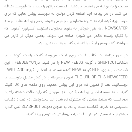
سایت را به برنامه می دهیم، خودشان قسمت بولتن را پیدا و به فهرست اضافه
می کنند.در هر برنامه ای، اضافه کردن بولتن به فهرست بولتن هایی که برای
خود تهیه کرده اید به شیوه متفاوتی انجام می شود. بعضی برنامه ها، از جمله
NEWSGATOR ، به طور خودکار به منوی محتوایی اینترنت اکسپلورر (منویی که
با کلیکِ راست ظاهر می شود) اضافه می شوند. بعضی دیگر، از کاربر می
خواهند که خودش لینک را انتخاب کند و به صحنه بیاورد.
در این برنامه ها کافی است روی لینک مربوطه کلیکِ راست کرده و با
انتخابSHORTCUT ، گزینه NEW FEEDS را باز کنید. درFEEDDEMON ، این
قسمت در منوی FILE گزینه NEW آمده است. با انتخاب گزینه I WILL ADD
THE URL OF THIS NEWSFEED آدرس مربوطه را در کادر مقابل بنویسید یا
بچسبانید. بعد از تعیین نام برای این بولتن جدید، روی دکمه های OK کلیک
کنید تا به صفحه اصلی برنامه برگردید.تنها موردی که باید دقت داشته باشید
این است که ببینید سایتی که مشترک آن شده اید محدودیتی در تعداد دفعات
دسترسی به خبرها گذاشته است یا نه. به عنوان نمونه، SLASHDOT نمی گذارد
بیشتر از حد معینی در هر ساعت به خبرهایش دسترسی پیدا کنید.