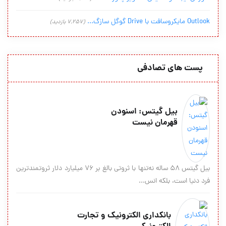
Outlook مایکروسافت با Drive گوگل سازگ...
(7,257 بازدید)
پست های تصادفی
بیل گیتس: اسنودن
قهرمان نیست
بیل گیتس ۵۸ ساله نه‌تنها با ثروتی بالغ بر ۷۶ میلیارد دلار ثروتمندترین
فرد دنیا است، بلکه انس...
بانکدارى الکترونیک و تجارت