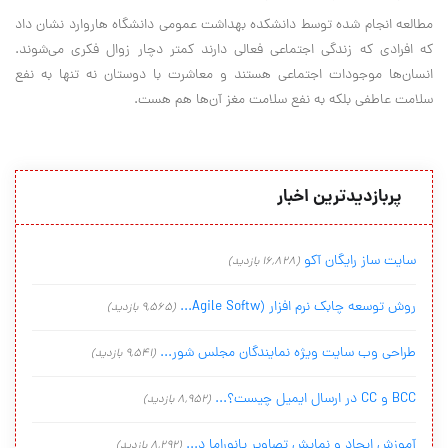
مطالعه انجام شده توسط دانشکده بهداشت عمومی دانشگاه هاروارد نشان داد
که افرادی که زندگی اجتماعی فعالی دارند کمتر دچار زوال فکری می‌شوند.
انسان‌ها موجودات اجتماعی هستند و معاشرت با دوستان نه تنها به نفع
سلامت عاطفی بلکه به نفع سلامت مغز آن‌ها هم هست.
پربازدیدترین اخبار
سایت ساز رایگان آکو
(16,828 بازدید)
روش توسعه چابک نرم افزار (Agile Softw...
(9,565 بازدید)
طراحی وب سایت ویژه نمایندگان مجلس شور...
(9,541 بازدید)
BCC و CC در ارسال ایمیل چیست؟...
(8,952 بازدید)
آموزش ایجاد و نمایش تصاویر پانوراما د...
(8,292 بازدید)