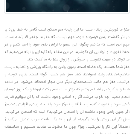
مغز ما قوی‌ترین رایانه است اما این رایانه هم ممکن است گاهی به خطا برود یا
در اثر گذشت زمان فرسوده شود. مهم نیست که مغز ما چقدر قدرتمند است،
مهم این است که بدانیم چگونه این عضو با ارزش بدن خود را احیا کنیم و در
حفظ تقویت و توانایی آن بکوشیم. در این مقاله راهکارهایی را ارائه می‌دهیم که
می‌تواند در جهت تقویت و جلوگیری از زوال مغز به ما کمک کند.
مغز شما همانند یک عضله است. بدون رفتن به باشگاه ورزشی و تغذیه درست
ماهیچه‌هایتان رشد نخواهند کرد. مغز هم همین گونه است. بدون توجه و
مراقبت، مغز هم مانند قسمت‌های دیگر بدن دچار انحطاط می‌شود، در ادامه
شما را با کارهایی آشنا می‌کنیم که بهتر است سعی کنید آن‌ها را یک روز درمیان
انجام دهید. چه خوب می‌شد اگر راه آسانی وجود داشت که با آن بتوانیم قدرت
ذهن خود را تقویت کنیم و حافظه و تمرکز خود را تا حد زیادی افزایش دهیم؟
اگر چنین راهی وجود داشت آن را امتحان می‌کردید؟ البته که امتحان می‌کردید.
حال اگر این روش را یاد بگیرید، آیا آن را به یک عادت خوب تبدیل می‌کنید؟
احتمالاً این کار را نمی‌کنید. چرا؟ چون ما مخلوقات عادت هستیم و متاسفانه