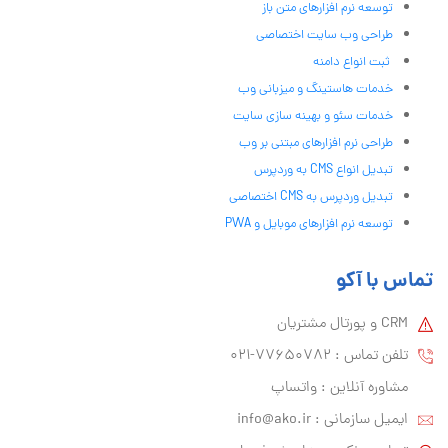
توسعه نرم افزارهای متن باز
طراحی وب سایت اختصاصی
ثبت انواع دامنه
خدمات هاستینگ و میزبانی وب
خدمات سئو و بهینه سازی سایت
طراحی نرم افزارهای مبتنی بر وب
تبدیل انواع CMS به وردپرس
تبدیل وردپرس به CMS اختصاصی
توسعه نرم افزارهای موبایل و PWA
تماس با آکو
CRM و پورتال مشتریان
تلفن تماس :‌ 77650782-021
مشاوره آنلاین : واتساپ
ایمیل سازمانی :‌
info@ako.ir