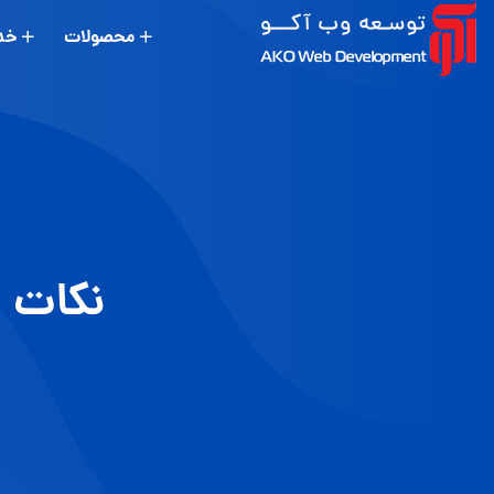
محصولات
خد
نکات ا