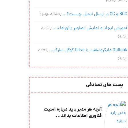
(9,542 بازدید)
BCC و CC در ارسال ایمیل چیست؟...
(8,958 بازدید)
آموزش ایجاد و نمایش تصاویر پانوراما د...
(8,292
بازدید)
Outlook مایکروسافت با Drive گوگل سازگ...
(7,259
بازدید)
پست های تصادفی
آنچه هر مدیر باید درباره امنیت
فناوری اطلاعات بداند...