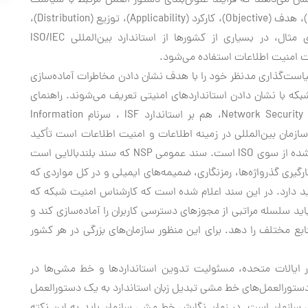
شان می‌دهند که فرایند عنوان‌بندی دستور العمل مرتبط با سیاست
امنیتی، دربرگیرنده مؤلفه‌هایی همچون مقصود (Purpose)، هدف (Objective)، کارکرد (Applicability)، توزیع (Distribution)،
اجرا (Enforcement) و نظارت (Monitoring) است. برای مثال، در بسیاری از کشورها از استاندارد بین‌المللی ISO/IEC
ست‌گذاری مدنظر خود را با هدف نشان دادن مخاطرات آماده‌سازی
که با نشان دادن استانداردهای امنیتی تعریف می‌شوند. راهنمای
خط مشی امنیت شبکه NSPM ، سرنام Network Security Policy Manual، هم بر استاندارد ISF ، سرنام Information
 که متشکل از تجربیات 260 شرکت و سازمان بین‌المللی در زمینه اطلاعات و امنیت اطلاعات است تأکید
دارد و هم بر ایزو 17799:2005 که از استانداردهای ارائه‌شده از سوی ISO است. سند عمومی NSP که سند بلندبالایی است
کارگیری گذرواژه‌ها، رمزنگاری، ضمیمه‌های ایمیلی و در کل مواردی که
تأکید دارد. در این سند اعلام شده است که کارشناس امنیت شبکه که
د سلسله مراتبی از مجوزهای دسترسی کاربران را آماده‌سازی کند و
ع مختلف را دهد. برای این منظور سازمان‌های بزرگی در هر کشور
National Institute of Standards and Techn، در ایالات متحده، مسئولیت تدوین استانداردها و خط مشی‌ها در
دستورالعمل‌های خط مشی تبدیل زبان استاندارد به یک دستورالعمل