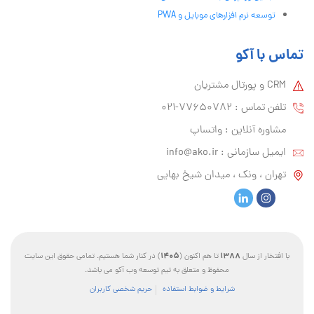
توسعه نرم افزارهای موبایل و PWA
تماس با آکو
CRM و پورتال مشتریان
تلفن تماس :‌ 77650782-021
مشاوره آنلاین : واتساپ
ایمیل سازمانی :‌
info@ako.ir
تهران ، ونک ، میدان شیخ بهایی
1405
1388
با افتخار از سال
تا هم اکنون (
) در کنار شما هستیم. تمامی حقوق این سایت
محفوظ و متعلق به تیم توسعه وب آکو می باشد.
شرایط و ضوابط استفاده
حریم شخصی کاربران