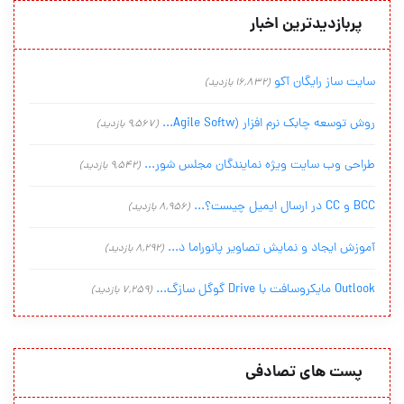
پربازدیدترین اخبار
سایت ساز رایگان آکو
(16,832 بازدید)
روش توسعه چابک نرم افزار (Agile Softw...
(9,567 بازدید)
طراحی وب سایت ویژه نمایندگان مجلس شور...
(9,542 بازدید)
BCC و CC در ارسال ایمیل چیست؟...
(8,956 بازدید)
آموزش ایجاد و نمایش تصاویر پانوراما د...
(8,292 بازدید)
Outlook مایکروسافت با Drive گوگل سازگ...
(7,259 بازدید)
پست های تصادفی