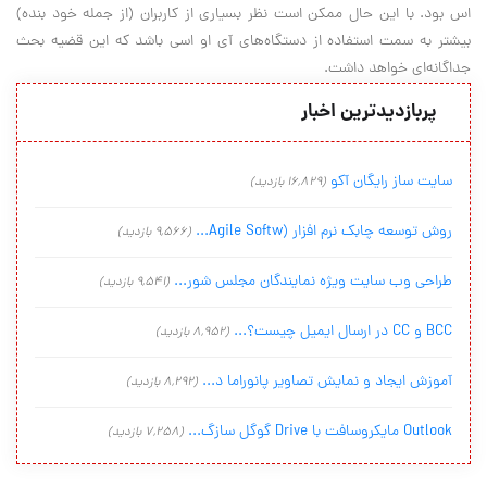
اس بود. با این حال ممکن است نظر بسیاری از کاربران (از جمله خود بنده)
بیشتر به سمت استفاده از دستگاه‌های آی او اسی باشد که این قضیه بحث
جداگانه‌ای خواهد داشت.
پربازدیدترین اخبار
سایت ساز رایگان آکو
(16,829 بازدید)
روش توسعه چابک نرم افزار (Agile Softw...
(9,566 بازدید)
طراحی وب سایت ویژه نمایندگان مجلس شور...
(9,541 بازدید)
BCC و CC در ارسال ایمیل چیست؟...
(8,952 بازدید)
آموزش ایجاد و نمایش تصاویر پانوراما د...
(8,292 بازدید)
Outlook مایکروسافت با Drive گوگل سازگ...
(7,258 بازدید)