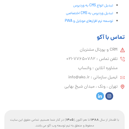
تبدیل انواع CMS به وردپرس
تبدیل وردپرس به CMS اختصاصی
توسعه نرم افزارهای موبایل و PWA
تماس با آکو
CRM و پورتال مشتریان
تلفن تماس :‌ 77650782-021
مشاوره آنلاین : واتساپ
ایمیل سازمانی :‌
info@ako.ir
تهران ، ونک ، میدان شیخ بهایی
1405
1388
با افتخار از سال
تا هم اکنون (
) در کنار شما هستیم. تمامی حقوق این سایت
محفوظ و متعلق به تیم توسعه وب آکو می باشد.