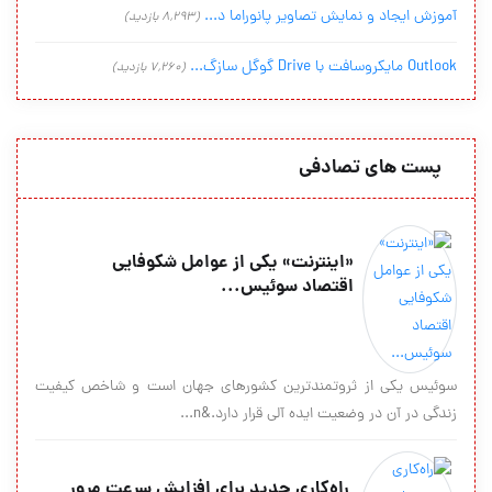
آموزش ایجاد و نمایش تصاویر پانوراما د...
(8,293 بازدید)
Outlook مایکروسافت با Drive گوگل سازگ...
(7,260 بازدید)
پست های تصادفی
«اینترنت» یکی از عوامل شکوفایی
اقتصاد سوئیس...
سوئیس یکی از ثروتمندترین کشورهای جهان است و شاخص کیفیت
زندگی در آن در وضعیت ایده آلی قرار دارد.&n...
راه‌کاری جدید برای افزایش سرعت مرور