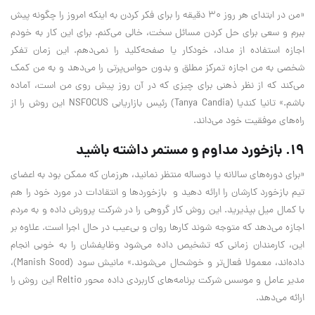
«من در ابتدای هر روز ۳۰ دقیقه را برای فکر کردن به اینکه امروز را چگونه پیش
ببرم و سعی برای حل کردن مسائل سخت، خالی می‌کنم. برای این‌ کار به خودم
اجازه استفاده از مداد، خودکار یا صفحه‌کلید را نمی‌دهم. این زمان تفکر
شخصی به من اجازه تمرکز مطلق و بدون حواس‌پرتی را می‌دهد و به من کمک
می‌کند که از نظر ذهنی برای چیزی که در آن روز پیش روی من است، آماده
باشم.» تانیا کندیا (Tanya Candia) رئیس بازاریابی NSFOCUS این روش را از
راه‌های موفقیت خود می‌داند.
۱۹. بازخورد مداوم و مستمر داشته باشید
«برای دوره‌های سالانه یا دوساله منتظر نمانید، هرزمان که ممکن بود به اعضای
تیم بازخورد کارشان را ارائه دهید و بازخورد‌ها و انتقادات در مورد خود را هم
با کمال میل بپذیرید. این روش کار گروهی را در شرکت پرورش داده و به مردم
اجازه می‌دهد که متوجه شوند کارها روان و بی‌عیب در حال اجرا است. علاوه بر
این، کارمندان زمانی که تشخیص داده می‌شود وظایفشان را به خوبی انجام
داده‌اند، معمولا فعال‌تر و خوشحال می‌شوند.» مانیش سود (Manish Sood)،
مدیر عامل و موسس شرکت برنامه‌های کاربردی داده محور Reltio این روش را
ارائه می‌دهد.