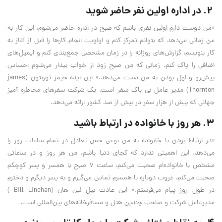
۲. در اداره اولین نفر حاضر شوید
«من دوست دارم اولین نفری باشم که صبح در اداره حاضر می‌شوم، این کار به
من زمانی می‌دهد که بتوانم تمرکز کنم و اولویت انجام کار‌ها را قبل از آغاز به
کار بنویسم، گزارش‌های روزانه را در زمان مشخصی جمع‌بندی کنم و ایمیل‌های
اضافی را پاک کنم. زمانی که من صبح زود از خواب بیدار می‌شوم احساس
پیش‌رو و اول بودن به من دست می‌دهد.» این ایده جیمز تورنتون (james
Thornton) مدیر عامل بی باک سفر است. یک شرکت سفر‌های مخاطره آمیز
جهانی که بیش از هزار سفر در بیش از صد کشور ارائه می‌دهد.
۳. هر روز با خانواده در ارتباط باشید
«در ارتباط بودن با خانواده به من نوعی حس تعادل در تمام ساعات روز را
می‌دهد. این اهمیتی ندارد که کجای دنیا باشم، من هر روز و در ساعاتی
مشخص با خانواده‌ام صحبت می‌کنم، ساعت ۷ صبح با همسر و پسر کوچکم
صحبت می‌کنم. غروب دوباره با همسرم تماس می‌گیرم و به پسر دیگرم و دخترم
در طول روز پیام می‌فرستم.» این عادت بیل لین هان (Bill Linehan )
مدیرعامل شرکت و صاحب چندین هتل و مسافرخانه‌های بین‌المللی است.