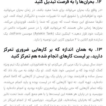
۱۲. بحران‌ها را به فرصت تبدیل کنید
«در واقع یک بحران می‌تواند برای شما مفید باشد. در زمان بحران می‌توانید
خود و اطرافیانتان را تشویق کنید تا تغییرات مثبت و تاثیر‌گذار ایجاد کنند. این
دقیقا مصداق این جمله است که چیزی که شما را نکشد، قوی‌ترتان می‌کند.
بحرا‌ن‌ها زمانی عالی هستند که می‌توانید افراد را در مسیر تغییرات دائمی در
شرکت خود قرار دهید.» آیتکین تنک (Aytekin Tank) موسس JotForm یک
سازنده فرم آنلاین با ۲ میلیون کاربر، این توصیه را دارد.
۱۳. به همان اندازه که بر کارهایی ضروری تمرکز
دارید، بر لیست کار‌های انجام شده هم تمرکز کنید
«چند سال پیش با یک مربی کار می‌کردم، او به فضانوردان، اعضای یک تیم ویژه
کمک کرده بود که بر استرس خود غلبه کنند. او یک ترفند به من یاد داد که
بسیار ساده و قدرتمند بود؛ در پایان یک روز لیستی از کار‌هایی که کاملا انجام
داده‌اید، تهیه کنید. نه تنها کار‌هایی که در لیست بوده و باید انجام می‌شده،
بلکه تمام کار‌هایی که حتی برایشان برنامه‌ریزی نکرده بودید و انجام داده‌اید را
بنویسید و در پایان هر هفته این لیست‌ها را با هم جمع کنید. شما تحت تاثیر
کار‌هایی که به‌پایان رسانده‌اید، قرار می‌گیرید. دوپامینی که از انجام این‌کار در