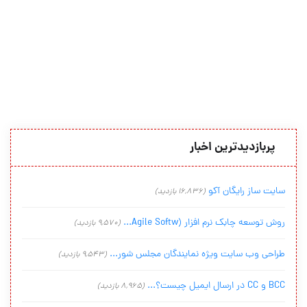
پربازدیدترین اخبار
سایت ساز رایگان آکو
(16,836 بازدید)
روش توسعه چابک نرم افزار (Agile Softw...
(9,570 بازدید)
طراحی وب سایت ویژه نمایندگان مجلس شور...
(9,543 بازدید)
BCC و CC در ارسال ایمیل چیست؟...
(8,965 بازدید)