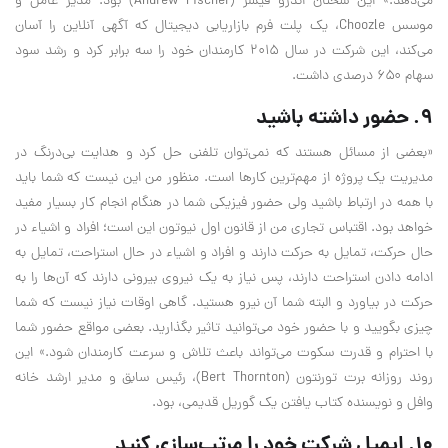
می‌دهد.» این سخنان اندرو فیشر (Andrew Fischer) بود. مدیر عامل و
موسس Choozle، یک پلت فرم بازاریابی دیجیتال که آگهی آنلاین را آسان
می‌کند، این شرکت در سال ۲۰۱۵ کارمندان خود را سه برابر کرد و رشد سود
سهام ۶۵۰ درصدی داشت.
۹. حضور داشته باشید
«بعضی از مسائل هستند که نمی‌توان تلفنی حل کرد و هدایت بی‌درنگ در
مدیریت یک پروژه از مهم‌ترین کار‌ها است. منظور من این نیست که شما باید
با همه در ارتباط باشید ولی حضور فیزیکی شما در هنگام انجام کار بسیار مفید
خواهد بود. اقتباس تجاری من از قانون اول نیوتون این است؛ افراد و اشیاء در
حال حرکت، تمایل به حرکت دارند و افراد و اشیاء در حال استراحت، تمایل به
ادامه دادن استراحت دارند، پس نیاز به یک نیروی بیرونی دارند که آن‌ها را به
حرکت در بیاورد و البته شما آن نیرو هستید. گاهی اوقات نیاز نیست که شما
چیزی بگویید و با حضور خود می‌توانید تاثیر بگذارید. بعضی مواقع حضور شما
با احترام و قدرت سکوت می‌تواند باعث تلاش و سرعت کارمندان شود.» این
روند روزانه برت تورنتون (Bert Thornton)، رئيس سابق و مدیر ارشد خانه
وافل و نویسنده کتاب یافتن یک گوریل قدیمی، بود.
۱۰. ایمیل شرکت خود را مرتب‌سازی کنید