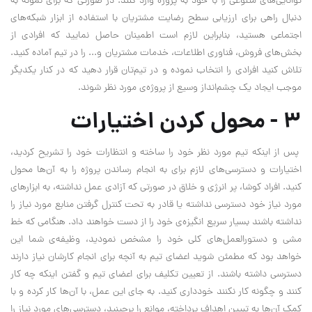
توانایی‌های متنوعی را با خود به پروژه وارد کنند. در صورتی که برای نمونه به
دنبال راهی برای ارزیابی سطح رضایت مشتریان با استفاده از ابزار شبکه‌های
اجتماعی هستید، بنابراین لازم است اطمینان حاصل نمایید که افرادی از
بخش‌های فروش، فناوری اطلاعات، خدمات مشتریان و... را در تیم آماده کنید.
تلاش کنید افرادی را انتخاب نموده و در تیم‌تان قرار دهید که در کنار یکدیگر
موجب ایجاد یک چشم‌انداز وسیع از پروژه‌ی مورد نظر شوند.
۳ - محول کردن اختیارات
پس از اینکه تیم مورد نظر خود را ساخته و انتظارات خود را تشریح کردید،
اختیارات و دسترسی‌های لازم برای به انجام رساندن پروژه را به آن‌ها محول
کنید. افراد کوشا، پر انرژی و خلاق در صورتی که آزادی عمل نداشته، به ابزارهای
مورد نیاز خود دسترسی نداشته یا قادر به تحت کنترل گرفتن منابع مورد نیاز را
نداشته باشند بسیار سریع انگیزه‌ی خود را از دست خواهند داد. هنگامی که خط
مشی و دستورالعمل‌های کلی خود را مشخص نمودید، وظیفه‌ی شما این
خواهد بود که مطمئن شوید اعضای تیم به آنچه برای انجام کارشان نیاز دارند
دسترسی داشته باشند. از تعیین تکلیف برای اعضای تیم و گفتن اینکه چه کار
کنند و چگونه کار نکنند خودداری کنید. به جای این عمل، با آن‌ها کار کرده و با
کمک آن‌ها به تبیین اهداف پرداخته، موانع را برچینید، دسترسی‌های مورد نیاز را