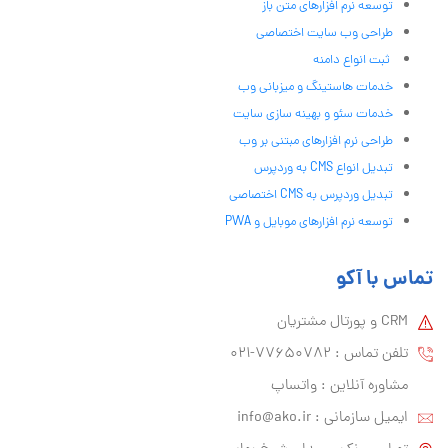
توسعه نرم افزارهای متن باز
طراحی وب سایت اختصاصی
ثبت انواع دامنه
خدمات هاستینگ و میزبانی وب
خدمات سئو و بهینه سازی سایت
طراحی نرم افزارهای مبتنی بر وب
تبدیل انواع CMS به وردپرس
تبدیل وردپرس به CMS اختصاصی
توسعه نرم افزارهای موبایل و PWA
تماس با آکو
CRM و پورتال مشتریان
تلفن تماس :‌ 77650782-021
مشاوره آنلاین : واتساپ
ایمیل سازمانی :‌
info@ako.ir