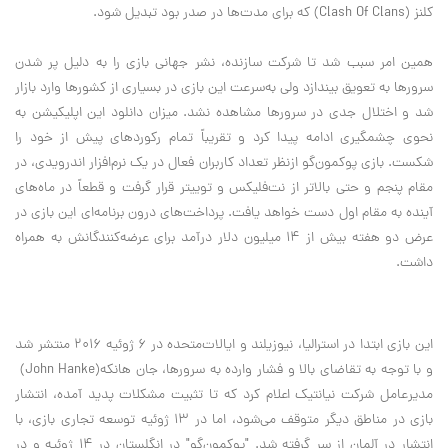
کلنز
(Clash Of Clans)
که برای مدت‌ها در صدر بود تبدیل شود
.
همین امر سبب شد تا شرکت سازنده، نشر جهانی بازی را به دلیل پر شدن
سرورها به تعویق بیندازد ولی به‌سرعت این بازی در بسیاری از کشورها وارد بازار
شد و اختلال جدی در سرورها مشاهده نشد
.
میزان دانلود این اپلیکیشن به
نحوی چشمگیری ادامه پیدا کرد و تقریباً تمام رکوردهای پیش از خود را
شکست. بازی پوکمون‌گو ازنظر تعداد کاربران فعال در یک نرم‌افزار اندرویدی، در
مقام پنجم و حتی بالاتر از نت‌فلیکس و توییتر قرار گرفت و قطعاً در ماه‌های
آینده به مقام اول دست خواهد یافت. پرداخت‌های درون برنامه‌ای این بازی در
عرض دو هفته بیش از ۱۴ میلیون دلار درآمد برای عرضه‌کنندگانش به همراه
داشت
.
این بازی ابتدا در استرالیا، نیوزیلند و ایالات‌متحده در ۶ ژوئیه ۲۰۱۶ منتشر شد
و با توجه به تقاضای بالا و فشار وارده به سرورها، جان هانکه
(John Hanke)
مدیرعامل شرکت نیانتیک اعلام کرد که تا تثبیت مشکلات پدید آمده، انتشار
بازی در مناطق دیگر متوقف می‌شود، اما در ۱۳ ژوئیه توسعه تجاری بازی، با
انتشار در آلمان از سر گرفته شد
.
"پوکمون‌گو" در انگلستان در ۱۴ ژوئیه و در