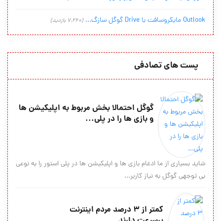
Outlook مایکروسافت با Drive گوگل سازگ...
(7,260 بازدید)
پست های تصادفی
گوگل احتمالا بخش مربوط به اپلیکیشن ها
و بازی ها را در پلی...
شاید بسیاری از ما ادغام بازی ها و اپلیکیشن ها در پلی استور را به نوعی
بی توجهی گوگل به نیاز کاربر...
کمتر از 3 درصد مردم اینترنت
پرسرعت دارند ...