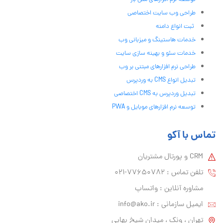
طراحی وب سایت اختصاصی
ثبت انواع دامنه
خدمات هاستینگ و میزبانی وب
خدمات سئو و بهینه سازی سایت
طراحی نرم افزارهای مبتنی بر وب
تبدیل انواع CMS به وردپرس
تبدیل وردپرس به CMS اختصاصی
توسعه نرم افزارهای موبایل و PWA
تماس با آکو
CRM و پورتال مشتریان
تلفن تماس :‌ 77650782-021
مشاوره آنلاین : واتساپ
ایمیل سازمانی :‌
info@ako.ir
تهران ، ونک ، میدان شیخ بهایی