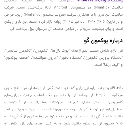
واقعیت افزوده
(Augmented reality)
است که توسط شرکت آمریکایی
نیانتیک
(Niantic)
در پلتفرم‌های
iOS, Android
عرضه‌شده است. شرکت
نیانتیک این بازی را با همکاری شرکت معروف نینتندو
(Nintendo)
ژاپن، طراحی
و در تاریخ 6
Jun 2016 (16
تیر 1395) روانه بازار کرده است. این بازی رایگان
است و برای پیشرفت سریع‌تر در مراحل مختلف آن می‌توان پول پرداخت کرد
.
درباره پوکمون گو
این بازی شامل هشت آیتم ازجمله "پوک بال‌ها"، "تخم‌مرغ‌"، "تخم‌مرغ شانسی"،
"دستگاه پرورش تخم‌مرغ"، "دستگاه بخور"، "ماژول اغواکننده"، "حافظه پوکمون"
و "کیف ارتقا" است
.
نکته قابل‌توجه درباره این بازی که تنها مدت کمی از عرضه آن در سطح جهان
میگذرد و کارشناسان رسانه آن را به‌عنوان یک انقلاب جدید دربازی‌های
کامپیوتری و حتی دنیای دیجیتال می‌دانند، استقبال بسیار گسترده و
غیرقابل‌باور آن توسط کاربران بود، به‌نحوی‌که توانست رکورد سریع‌ترین آمار
دانلود را در گوگل پِلی کسب کند و در مدت کوتاهی ۱۰ میلیون از گوگل پلی و
۷/۵ میلیون از اپ استور دانلود شود و به رقیبی جدی برای بازی کلش آو