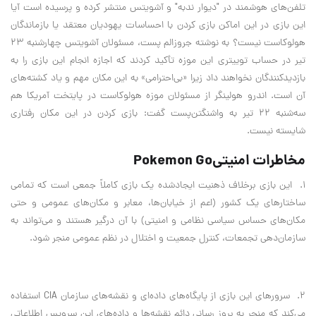
تلفن‌های هوشمند در "دیوار ندبه" و آشویتس منتشر کرده و پرسیده است آیا
این بازی در این اماکن بازی کردن با احساسات یهودیان معتقد یا بازماندگان
هولوکاست نیست؟ به‌ نوشته جروزالم پست، مسئولان آشویتس چهارشنبه ۲۳
تیر در حساب توییتری این موزه تأکید کردند که اجازه انجام این بازی را به
بازدیدکنندگان نخواهند داد زیرا «بی‌احترامی» به این مکان مهم و یاد کشته‌های
آن است. اندرو هولینگر از مسئولان موزه هولوکاست در پایتخت آمریکا هم
سه‌شنبه ۲۲ تیر به واشنگتن‌پست گفت: بازی کردن در این مکان رفتاری
شایسته نیست.
مخاطرات امنیتی
Pokemon Go
1. این بازی برخلاف ذهنیت ایجادشده یک بازی کاملاً جمعی است که تمامی
ساختارهای یک کشور (اعم از خیابان‌ها، معابر و مکان‌های عمومی و حتی
مکان‌های حساس سیاسی نظامی و امنیتی) با آن درگیر هستند و می‌تواند به
سازمان‌دهی تجمعات، کنترل جمعیت و اختلال در نظم عمومی منجر شود
.
2. سرورهای این بازی از پایگاه‌های داده‌ای و نقشه‌های سازمان
CIA
استفاده
می‌کند که منجر به بروز رسانی دائم نقشه‌ها و داده‌های این سرویس اطلاعاتی