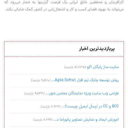
کارآفرینان و محققین خلاق ایرانی یک فرصت گران‌بها به شمار می‌رود که
می‌تواند به بهبود فضای کسب و کار و اشتغال‌زایی در کشور کمک شایانی بکند.
پربازدیدترین اخبار
سایت ساز رایگان آکو
(16,835 بازدید)
روش توسعه چابک نرم افزار (Agile Softw...
(9,570 بازدید)
طراحی وب سایت ویژه نمایندگان مجلس شور...
(9,543 بازدید)
BCC و CC در ارسال ایمیل چیست؟...
(8,964 بازدید)
آموزش ایجاد و نمایش تصاویر پانوراما د...
(8,292 بازدید)