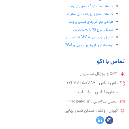
خدمات هاستینگ و میزبانی وب
خدمات سئو و بهینه سازی سایت
طراحی نرم افزارهای مبتنی بر وب
تبدیل انواع CMS به وردپرس
تبدیل وردپرس به CMS اختصاصی
توسعه نرم افزارهای موبایل و PWA
تماس با آکو
CRM و پورتال مشتریان
تلفن تماس :‌ 77650782-021
مشاوره آنلاین : واتساپ
ایمیل سازمانی :‌
info@ako.ir
تهران ، ونک ، میدان شیخ بهایی