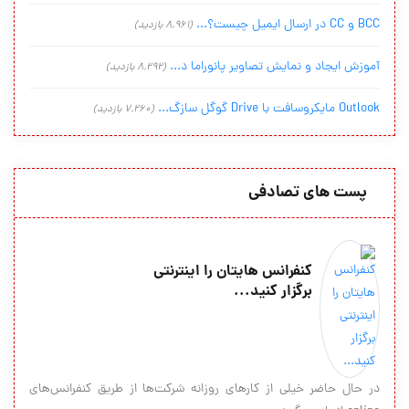
BCC و CC در ارسال ایمیل چیست؟...
(8,961 بازدید)
آموزش ایجاد و نمایش تصاویر پانوراما د...
(8,292 بازدید)
Outlook مایکروسافت با Drive گوگل سازگ...
(7,260 بازدید)
پست های تصادفی
کنفرانس هايتان را اينترنتي
برگزار كنيد...
در حال حاضر خیلی از کارهای روزانه شرکت‌ها از طریق کنفرانس‌های