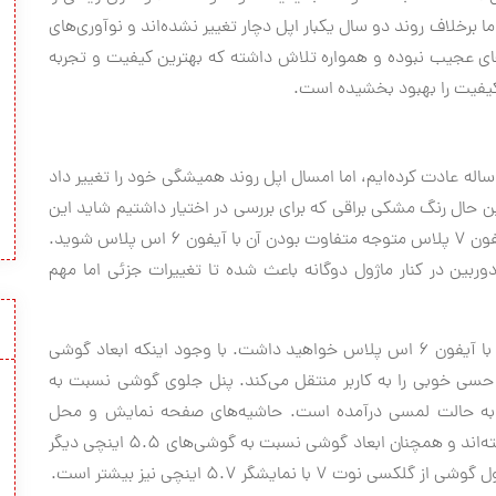
برخلاف روند دو سال یکبار اپل دچار تغییر نشده‌اند و نوآوری‌های
‌های عجیب نبوده و همواره تلاش داشته که بهترین کیفیت و تجربه‌
ین کیفیت را بهبود بخشیده است.
اله عادت کرده‌ایم، اما امسال اپل روند همیشگی خود را تغییر داد
ی در طراحی آیفون ۷ نیستیم. با این حال رنگ مشکی براقی که برای بررسی در اختیار داشتیم شاید این
عدم تغییر در طراحی را پوشش داده و به نوعی با دیدن آیفون 7 پلاس متوجه متفاوت بودن آن با آیفون ۶ اس پلاس شوید.
 دوربین در کنار ماژول دوگانه باعث شده تا تغییرات جزئی اما مهم
اما با در دست گرفتن آیفون 7 پلاس دقیقا حسی مشابه با آیفون 6 اس پلاس خواهید داشت. با وجود اینکه ابعاد گوشی
ز حسی خوبی را به کاربر منتقل می‌کند. پنل جلوی گوشی نسبت به
لا به حالت لمسی درآمده است. حاشیه‌های صفحه نمایش و محل
قرارگیری اسپیکر مکالمه هیچ تغییر نسبت به گذشته نداشته‌اند و همچنان ابعاد گوشی نسبت به گوشی‌های ۵.۵ اینچی دیگر
 نمایشگر ۵.۷ اینچی نیز بیشتر است.