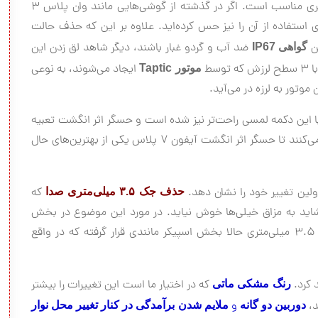
یک تغییر جزئی و خوب در مسیری مناسب است. اگر در گذشته از گوشی‌هایی مانند وان پلاس ۳
 استفاده از آن را نیز حس کرده‌اید. علاوه بر این که حذف حالت
تن
ضد آب و گردو غبار باشند، دیگر شاهد لق زدن این
گواهی
IP67
سط
ایجاد می‌شوند، به نوعی
موتور
Taptic
وتور به لرزه در می‌آید.
به آی او اس 10 اضافه شده کار با این دکمه لمسی راحت‌تر نیز شده است و حسگر اثر انگشت تعبیه
شده زیر لایه‌ی سطحی این دکمه حتی بهتر از گذشته کار می‌کنند تا حسگر اثر انگشت آیفون 7 پلاس یکی از بهترین‌های حال
ولین تغییر خود را نشان دهد.
که
حذف جک ۳.۵ میلی‌متری صدا
شاید به مزاق خیلی‌ها خوش نیاید. در مورد این موضوع در بخش
اسپیکر بیشتر صحبت خواهیم کرد. اما به جای این جک ۳.۵ میلی‌متری حالا بخش اسپیکر مانندی قرار گرفته که در واقع
 کرد.
که در اختیار ما است این تغییرات را بیشتر
رنگ مشکی ماتی
د،
و
دوربین دو گانه
ملایم شدن برآمدگی در کنار تغییر محل نوار