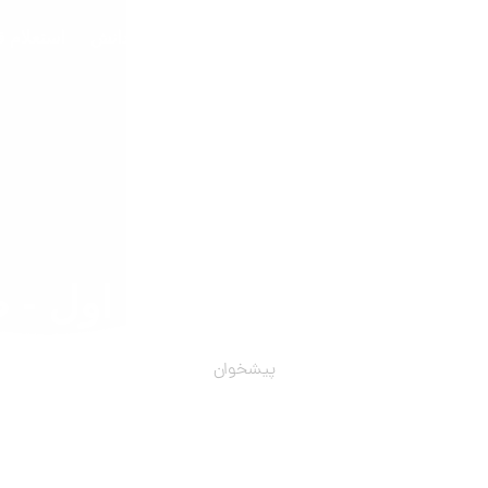
مات
درباره ما
نمونه کارها
شبکه دانش
استعلام 
بخش اول - طراحی)
پیشخوان