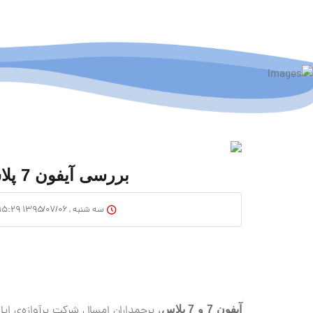
بررسی آیفون 7 پلاس (بخش اول - طراحی)
سه شنبه , ۱۳۹۵/۰۷/۰۶ ۱۵:۲۹
، پرچمداران امسالِ شرکت پرآوازه‌ی ا
آیفون 7 و 7 پلاس