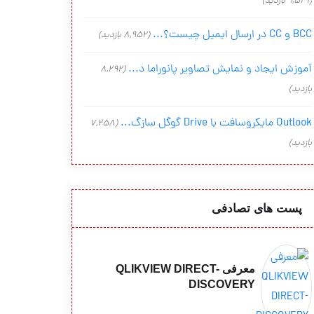
(9,541 بازدید)
BCC و CC در ارسال ایمیل چیست؟...
(8,952 بازدید)
آموزش ایجاد و نمایش تصاویر پانوراما د...
(8,292
بازدید)
Outlook مایکروسافت با Drive گوگل سازگ...
(7,258
بازدید)
پست های تصادفی
معرفی QLIKVIEW DIRECT-
DISCOVERY