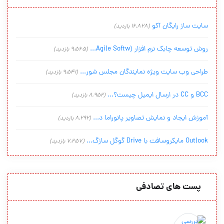
سایت ساز رایگان آکو
(16,828 بازدید)
روش توسعه چابک نرم افزار (Agile Softw...
(9,565 بازدید)
طراحی وب سایت ویژه نمایندگان مجلس شور...
(9,541 بازدید)
BCC و CC در ارسال ایمیل چیست؟...
(8,952 بازدید)
آموزش ایجاد و نمایش تصاویر پانوراما د...
(8,292 بازدید)
Outlook مایکروسافت با Drive گوگل سازگ...
(7,257 بازدید)
پست های تصادفی