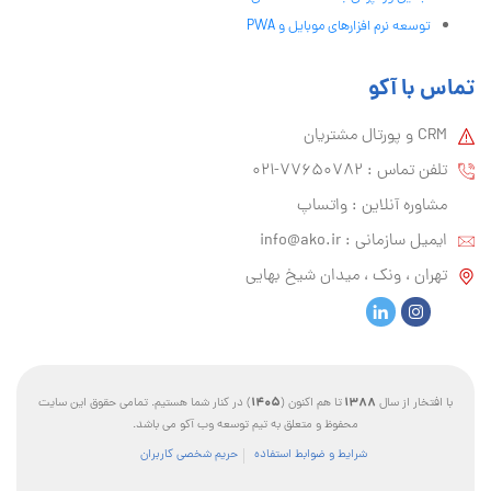
توسعه نرم افزارهای موبایل و PWA
تماس با آکو
CRM و پورتال مشتریان
تلفن تماس :‌ 77650782-021
مشاوره آنلاین : واتساپ
ایمیل سازمانی :‌
info@ako.ir
تهران ، ونک ، میدان شیخ بهایی
1405
1388
با افتخار از سال
تا هم اکنون (
) در کنار شما هستیم. تمامی حقوق این سایت
محفوظ و متعلق به تیم توسعه وب آکو می باشد.
شرایط و ضوابط استفاده
حریم شخصی کاربران