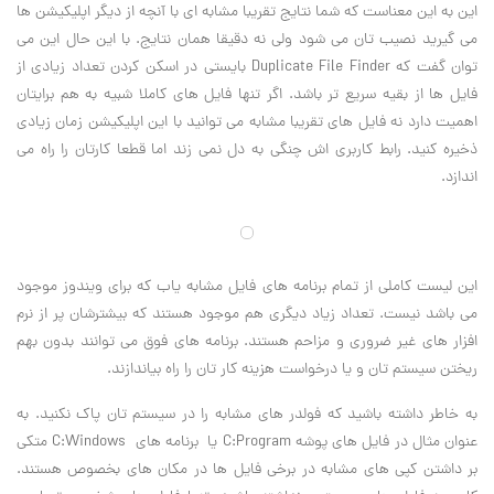
این به این معناست که شما نتایج تقریبا مشابه ای با آنچه از دیگر اپلیکیشن ها
می گیرید نصیب تان می شود ولی نه دقیقا همان نتایج. با این حال این می
توان گفت که
Duplicate File Finder
بایستی در اسکن کردن تعداد زیادی از
فایل ها از بقیه سریع تر باشد. اگر تنها فایل های کاملا شبیه به هم برایتان
اهمیت دارد نه فایل های تقریبا مشابه می توانید با این اپلیکیشن زمان زیادی
ذخیره کنید. رابط کاربری اش چنگی به دل نمی زند اما قطعا کارتان را راه می
اندازد
.
این لیست کاملی از تمام برنامه های فایل مشابه یاب که برای ویندوز موجود
می باشد نیست. تعداد زیاد دیگری هم موجود هستند که بیشترشان پر از نرم
افزار های غیر ضروری و مزاحم هستند. برنامه های فوق می توانند بدون بهم
ریختن سیستم تان و یا درخواست هزینه کار تان را راه بیاندازند
.
به خاطر داشته باشید که فولدر های مشابه را در سیستم تان پاک نکنید. به
عنوان مثال در فایل های پوشه
C:Program
یا برنامه های
C:Windows
متکی
بر داشتن کپی های مشابه در برخی فایل ها در مکان های بخصوص هستند.