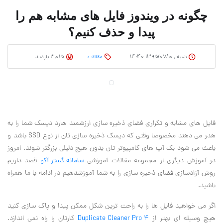
چگونه در ویندوز فایل های مشابه هم را
پیدا و حذف کنیم؟
شنبه , ۱۳۹۵/۰۷/۱۰ ۱۴:۴۰
مقالات
3,015 بازدید
فایل های مشابه و تکراری فضای ذخیره سازی ارزشمند هارد دیسک شما را به
هدر می دهند مخصوصا وقتی که دیسک ذخیره سازی تان از نوع
SSD
باشد و
باعث می شود بک آپ های کامپیوتر تان بدون هیچ دلیلی بزرگتر شوند. امروز
در
آموزش
دیگری از مجموعه مقالات آموزشی
سامانه گستر آکو
قصد داریم
روش آزادسازی فضای ذخیره سازی را به شما آموزشدهیم در ادامه با ما همراه
باشید.
اگر می خواهید فایل ها را به راحت ترین شکل ممکن پیدا و پاک سازی کنید
هیچ وسیله ای بهتر از
Duplicate Cleaner Pro 4
کارتان را راه نمی اندازد.