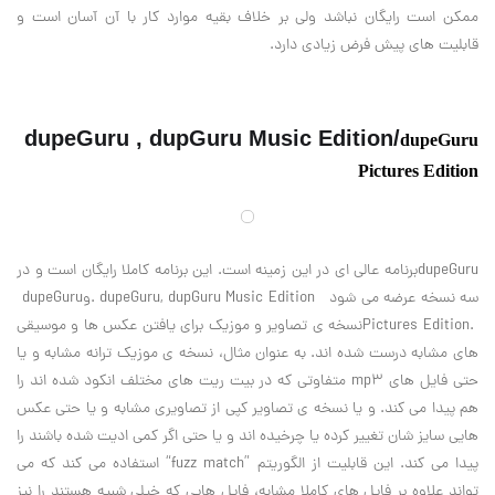
ممکن است رایگان نباشد ولی بر خلاف بقیه موارد کار با آن آسان است و
قابلیت های پیش فرض زیادی دارد
.
dupeGuru , dupGuru Music Edition/
dupeGuru
Pictures Edition
dupeGuru
برنامه عالی ای در این زمینه است. این برنامه کاملا رایگان است و در
سه نسخه عرضه می شود
. dupeGuru, dupGuru Music Edition
و
dupeGuru
Pictures Edition.
نسخه ی تصاویر و موزیک برای یافتن عکس ها و موسیقی
های مشابه درست شده اند. به عنوان مثال، نسخه ی موزیک ترانه مشابه و یا
حتی فایل های
mp3
متفاوتی که در بیت ریت های مختلف انکود شده اند را
هم پیدا می کند. و یا نسخه ی تصاویر کپی از تصاویری مشابه و یا حتی عکس
هایی سایز شان تغییر کرده یا چرخیده اند و یا حتی اگر کمی ادیت شده باشند را
پیدا می کند. این قابلیت از الگوریتم
“fuzz match”
استفاده می کند که می
تواند علاوه بر فایل های کاملا مشابه، فایل هایی که خیلی شبیه هستند را نیز