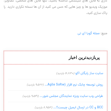
کاری به فایل های سیستمی نداشته باشید، تنها فایل های شخصی، تصاویر،
موزیک ویدیو ها و چیز هایی که حس می کنید از آن ها نسخه تکراری دارید را
پاک سازی کنید
.
منبع:
مجله گویا آی تی
پربازدیدترین اخبار
سایت ساز رایگان آکو
(16,830 بازدید)
روش توسعه چابک نرم افزار (Agile Softw...
(9,566 بازدید)
طراحی وب سایت ویژه نمایندگان مجلس شور...
(9,541 بازدید)
BCC و CC در ارسال ایمیل چیست؟...
(8,953 بازدید)