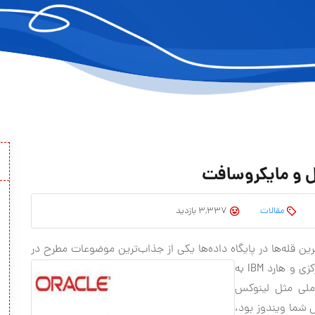
ل و مايکروسافت
مقالات
3,337 بازدید
قله‌ها در پایگاه داده‌ها یکی از جذاب‌ترین
موضوعات مطرح در
دنیای فناوری است. طی چند سال گذشته اگر پردازنده مرکزی و هارد IBM به
املی مثل لینوکس
ل شما ویندوز بود،