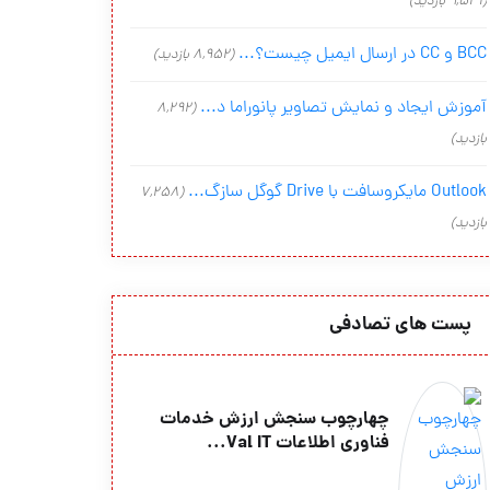
(9,541 بازدید)
BCC و CC در ارسال ایمیل چیست؟...
(8,952 بازدید)
آموزش ایجاد و نمایش تصاویر پانوراما د...
(8,292
بازدید)
Outlook مایکروسافت با Drive گوگل سازگ...
(7,258
بازدید)
پست های تصادفی
چهارچوب سنجش ارزش خدمات
فناوری اطلاعات Val IT...