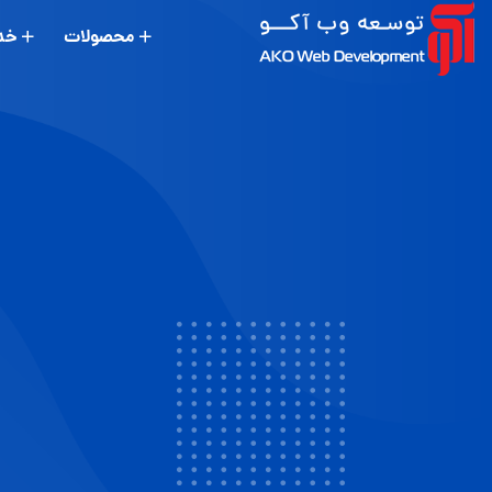
محصولات
خد