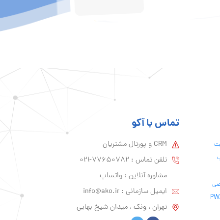
تماس با آکو
CRM و پورتال مشتریان
یت
ب
تلفن تماس :‌ 77650782-021
مشاوره آنلاین : واتساپ
ایمیل سازمانی :‌
info@ako.ir
تهران ، ونک ، میدان شیخ بهایی