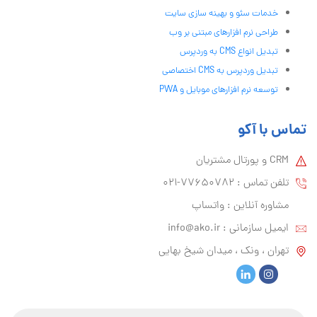
خدمات سئو و بهینه سازی سایت
طراحی نرم افزارهای مبتنی بر وب
تبدیل انواع CMS به وردپرس
تبدیل وردپرس به CMS اختصاصی
توسعه نرم افزارهای موبایل و PWA
تماس با آکو
CRM و پورتال مشتریان
تلفن تماس :‌ 77650782-021
مشاوره آنلاین : واتساپ
ایمیل سازمانی :‌
info@ako.ir
تهران ، ونک ، میدان شیخ بهایی