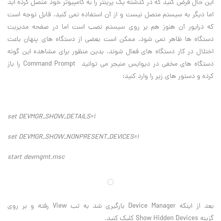
این حال فرض کنید که در گذشته یک پرینتر را به کامپیوتر خود متصل کرده اید
اما دیگر به سیستم متصل نیست و از آن استفاده نمی کنید. قابل توجه است
که درایور آن هنوز هم بر روی سیستم نصب است اما در صفحه مدیریت
دستگاه ها ظاهر نمی شود. ممکن است بعضی از دستگاه های پنهان باعث
اختلال در کار دستگاه های فعال شوند. بدین منظور برای مشاهده این گونه
دستگاه های مخفی در دیوایس منیجر می توانید
Command Prompt
را باز
کرده و دستور های زیر را وارد کنید:
set DEVMGR_SHOW_DETAILS=1
set DEVMGR_SHOW_NONPRESENT_DEVICES=1
start devmgmt.msc
بعد از اینکه
Device Manager
بارگیری شد به تب
View
رفته و بر روی
گزینه
Show Hidden Devices
کلیک کنید
.