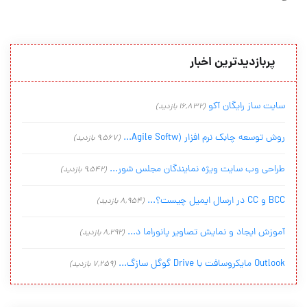
پربازدیدترین اخبار
سایت ساز رایگان آکو
(16,832 بازدید)
روش توسعه چابک نرم افزار (Agile Softw...
(9,567 بازدید)
طراحی وب سایت ویژه نمایندگان مجلس شور...
(9,542 بازدید)
BCC و CC در ارسال ایمیل چیست؟...
(8,954 بازدید)
آموزش ایجاد و نمایش تصاویر پانوراما د...
(8,292 بازدید)
Outlook مایکروسافت با Drive گوگل سازگ...
(7,259 بازدید)