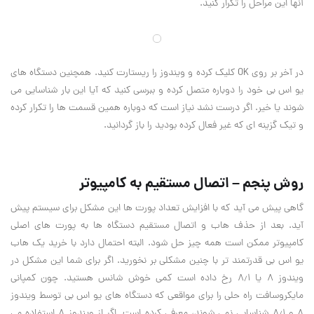
آنها این مراحل را تکرار کنید
.
در آخر بر روی
OK
کلیک کرده و ویندوز را ریستارت کنید. همچنین دستگاه های
یو اس بی خود را دوباره متصل کرده و ببرسی کنید که آیا این بار شناسایی می
شوند یا خیر. اگر درست نشد نیاز است که دوباره همین قسمت ها را تکرار کرده
و تیک گزینه ای که غیر فعال کرده بودید را باز گردانید
.
روش پنجم – اتصال مستقیم به کامپیوتر
گاهی پیش می آید که با افزایش تعداد پورت ها این مشکل برای سیستم پیش
آید. بعد از حذف هاب و اتصال مستقیم دستگاه ها به پورت های اصلی
کامپیوتر ممکن است همه چیز حل شود. البته احتمال دارد با خرید یک هاب
یو اس بی قدرتمند تر با چنین مشکلی بر نخورید. اگر برای شما این مشکل در
ویندوز ۸ یا ۸٫۱ رخ داده است کمی خوش شانس هستید. چون کمپانی
مایکروسافت راه حلی را برای مواقعی که دستگاه های یو اس بی توسط ویندوز
۸ و ۸٫۱ شناسایی نمی شوند، معرفی کرده است. اگر از ویندوز ۸ استفاده می