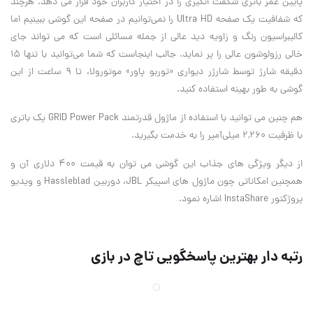
پایین عمر باتری شگفت انگیزی را در اختیار کاربران خود قرار می دهد. هرچند
که شفافیت یک صفحه Ultra HD را نمی‌توانیم در صفحه این گوشی ببینیم اما
کالیبراسیون رنگ و زاویه دید عالی از جمله مسائلی است که می تواند جای
خالی رزولوشون عالی را پر نماید. جالب اینجاست که شما می‌توانید با تنها ۱۵
دقیقه شارژ توسط شارژر دیواری «توربو پاور» موتورولا، تا ۹ ساعت از این
گوشی به طور بهینه استفاده کنید.
هم چنین می توانید با استفاده از ماژول قدرتمند GRID Power Pack یک باتری
با ظرفیت ۲,۲۶۰ میلی‌آمپر را به خدمت بگیرید.
از دیگر ویژگی های جذاب این گوشی می توان به قیمت ۴۰۰ دلاری آن و
همچنین امکاناتی چون ماژول های اسپیکر JBL، دوربین Hassleblad و ویدیو
پروژکتور InstaShare اشاره نمود.
رتبه دار بهترین پاسخگویی تاچ در بازی