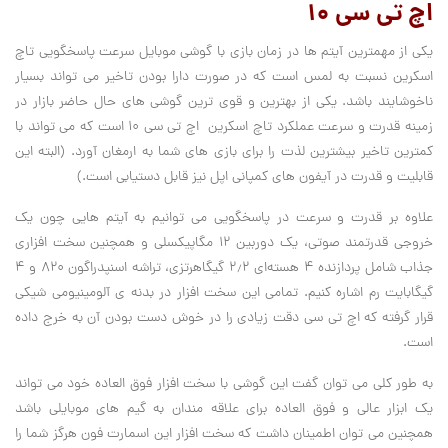
اچ تی سی ۱۰
یکی از مهمترین آیتم ها در زمان بازی با گوشی موبایل سرعت پاسخگویی تاچ
اسکرین نسبت به لمس است که در صورت دارا بودن تاخیر می تواند بسیار
ناخوشایند باشد. یکی از بهترین و قوی ترین گوشی های حال حاضر بازار در
زمینه قدرت و سرعت عملکرد تاچ اسکرین اچ تی سی ۱۰‏ است که می تواند با
کمترین تاخیر بیشترین لذت را برای بازی های شما به ارمغان آورد. (البته این
قابلیت و قدرت در آیفون های کمپانی اپل نیز قابل دستیابی است.)
علاوه بر قدرت و سرعت در پاسخگویی می توانیم به آیتم هایی چون یک
خروجی قدرتمند صوتی، یک دوربین ۱۲ مگاپیکسلی و همچنین سخت افزاری
جذاب شامل پردازنده ۴ هسته‌ای ۲٫۲ گیگاهرتزی، تراشه اسنپدراگون ۸۲۰ و ۴
گیگابایت رم اشاره کنیم. تمامی این سخت افزار در بدنه‌ ی آلومینیومی شیکی
قرار گرفته که اچ تی سی دقت زیادی را در خوش دست بودن آن به خرج داده
است.
به طور کلی می توان گفت این گوشی با سخت افزار فوق العاده خود می تواند
یک ابزار عالی و فوق العاده برای علاقه مندان به گیم های موبایلی باشد
همچنین می توان اطمینان داشت که سخت افزار این اسمارت فون هرگز شما را