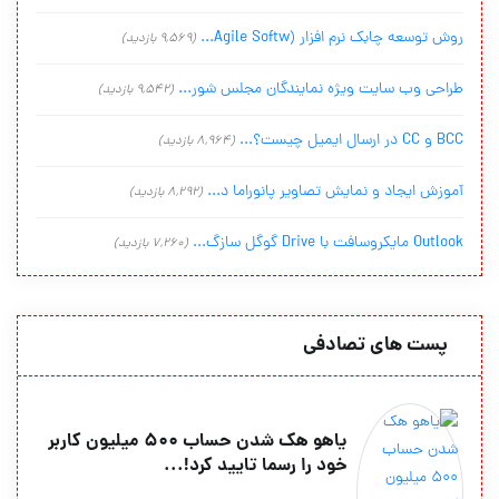
روش توسعه چابک نرم افزار (Agile Softw...
(9,569 بازدید)
طراحی وب سایت ویژه نمایندگان مجلس شور...
(9,542 بازدید)
BCC و CC در ارسال ایمیل چیست؟...
(8,964 بازدید)
آموزش ایجاد و نمایش تصاویر پانوراما د...
(8,292 بازدید)
Outlook مایکروسافت با Drive گوگل سازگ...
(7,260 بازدید)
پست های تصادفی
یاهو هک شدن حساب ۵۰۰ میلیون کاربر
خود را رسما تایید کرد!...