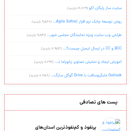
سایت ساز رایگان آکو
(16,829 بازدید)
روش توسعه چابک نرم افزار (Agile Softw...
(9,566 بازدید)
طراحی وب سایت ویژه نمایندگان مجلس شور...
(9,541 بازدید)
BCC و CC در ارسال ایمیل چیست؟...
(8,953 بازدید)
آموزش ایجاد و نمایش تصاویر پانوراما د...
(8,292 بازدید)
Outlook مایکروسافت با Drive گوگل سازگ...
(7,258 بازدید)
پست های تصادفی
پرنفوذ‌ و كم‌نفوذ‌ترين استان‌های