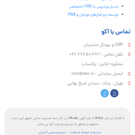
تبدیل وردپرس به CMS اختصاصی
توسعه نرم افزارهای موبایل و PWA
تماس با آکو
CRM و پورتال مشتریان
تلفن تماس :‌ 77650782-021
مشاوره آنلاین : واتساپ
ایمیل سازمانی :‌
info@ako.ir
تهران ، ونک ، میدان شیخ بهایی
1405
1388
با افتخار از سال
تا هم اکنون (
) در کنار شما هستیم. تمامی حقوق این سایت
محفوظ و متعلق به تیم توسعه وب آکو می باشد.
شرایط و ضوابط استفاده
حریم شخصی کاربران