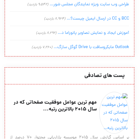
طراحی وب سایت ویژه نمایندگان مجلس شور...
(9,542 بازدید)
BCC و CC در ارسال ایمیل چیست؟...
(8,964 بازدید)
آموزش ایجاد و نمایش تصاویر پانوراما د...
(8,292 بازدید)
Outlook مایکروسافت با Drive گوگل سازگ...
(7,260 بازدید)
پست های تصادفی
مهم ترین عوامل موفقیت صفحاتی که در
سال 2015 بالاترین رتبه...
بر اساس گزارش سال 2015 موسسه بازاریابی محتوا، 70 درصد از