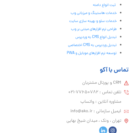
ثبت انواع دامنه
خدمات هاستینگ و میزبانی وب
خدمات سئو و بهینه سازی سایت
طراحی نرم افزارهای مبتنی بر وب
تبدیل انواع CMS به وردپرس
تبدیل وردپرس به CMS اختصاصی
توسعه نرم افزارهای موبایل و PWA
تماس با آکو
CRM و پورتال مشتریان
تلفن تماس :‌ 77650782-021
مشاوره آنلاین : واتساپ
ایمیل سازمانی :‌
info@ako.ir
تهران ، ونک ، میدان شیخ بهایی