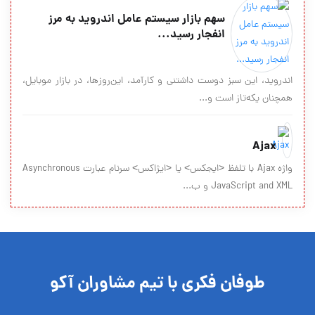
سهم بازار سیستم عامل اندروید به مرز
انفجار رسید...
اندروید، این سبز دوست داشتنی و کارآمد، این‌روزها، در بازار موبایل،
همچنان یکه‌تاز است و...
Ajax
واژه Ajax با تلفظ <ايجكس> يا <ايژاكس> سرنام عبارت Asynchronous
JavaScript and XML و ب...
طوفان فکری با تیم مشاوران آکو