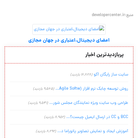
منبع:developercenter.ir
امضای دیجیتال،اعتباری در جهان مجازی
پربازدیدترین اخبار
سایت ساز رایگان آکو
(16,828 بازدید)
روش توسعه چابک نرم افزار (Agile Softw...
(9,565 بازدید)
طراحی وب سایت ویژه نمایندگان مجلس شور...
(9,541 بازدید)
BCC و CC در ارسال ایمیل چیست؟...
(8,952 بازدید)
آموزش ایجاد و نمایش تصاویر پانوراما د...
(8,292 بازدید)