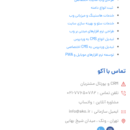
طراحی وب سایت اختصاصی
ثبت انواع دامنه
خدمات هاستینگ و میزبانی وب
خدمات سئو و بهینه سازی سایت
طراحی نرم افزارهای مبتنی بر وب
تبدیل انواع CMS به وردپرس
تبدیل وردپرس به CMS اختصاصی
توسعه نرم افزارهای موبایل و PWA
تماس با آکو
CRM و پورتال مشتریان
تلفن تماس :‌ 77650782-021
مشاوره آنلاین : واتساپ
ایمیل سازمانی :‌
info@ako.ir
تهران ، ونک ، میدان شیخ بهایی