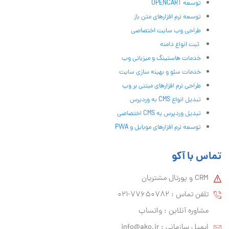
توسعه OPENCART
توسعه نرم افزارهای متن باز
طراحی وب سایت اختصاصی
ثبت انواع دامنه
خدمات هاستینگ و میزبانی وب
خدمات سئو و بهینه سازی سایت
طراحی نرم افزارهای مبتنی بر وب
تبدیل انواع CMS به وردپرس
تبدیل وردپرس به CMS اختصاصی
توسعه نرم افزارهای موبایل و PWA
تماس با آکو
CRM و پورتال مشتریان
تلفن تماس :‌ 77650782-021
مشاوره آنلاین : واتساپ
ایمیل سازمانی :‌
info@ako.ir