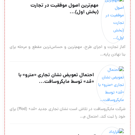
مهم‌ترين اصول موفقيت در تجارت
(بخش اول)...
آغاز تجارت و اجراي طرح، مهم‌ترين و حساس‌ترين مقطع و مرحله براي
بنا نهادن پايه...
احتمال تعویض نشان تجاری «مترو» با
«مُد» توسط مایکروسافت...
شرکت مایکروسافت در تلاش است نشان تجاری جدید «مُد» (Mod) برای
خود را ثبت کند. احتمال م...