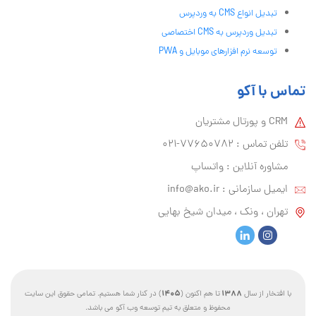
تبدیل انواع CMS به وردپرس
تبدیل وردپرس به CMS اختصاصی
توسعه نرم افزارهای موبایل و PWA
تماس با آکو
CRM و پورتال مشتریان
تلفن تماس :‌ 77650782-021
مشاوره آنلاین : واتساپ
ایمیل سازمانی :‌
info@ako.ir
تهران ، ونک ، میدان شیخ بهایی
1405
1388
با افتخار از سال
تا هم اکنون (
) در کنار شما هستیم. تمامی حقوق این سایت
محفوظ و متعلق به تیم توسعه وب آکو می باشد.