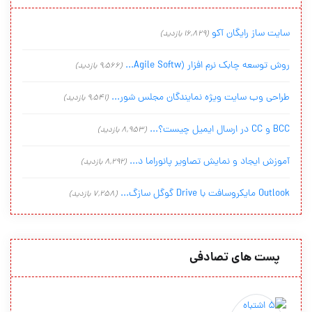
سایت ساز رایگان آکو
(16,829 بازدید)
روش توسعه چابک نرم افزار (Agile Softw...
(9,566 بازدید)
طراحی وب سایت ویژه نمایندگان مجلس شور...
(9,541 بازدید)
BCC و CC در ارسال ایمیل چیست؟...
(8,953 بازدید)
آموزش ایجاد و نمایش تصاویر پانوراما د...
(8,292 بازدید)
Outlook مایکروسافت با Drive گوگل سازگ...
(7,258 بازدید)
پست های تصادفی