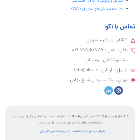
تبدیل وردپرس به CMS اختصاصی
توسعه نرم افزارهای موبایل و PWA
تماس با آکو
CRM و پورتال مشتریان
تلفن تماس :‌ 77650782-021
مشاوره آنلاین : واتساپ
ایمیل سازمانی :‌
info@ako.ir
تهران ، ونک ، میدان شیخ بهایی
1405
1388
با افتخار از سال
تا هم اکنون (
) در کنار شما هستیم. تمامی حقوق این سایت
محفوظ و متعلق به تیم توسعه وب آکو می باشد.
شرایط و ضوابط استفاده
حریم شخصی کاربران