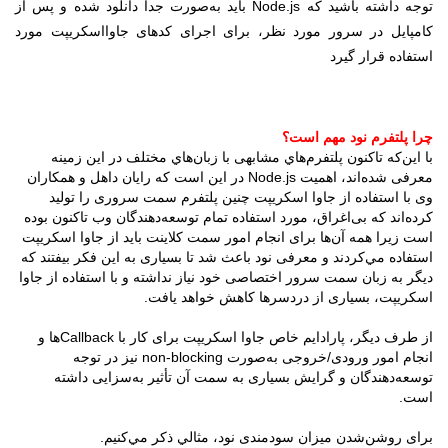
توجه داشته باشید که Node.js باید به‌صورت جدا دانلود شده و پس از
کامپایل در سرور مورد نظر، برای اجرای کدهای جاوااسکریپت مورد
استفاده قرار گیرد
چرا پلتفرم نود مهم است؟
با این‌که تاکنون پلتفرم‌هاي مشابهی با زبان‌هاي مختلف در این زمینه
معرفی شده‌اند، اهمیت Node.js در این است که رایان داهل و همکاران
وی با استفاده از جاوا اسکريپت چنین پلتفرم سمت سروری را تولید
کرده‌اند که بی‌اغراق، مورد استفاده تمام توسعه‌دهندگان وب تاکنون بوده
است زيرا همه آن‌ها برای انجام امور سمت کلاینت باید از جاوا اسکریپت
استفاده مي‌کردند و معرفی نود باعث شد تا بسیاری به این فکر بیفتند که
دیگر به زبان سمت سرور اختصاصی خود نیاز نداشته و با استفاده از جاوا
اسکریپت، بسیاری از دردسرها کاهش خواهد یافت.
از طرف دیگر، پارادایم خاص جاوا اسکریپت برای کار با Callback‌ها و
انجام امور ورودی/خروجی به‌صورت non-blocking نیز در توجه
توسعه‌دهند‌گان و گرایش بسیاری به سمت آن تأثیر به‌سزایی داشته
است.
برای روشن‌شدن میزان سودمندی نود، مثالي ذکر مي‌کنيم.