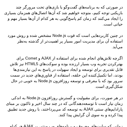
در صورتی که به برنامه‌هاي گفت‌وگو یا بازی‌هاي تحت مرورگر چند
بازیکنی توجه کنیم، متوجه خواهیم شد که آن‌ها اتصال‌هاي همزمان بسیاری
را ایجاد مي‌کنند که زمان کم پاسخ‌گویی به هر کدام از آن‌ها بسیار مهم و
حیاتی است.
در چنین کاربردهایی است که قوت Node.js مشخص شده و روش مورد
استفاده آن برای مدیریت امور بسیار پر اهمیت‌تر از گذشته به‌نظر
مي‌آید.
اگرچه تلاش‌هاي انجام شده برای استفاده از AJAX و Comet برای
بهتر‌کردن تجربه وب بسیار ارزنده بوده و سوکت‌هاي HTML5 نیز تلاش
قابل تقدیری برای توسعه و ایجاد سهولت در پاسخ به این نیازمندی‌ها
بودند، اما تکمیل‌کننده این حلقه، استفاده از فناوري‌هاي جدید در سمت
سرور بود که با معرفی و توسعه روزافزون Node.js به خوبی در حال
شکل‌گیری است.
در هر صورت، برای مقبولیت و گسترش روز‌افزون Node.js به اندکی
زمان نیاز است تا توسعه‌دهندگانی که در چند سال اخیر و تا‌کنون بر مبنای
پارادایم‌هاي سنتی AJAX به توسعه کد مي‌پرداختند، با روش جدید تطبیق
پیدا کرده و به سوی آن گرایش پیدا کنند.
زمانی که سایت‌هاي معروف و برنامه‌هاي وب مبتنی بر AJAX هر کدام