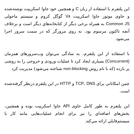
این پلتفرم با استفاده از زبان C و همچنین خود جاوا اسکریپت نوشته‌شده
و حاوی موتور جاوا اسکریپت V۸ گوگل کروم و سیستم ماجولی
Common JS به همراه برخی دیگر از کتابخانه‌هاي دیگر است و بر‌خلاف
آنچه تا‌کنون مرسوم بود، نه روي مرورگر که در سمت سرور اجرا
می‌شود.
با استفاده از این پلتفرم، به سادگی مي‌توان وب‌سرورهای همزمان
(Concurrent) بسیاری ایجاد کرد تا عملیات ورودی و خروجی را به روشی
پر بازده (که با نام روش non-blocking شناخته مي‌شود) مدیریت ‌کرد.
چنین امکاناتی برای TCP، DNS و HTTP در این پلتفرم در‌نظر گرفته‌شده
است.
این پلتفرم به طور کامل حاوی API جاوا اسکریپت بوده و همچنين،
بخش‌هاي اضافه‌اي را نیز برای انجام عملیات‌هایی مانند کار با
سیستم‌فایلي ارائه مي‌کند.