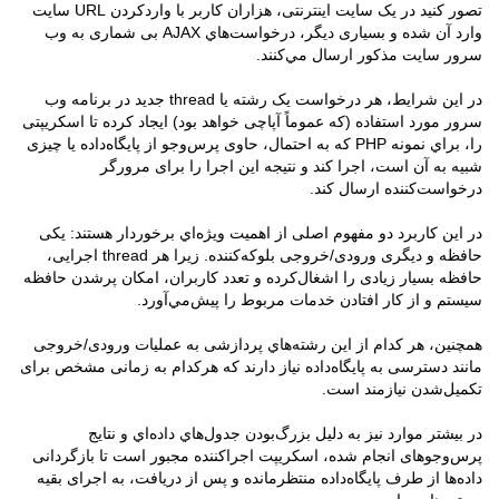
تصور کنید در یک سایت اینترنتی، هزاران کاربر با وارد‌کردن URL سایت
وارد آن شده و بسیاری دیگر، درخواست‌هاي AJAX بی شماری به وب
سرور سایت مذکور ارسال مي‌کنند.
در این شرایط، هر درخواست یک رشته یا thread جدید در برنامه وب
سرور مورد استفاده (که عموماً آپاچی خواهد بود) ایجاد کرده تا اسکریپتی
را، براي نمونه PHP که به احتمال، حاوی پرس‌و‌جو از پایگاه‌داده یا چیزی
شبیه به آن است، اجرا کند و نتیجه این اجرا را برای مرورگر
درخواست‌کننده ارسال کند.
در این کاربرد دو مفهوم اصلی از اهمیت ویژه‌اي برخوردار هستند: یکی
حافظه و دیگری ورودی/خروجی بلوکه‌کننده. زيرا هر thread اجرایی،
حافظه بسیار زیادی را اشغال‌کرده و تعدد کاربران، امکان پر‌شدن حافظه
سیستم و از کار افتادن خدمات مربوط را پیش‌مي‌آورد.
همچنين، هر کدام از این رشته‌هاي پردازشی به عملیات ورودی/خروجی
مانند دسترسی به پایگاه‌داده نیاز دارند که هرکدام به زمانی مشخص برای
تکمیل‌شدن نیازمند است.
در بيشتر موارد نیز به دلیل بزرگ‌بودن جدول‌هاي داده‌اي و نتایج
پرس‌و‌جوهای انجام شده، اسکریپت اجرا‌کننده مجبور است تا باز‌گردانی
داده‌ها از طرف پایگاه‌داده منتظر‌مانده و پس از دریافت، به اجرای بقیه