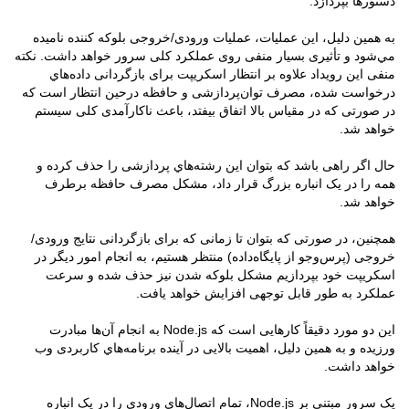
دستورها بپردازد.
به همین دلیل، این عملیات، عملیات ورودی/خروجی بلوکه کننده نامیده
مي‌شود و تأثیری بسیار منفی روی عملکرد کلی سرور خواهد داشت. نکته
منفی این رویداد علاوه بر انتظار اسکریپت برای بازگردانی داده‌هاي
درخواست شده، مصرف توان‌پردازشی و حافظه در‌حین انتظار است که
در صورتی که در مقیاس بالا اتفاق بیفتد، باعث نا‌کار‌آمدی کلی سیستم
خواهد شد.
حال اگر راهی باشد که بتوان این رشته‌هاي پردازشی را حذف کرده و
همه را در یک انباره بزرگ قرار داد، مشکل مصرف حافظه برطرف
خواهد شد.
همچنين، در صورتی که بتوان تا زمانی که برای بازگردانی نتایج ورودی/
خروجی (پرس‌و‌جو از پایگاه‌داده) منتظر هستیم، به انجام امور دیگر در
اسکریپت خود بپردازیم مشکل بلوکه شدن نیز حذف شده و سرعت
عملکرد به طور قابل توجهی افزایش خواهد یافت.
این دو مورد دقیقاً کارهایی است که Node.js به انجام آن‌ها مبادرت
ورزیده و به همین دلیل، اهميت بالایی در آینده برنامه‌هاي کاربردی وب
خواهد داشت.
یک سرور مبتنی بر Node.js، تمام اتصال‌هاي ورودی را در یک انباره