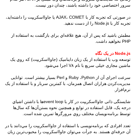
سرور اختصاصی خود را داشته باشند، چندان دور نیست.
در صورتی که تجربه کار با AJAX، COMET یا جاوااسکریپت را داشته‌اید،
تجربه کار با Node.js را از دست ندهید.
مطمئن باشید که پس از آن، هیچ علاقه‌اي برای بازگشت به استفاده از
PHP نخواهید داشت.
Node.js در یک نگاه
توسعه وب با استفاده از یک زبان داینامیک (جاوااسکریپت) که روي یک
ماشین مجازی خیلی سریع با نام V۸ اجرا مي‌شود.
سرعت اجرای آن از Ruby ،Python و Perl بسیار بیشتر است. توانایی
مدیریت‌کردن هزاران اتصال همزمان، با کمترین سربار و با استفاده از یک
نرم‌افزار.
شایستگی ذاتی جاوااسکریپت در کار با event loop‌ها با داشتن اشیاي
درجه یک، قابل استفاده در توابع و همچنین نحوه بستن‌آن‌ها که سال‌ها
توسط برنامه‌نویسان مختلف روي مرورگرها تمرین شده است.
تعدد افرادی که برنامه‌نویسی با استفاده از جاوااسکریپت را مي‌دانند یا در
آن حرفه‌اي هستند. به جرأت مي‌توان جاوااسکریپت را محبوب‌ترین زبان