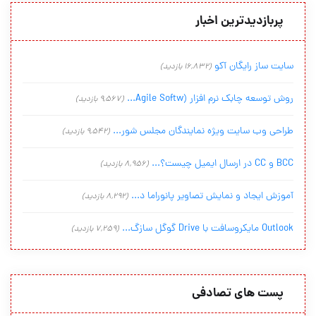
پربازدیدترین اخبار
سایت ساز رایگان آکو
(16,832 بازدید)
روش توسعه چابک نرم افزار (Agile Softw...
(9,567 بازدید)
طراحی وب سایت ویژه نمایندگان مجلس شور...
(9,542 بازدید)
BCC و CC در ارسال ایمیل چیست؟...
(8,956 بازدید)
آموزش ایجاد و نمایش تصاویر پانوراما د...
(8,292 بازدید)
Outlook مایکروسافت با Drive گوگل سازگ...
(7,259 بازدید)
پست های تصادفی