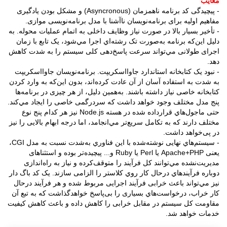
معایب
- پیچیدگی کد برنامه ناهمزمان (Asyncronous) و مشکل بودن یادگیری
مفاهیم اولیه برای برنامه‌نویسان نا‌آشنا با مدل برنامه‌نویسی موازی.
- تأخیر بسیار بالا در صورت نیاز وظایف داخلی به اتمام عملیات محوله. به
دلیل این‌که برنامه به‌صورت تک رشته‌اي اجرا مي‌شود، یک تابع با زمان
اجرای طولانی مي‌تواند سرعت پاسخ‌دهی کلی سیستم را به شدت کاهش
دهد.
- نبود یک کتابخانه استاندارد جاوااسکریپت. برنامه‌نویسان جاوااسکریپت
به شدت به استفاده آسان از آن عادت کرده‌اند، بدون این‌که به وارد کردن
کتابخانه خاصی نیاز داشته باشند. به‌همین دلیل، از هر چیزی در برنامه‌ها
پنج مدل مختلف وجود خواهد داشت که سردرگمی خاصی را ایجاد مي‌کند.
حتی ماجول‌هاي قرار‌داده شده در هسته Node.js نیز هر کدام پنج نوع
مختلف دارند که به تکامل سریع‌تر مي‌انجامد، اما درجه ابهام بالایی را نیز
در پی‌خواهد داشت.
- سیستم‌هاي نهایی نوشته‌شده با این فناوري به‌شدت نسبت به مدل CGI،
یعنی Apache+PHP یا Perl یا Ruby و... پیچیده‌تر بوده و استثناهای
مدیریت‌نشده مي‌توانند کل فرآيند را متوقف‌کرده و نیاز به راه‌اندازی
دوباره فرآيندهاي درحال کار روي کلاستر را الزامی سازند. یک کد باگ دار
نیز مي‌تواند باعث خرابی فرآيند اجرایی مربوط شده و هر فرآيند درحال
کار خراب، درخواست‌هاي بسیاری را بی‌پاسخ خواهد‌گذاشت که به تبع آن
مقاومت کل سیستم در مقابل خرابی را کاهش داده و باعث کاهش کیفیت
خدمات خواهد شد.