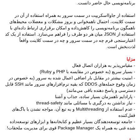
برنامه‌نویسی حال حاضر دانست.
استفاده از جاوااسکریپت در سمت سرور به همراه استفاده از آن در
سمت کلاینت، احتمال ناهمخوانی و بروز مشکلات و معضلات محیط‌های
ناهمگون برنامه‌نویسی را کاهش‌داده و امکان برقراری ارتباط داده‌اي با
استفاده از JSON میان هر دو طرف را فراهم مي‌سازد. استفاده از یک کد
اعتبار‌سنجی فرم چه در سمت سرور و چه در سمت کلاینت واقعاً
لذت‌بخش است.
مزایا
- مقیاس‌پذیر به هزاران اتصال فعال
- بسیار سریع (به خصوص در مقایسه با PHP و Ruby)
- امنیت بیشتر در مقابل بار اضافی اعمال شده به سرور (به خصوص در
زمان وقوع حمله‌هاي DDOS که بقیه نرم‌افزارهاي سرور مانند SSH قابل
دسترسی و پاسخ دهنده باقی مي‌مانند)
- پارادایم ناهمزمان بسیار ساده، جذاب و آشنا
- نیاز نداشتن به درگیری با مسائلی مانند thread-safety
- عدم استفاده از Multithreading و به تبع آن، مواجه نشدن با باگ‌های
قفل‌کننده
- جامعه توسعه‌دهندگان بسیار عظیم و کتابخانه‌ها و ابزارهای توسعه‌داده
شده غنی به همراه یک Package Manager قوی برای مدیریت ملحقات!