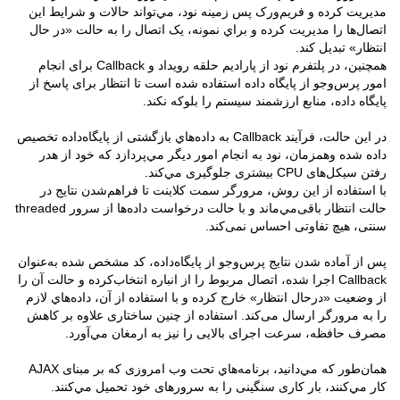
مدیریت کرده و فریم‌ورک پس زمینه نود، مي‌تواند حالات و شرایط این
اتصال‌ها را مدیریت کرده و براي نمونه، یک اتصال را به حالت «در حال
انتظار» تبدیل کند.
همچنين، در پلتفرم نود از پارادیم حلقه رویداد و Callback برای انجام
امور پرس‌و‌جو از پایگاه داده استفاده شده است تا انتظار برای پاسخ از
پایگاه داده، منابع ارزشمند سیستم را بلوکه نکند.
در این حالت، فرآیند Callback به داده‌هاي بازگشتی از پایگاه‌داده تخصیص
داده شده وهمزمان، نود به انجام امور دیگر مي‌پردازد که خود از هدر
رفتن سیکل‌های CPU بیشتری جلوگیری مي‌کند.
با استفاده از این روش، مرورگر سمت کلاینت تا فراهم‌شدن نتایج در
حالت انتظار باقی‌مي‌ماند و با حالت درخواست داده‌ها از سرور threaded
سنتی‌، هیچ تفاوتی احساس نمی‌کند.
پس از آماده شدن نتایج پرس‌و‌جو از پایگاه‌داده، کد مشخص شده به‌عنوان
Callback اجرا شده‌، اتصال مربوط را از انباره انتخاب‌کرده و حالت آن را
از وضعیت «درحال انتظار» خارج کرده و با استفاده از آن، داده‌هاي لازم
را به مرورگر ارسال می‌کند. استفاده از چنین ساختاری علاوه بر کاهش
مصرف حافظه، سرعت اجرای بالایی را نیز به ارمغان مي‌آورد.
همان‌طور که مي‌دانید، برنامه‌هاي تحت وب امروزی که بر مبنای AJAX
کار مي‌کنند، بار کاری سنگینی را به سرورهای خود تحمیل مي‌کنند.