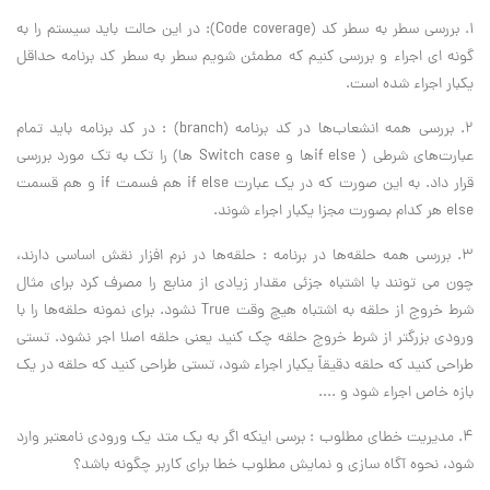
۱. بررسی سطر به سطر کد (Code coverage): در این حالت باید سیستم را به
گونه ای اجراء و بررسی کنیم که مطمئن شویم سطر به سطر کد برنامه حداقل
یکبار اجراء شده است.
۲. بررسی همه انشعاب‌ها در کد برنامه (branch) : در کد برنامه باید تمام
عبارت‌های شرطی ( if elseها و Switch case ها) را تک به تک مورد بررسی
قرار داد. به این صورت که در یک عبارت if else هم فسمت if و هم قسمت
else هر کدام بصورت مجزا یکبار اجراء شوند.
۳. بررسی همه حلقه‌ها در برنامه : حلقه‌ها در نرم افزار نقش اساسی دارند،
چون می تونند با اشتباه جزئی مقدار زیادی از منابع را مصرف کرد برای مثال
شرط خروج از حلقه به اشتباه هیچ وقت True نشود. برای نمونه حلقه‌ها را با
ورودی بزرگتر از شرط خروج حلقه چک کنید یعنی حلقه اصلا اجر نشود. تستی
طراحی کنید که حلقه دقیقاً یکبار اجراء شود، تستی طراحی کنید که حلقه در یک
بازه خاص اجراء شود و ....
۴. مدیریت خطای مطلوب : برسی اینکه اگر به یک متد یک ورودی نامعتبر وارد
شود، نحوه آگاه سازی و نمایش مطلوب خطا برای کاربر چگونه باشد؟