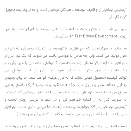
آزمایش نرم‌افزار از وظایف توسعه دهندگان نرم‌افزار است و نه از وظایف تحویل
گیرندگان آن.
می‌توان قبل از نوشتن خود برنامه تست‌های برنامه را انجام داد. به این
روش en:Test Driven Development می‌گویند.
سازمانها یا شرکت‌های که نرم افزارها را توسعه می دهند، محصولی به نام نرم
افزار تولید می کنند. ولی چه عامل یا عواملی باعث می شوند که یک نرم افزار از
نرم افزار مشابه دیگر متمایز و برجسته شود؟ عواملی متعددی را می توان نام
برد که باعث این برتری و تمایز شود اما یکی از این عوامل می
تواند کیفیت محصول نهایی باشد که به بازار عرضه خواهد شد. اما برای رسیدن
به این نقطه تمایز و برتری باید چگونه عملکرد و اندیشید؟ یگ پاسخ به این
سوال می تواند تست نرم افزار و نحوه انجام آن باشد. تنها پارامتری که در اینجا
به صورت گذرا به آن اشاره خواهیم کرد و در انتها به بررسی روش تست و
آزمایش نرم افزار در XP خواهیم پرداخت. (هدف ما بررسی دقیق تست نرم افزار
نمی باشد و فقط آشنایی با بعضی واژه‌ها و کلمات کلیدی آن می باشد.)
تست فقط می تواند وجود خطاها را نشان دهد ولی نمی تواند عدم وجود خطا