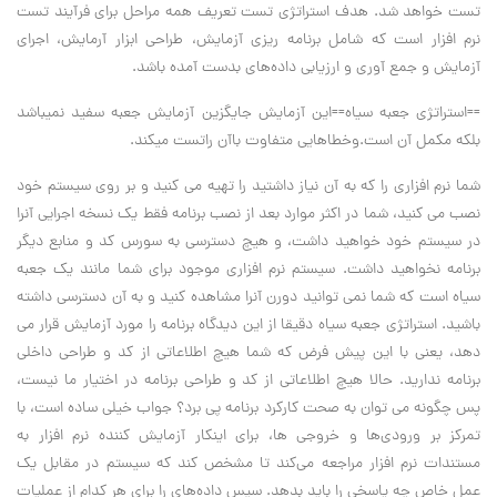
تست خواهد شد. هدف استراتژی تست تعریف همه مراحل برای فرآیند تست
نرم افزار است که شامل برنامه ریزی آزمایش، طراحی ابزار آرمایش، اجرای
آزمایش و جمع آوری و ارزیابی داده‌های بدست آمده باشد.
==استراتژی جعبه سیاه==این آزمایش جایگزین آزمایش جعبه سفید نمیباشد
بلکه مکمل آن است.وخطاهایی متفاوت باآن راتست میکند.
شما نرم افزاری را که به آن نیاز داشتید را تهیه می کنید و بر روی سیستم خود
نصب می کنید، شما در اکثر موارد بعد از نصب برنامه فقط یک نسخه اجرایی آنرا
در سیستم خود خواهید داشت، و هیچ دسترسی به سورس کد و منابع دیگر
برنامه نخواهید داشت. سیستم نرم افزاری موجود برای شما مانند یک جعبه
سیاه است که شما نمی توانید دورن آنرا مشاهده کنید و به آن دسترسی داشته
باشید. استراتژی جعبه سیاه دقیقا از این دیدگاه برنامه را مورد آزمایش قرار می
دهد، یعنی با این پیش فرض که شما هیچ اطلاعاتی از کد و طراحی داخلی
برنامه ندارید. حالا هیچ اطلاعاتی از کد و طراحی برنامه در اختیار ما نیست،
پس چگونه می توان به صحت کارکرد برنامه پی برد؟ جواب خیلی ساده است، با
تمرکز بر ورودی‌ها و خروجی ها، برای اینکار آزمایش کننده نرم افزار به
مستندات نرم افزار مراجعه می‌کند تا مشخص کند که سیستم در مقابل یک
عمل خاص چه پاسخی را باید بدهد. سپس داده‌های را برای هر کدام از عملیات