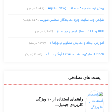
روش توسعه چابک نرم افزار (Agile Softw...
(9,566 بازدید)
طراحی وب سایت ویژه نمایندگان مجلس شور...
(9,541 بازدید)
BCC و CC در ارسال ایمیل چیست؟...
(8,953 بازدید)
آموزش ایجاد و نمایش تصاویر پانوراما د...
(8,292 بازدید)
Outlook مایکروسافت با Drive گوگل سازگ...
(7,259 بازدید)
پست های تصادفی
راهنمای استفاده از ۱۰ ویژگی
کاربردی جیمیل...