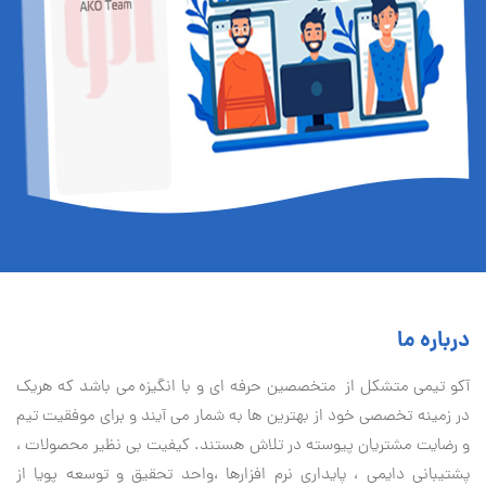
درباره ما
آكو تيمی متشکل از متخصصین حرفه ای و با انگیزه می باشد که هریک
در زمینه تخصصی خود از بهترین ها به شمار می آیند و برای موفقیت تيم
و رضایت مشتریان پیوسته در تلاش هستند. کیفیت بی نظير محصولات ،
پشتیبانی دايمی ، پایداری نرم افزارها ،واحد تحقیق و توسعه پویا از