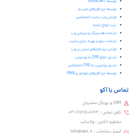
توسعه OPENCART
توسعه نرم افزارهای متن باز
طراحی وب سایت اختصاصی
ثبت انواع دامنه
خدمات هاستینگ و میزبانی وب
خدمات سئو و بهینه سازی سایت
طراحی نرم افزارهای مبتنی بر وب
تبدیل انواع CMS به وردپرس
تبدیل وردپرس به CMS اختصاصی
توسعه نرم افزارهای موبایل و PWA
تماس با آکو
CRM و پورتال مشتریان
تلفن تماس :‌ 77650782-021
مشاوره آنلاین : واتساپ
ایمیل سازمانی :‌
info@ako.ir