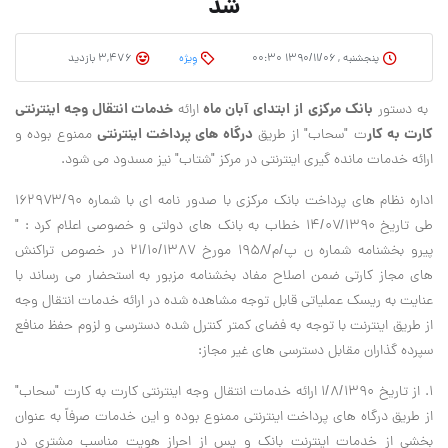
شد
پنجشنبه , ۱۳۹۰/۱۱/۰۶ ۰۰:۳۰
وِیژه
3,476 بازدید
بانک مرکزی
از ابتدای آبان ماه
خدمات انتقال وجه اینترنتی
به دستور
ارائه
کارت به کار
درگاه های پرداخت اینترنتی
ت "سحاب" از طریق
ممنوع بوده و
ارائه خدمات مانده گیری اینترنتی در مرکز "شتاب" نیز مسدود می شود.
اداره نظام های پرداخت بانک مرکزی با صدور نامه ای با شماره ۱۶۲۹۷۳/۹۰
طی تاریخ ۱۴/۰۷/۱۳۹۰ خطاب به بانک های دولتی و خصوصی اعلام کرد : "
پیرو بخشنامه شماره ن پ/م/۱۹۵۸ مورخ ۲۱/۱۰/۱۳۸۷ در خصوص تراکنش
های مجاز کارتی ضمن اصلاح مفاد بخشنامه مزبور به استحضار می رساند با
عنایت به ریسک عملیاتی قابل توجه مشاهده شده در ارائه خدمات انتقال وجه
از طریق اینترنت با توجه به فضای کمتر کنترل شده دسترسی و لزوم حفظ منافع
سپرده گذاران مقابل دسترسی های غیر مجاز:
۱. از تاریخ ۱/۸/۱۳۹۰ ارائه خدمات انتقال وجه اینترنتی کارت به کارت "سحاب"
از طریق درگاه های پرداخت اینترنتی ممنوع بوده و این خدمات صرفاً به عنوان
بخشی از خدمات اینترنت بانک و پس از احراز هویت مناسب مشتری در