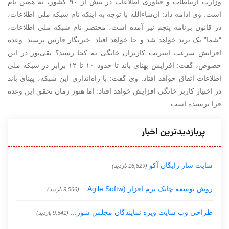
وزارت ارتباطات و فناوری اطلاعات در بیش از ۹۰ کشور، به همین نام
است. وی ادامه داد: ان‌شاءالله با توجه به اینکه نام شبکه ملی اطلاعات،
در قانون برنامه پنجم نیز آمده است، مختصر نام شبکه ملی اطلاعات،
“شما” یک برند خواهد شد و جا خواهد افتاد. خبرنگار فارس پرسید: وعده
افزایش سرعت اینترنت کاربران خانگی به کجا رسید؟ تقی‌پور در این
خصوص، گفت: افزایش پهنای باند تا حدود ۱۰ تا ۱۲ برابر در شبکه ملی
اطلاعات اتفاق خواهد افتاد. وی گفت: با راه‌اندازی این شبکه، پهنای باند
در اختیار کاربر خانگی افزایش خواهد افتاد؛ اما هنوز زمان تحقق این وعده
فرا نرسیده است.
پربازدیدترین اخبار
سایت ساز رایگان آکو
(16,829 بازدید)
روش توسعه چابک نرم افزار (Agile Softw...
(9,566 بازدید)
طراحی وب سایت ویژه نمایندگان مجلس شور...
(9,541 بازدید)