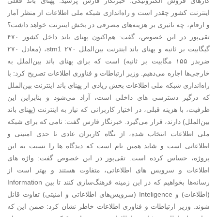
کارهای فروش الکترونیکی. خبرنگار فارس پرسید: پهنای باند فعلی
اینترنت کشور چقدر است و راه‌اندازی شبکه ملی اطلاعات از منظر آمار
و ارقام، چه تاثیری بر هزینه‌های مصرفی در بخش اینترنت خواهد داشت؟
تقی‌پور در این خصوص، گفت: هم‌اکنون پهنای باند داخل کشور ۴۷۰
گیگابیت بر ثانیه و پهنای باند اینترنت بین‌الملل ۲۷۰ stm1، (معادل ۲۷۰
ضربدر ۱۵۵ مگابیت بر ثانیه) است که برای پهنای باند بین‌الملل به
خارجی‌ها اجاره می‌دهیم. وزیر ارتباطات و فناوری اطلاعات تصریح کرد: با
راه‌اندازی شبکه ملی اطلاعات بخش زیادی از پهنای باند اینترنت بین‌الملل
که درگیر دسترسی های داخلی است، آزاد می‌شود و بنابراین این
ظرفیت، با هزینه قبلی، در اختیار کاربرانی که نیاز به اینترنت (پهنای باند
بین‌الملل) دارند، قرار می‌گیرد. خبرنگار فارس گفت: نامی که برای شبکه
ملی اطلاعات انتخاب شده، از نگاه کاربران عادی تا حدی امنیتی و
اطلاعاتی است و شاید همین نام است که دیدگاه ها را نسبت به این
پروژه، حساس کرده است. تقی‌پور در این خصوص گفت: واژه‌ های
اطلاعات و سرویس های اطلاعاتی، متفاوت هستند و بهتر است از
رسانه‌ها بخواهیم که در این زمینه فرهنگ‌سازی کنند تا بین Information
(اطلاعات) و Inteligence (سرویس‌های اطلاعاتی و امنیتی) تفاوت قائل
شوند. وزیر ارتباطات و فناوری اطلاعات خاطر نشان کرد: ضمن این که