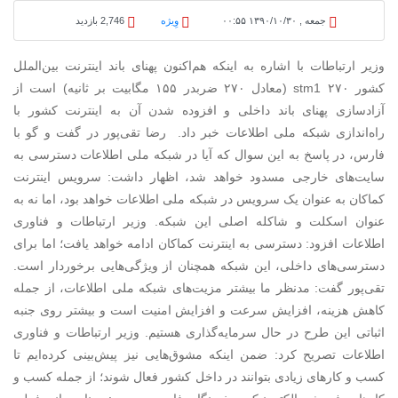
جمعه , ۱۳۹۰/۱۰/۳۰ ۰۰:۵۵
وِیژه
2,746 بازدید
وزیر ارتباطات با اشاره به اینکه هم‌اکنون پهنای باند اینترنت بین‌الملل
کشور ۲۷۰ stm1 (معادل ۲۷۰ ضربدر ۱۵۵ مگابیت بر ثانیه) است از
آزادسازی پهنای باند داخلی و افزوده شدن آن به اینترنت کشور با
راه‌اندازی شبکه ملی اطلاعات خبر داد. رضا تقی‌پور در گفت ‌و گو با
فارس، در پاسخ به این سوال که آیا در شبکه ملی اطلاعات دسترسی به
سایت‌های خارجی مسدود خواهد شد، اظهار داشت: سرویس اینترنت
کماکان به عنوان یک سرویس در شبکه ملی اطلاعات خواهد بود، اما نه به
عنوان اسکلت و شاکله اصلی این شبکه. وزیر ارتباطات و فناوری
اطلاعات افزود: دسترسی به اینترنت کماکان ادامه خواهد یافت؛ اما برای
دسترسی‌های داخلی، این شبکه همچنان از ویژگی‌هایی برخوردار است.
تقی‌پور گفت: مدنظر ما بیشتر مزیت‌های شبکه ملی اطلاعات، از جمله
کاهش هزینه، افزایش سرعت و افزایش امنیت است و بیشتر روی جنبه
اثباتی این طرح در حال سرمایه‌گذاری هستیم. وزیر ارتباطات و فناوری
اطلاعات تصریح کرد: ضمن اینکه مشوق‌هایی نیز پیش‌بینی کرده‌ایم تا
کسب و کارهای زیادی بتوانند در داخل کشور فعال شوند؛ از جمله کسب و