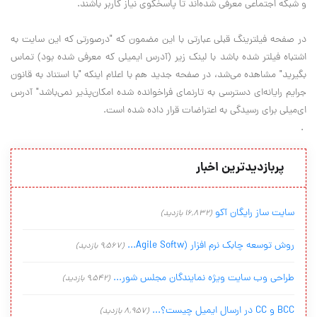
و شبكه اجتماعي معرفي شده‌اند تا پاسخگوي نياز كاربر باشند.
در صفحه فيلترينگ قبلي عبارتي با اين مضمون كه "درصورتي كه اين سايت به
اشتباه فيلتر شده باشد با لينك زير (آدرس ايميلي كه معرفي شده بود) تماس
بگيريد" مشاهده مي‌شد، در صفحه جديد هم با اعلام اينكه "با استناد به قانون
جرايم رايانه‌اي دسترسي به تارنماي فراخوانده شده امكان‌پذير نمي‌باشد" آدرس
اي‌ميلي براي رسيدگي به اعتراضات قرار داده شده است.
.
پربازدیدترین اخبار
سایت ساز رایگان آکو
(16,832 بازدید)
روش توسعه چابک نرم افزار (Agile Softw...
(9,567 بازدید)
طراحی وب سایت ویژه نمایندگان مجلس شور...
(9,542 بازدید)
BCC و CC در ارسال ایمیل چیست؟...
(8,957 بازدید)