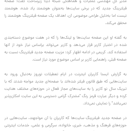
مدير كل مهندسي عمليات و هماهنگي شبكه ديتا زيرساخت گفت: صفحه
فيلترينگ جديد كه در برخي سايت‌ها به‌عنوان هوشمند ياد شده، هوشمند
نيست اما به‌دليل طراحي موضوعي آن، اهداف يك صفحه فيلترينگ هوشمند را
محقق مي‌كند.
به گفته او اين صفحه سايت‌ها و لينك‌ها را كه در هفت موضوع دسته‌بندي
شده در اختيار كاربر قرار مي‌دهد و كاربر مي‌تواند براساس نياز خود از آنها
استفاده كند. كريمي در ادامه اظهار كرد: مزيت صفحه جديد فيلترينگ نسبت به
صفحه قبلي، راهنمايي كاربر بر اساس موضوع مورد نياز است.
به گزارش ايسنا كاربران اينترنت در ايام تعطيلات نوروز به‌دنبال ورود به
سايت‌هايي كه طبق قانون فيلتر شده‌اند با صفحه‌اي جديد مواجه شدند كه با
تبريك سال نو كاربر را به سايت‌هاي مجاز فعال در حوزه‌هاي مختلف هدايت
كرده و ديگر عبارت قرمز رنگ "مشترك گرامي دسترسي به اين سايت امكان‌پذير
نمي‌باشد" را نمايش نمي‌داد.
در صفحه جديد فيلترينگ سايت‌ها كه كاربران با آن مواجهند، سايت‌هايي در
حوزه‌هاي فرهنگ و مذهب، خبري، خانواده، سرگرمي و علمي، خدمات اينترنتي