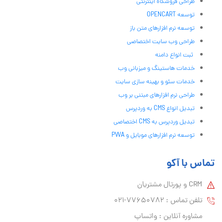
طراحی فروشگاه اینترنتی
توسعه OPENCART
توسعه نرم افزارهای متن باز
طراحی وب سایت اختصاصی
ثبت انواع دامنه
خدمات هاستینگ و میزبانی وب
خدمات سئو و بهینه سازی سایت
طراحی نرم افزارهای مبتنی بر وب
تبدیل انواع CMS به وردپرس
تبدیل وردپرس به CMS اختصاصی
توسعه نرم افزارهای موبایل و PWA
تماس با آکو
CRM و پورتال مشتریان
تلفن تماس :‌ 77650782-021
مشاوره آنلاین : واتساپ