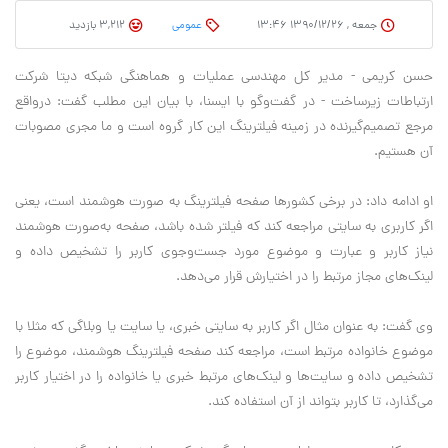
جمعه , ۱۳۹۰/۱۲/۲۶ ۱۳:۴۶
عمومی
3,212 بازدید
حسن كريمي - مدير كل مهندسي عمليات و هماهنگي شبكه ديتا شركت
ارتباطات زيرساخت - در گفت‌وگو با ايسنا، با بيان اين مطلب گفت: درواقع
مرجع تصميم‌گيرنده در زمينه فيلترينگ اين كار گروه است و ما مجري مصوبات
آن هستيم.
او ادامه داد: در برخي كشورها صفحه فيلترينگ به صورت هوشمند است، يعني
اگر كاربري به سايتي مراجعه كند كه فيلتر شده باشد، صفحه به‌صورت هوشمند
نياز كاربر و عبارت و موضوع مورد جست‌وجوي كاربر را تشخيص داده و
لينك‌هاي مجاز مرتبط را در اختيارش قرار مي‌دهد.
وي گفت: به عنوان مثال اگر كاربر به سايتي خبري، يا سايت يا وبلاگي كه مثلا با
موضوع خانواده مرتبط است، مراجعه كند صفحه فيلترينگ هوشمند، موضوع را
تشخيص داده و سايت‌ها و لينك‌هاي مرتبط خبري يا خانواده را در اختيار كاربر
مي‌گذارد، تا كاربر بتواند از آن استفاده كند.