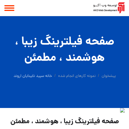
صفحه‌ فيلترينگ زیبا ،
هوشمند ، مطمئن
پیشخوان
نمونه کارهای انجام شده
خانه سپید نابینایان اروند
صفحه‌ فيلترينگ زیبا ، هوشمند ، مطمئن