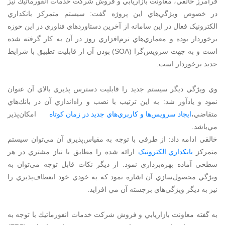
فرامرز خالقي، معاونت بازاريابي و فروش شركت خدمات انفورماتيك نيز
در خصوص ويژگي‌هاي اين پروژه گفت: سيستم متمرکز بانکداري
الکترونيک فعال در اين سامانه از آخرين دستاوردهاي فناوري در اين حوزه
برخوردار بوده و معماري‌هاي نرم‌افزاري روز در آن به كار گرفته شده
است و به جهت سرويس‌گرا (SOA) بودن آن از قابليت تطبيق با شرايط
جديد برخوردار است.
وي ويژگي ديگر سيستم جديد را قابليت دسترس پذيري بالاي آن عنوان
نمود و يادآور شد: به اين ترتيب با نصب و راه‌اندازي آن در بانك‌هاي
متقاضي،
ايجاد سرويس‌ها و كاربري‌هاي جديد در زمان كوتاه
امكان‌پذير
مي‌باشد.
خالقي ادامه داد: از طرفي با توجه به مقياس‌پذيري آن مي‌توان سيستم
متمرکز
بانکداري الکترونيک
ارائه شده را مطابق با نياز مشتري در هر
سطحي آماده بهره‌برداري نمود. از ديگر نكات قابل توجه مي‌توان به
ويژگي محصول‌سازي آن اشاره نمود که به خودي خود انعطاف‌پذيري را
نيز به ديگر ويژگي‌هاي برجسته آن مي افزايد.
به گفته معاونت بازاريابي و فروش شركت خدمات انفورماتيك با توجه به