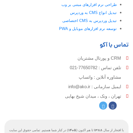
طراحی نرم افزارهای مبتنی بر وب
تبدیل انواع CMS به وردپرس
تبدیل وردپرس به CMS اختصاصی
توسعه نرم افزارهای موبایل و PWA
تماس با آکو
CRM و پورتال مشتریان
تلفن تماس :‌ 77650782-021
مشاوره آنلاین : واتساپ
ایمیل سازمانی :‌
info@ako.ir
تهران ، ونک ، میدان شیخ بهایی
1405
1388
با افتخار از سال
تا هم اکنون (
) در کنار شما هستیم. تمامی حقوق این سایت