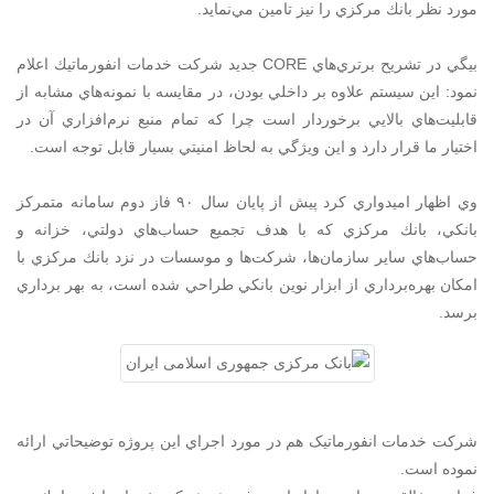
مورد نظر بانك مركزي را نيز تامين مي‌نمايد.
بيگي در تشريح برتري‌هاي CORE جديد شركت خدمات انفورماتيك اعلام
نمود: اين سيستم علاوه بر داخلي بودن، در مقايسه با نمونه‌هاي مشابه از
قابليت‌هاي بالايي برخوردار است چرا كه تمام منبع نرم‌افزاري آن در
اختيار ما قرار دارد و اين ويژگي به لحاظ امنيتي بسيار قابل توجه است.
وي اظهار اميدواري کرد پيش از پايان سال ۹۰ فاز دوم سامانه متمركز
بانكي، بانك مركزي که با هدف تجميع حساب‌هاي دولتي، خزانه و
حساب‌هاي ساير سازمان‌ها، شركت‌ها و موسسات در نزد بانك مركزي با
امكان بهره‌برداري از ابزار نوين بانكي طراحي شده است، به بهر‌ برداري
برسد.
شرکت خدمات انفورماتيک هم در مورد اجراي اين پروژه توضيحاتي ارائه
نموده است.