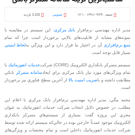
مناسب‌ترين گزينه سامانه متمرکز بانکی
جمعه , ۱۳۹۱/۰۴/۲۳ ۱۲:۱۰
عمومی
3,102 بازدید
مدير اداره مهندسي نرم‌افزار
بانك مركزی
: اين سيستم در مقايسه با
نمونه‌هاي مشابه از قابليت‌هاي بالايي برخوردار است چرا كه تمام
منبع نرم‌افزاری
آن در اختيار ما قرار دارد و اين ويژگي به
لحاظ امنيتي
بسيار قابل توجه است.
سيستم متمرکز بانکداري الکترونيک (CORE) شركت
خدمات انفورماتيك
با
تمام ویژگی‌های‌ مورد نیاز بانک مرکزی براي ايجاد
سامانه متمرکز
بانکي
مطابقت داشته و با
ضريب امنيت بالا
از آخرین سطح فناوري نيز برخوردار
است.
محمد بيگي، مدير اداره مهندسي نرم‌افزار بانک مرکزي با اعلام اين
مطلب، در خصوص دلايل انتخاب شركت خدمات انفورماتيك به عنوان
مجري اين پروژه گفت: بسياري از سيستم‌هاي‌ متمرکز بانکداري
الکترونيک موجود عمدتاً خارجي بوده در حالي‌كه سيستم ارائه شده توسط
شرکت خدمات انفورماتيک داخلي است و تمام مختصات و ويژگي‌هاي