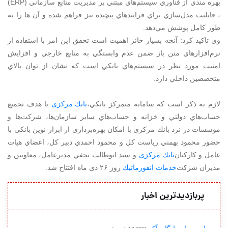
بهره مندي از فناوري سيستم‌هاي مبتني بر مديريت منابع سازماني (ERP)
، قابليت مدل‌سازي براي فرايندهاي پيچيده نيز فراهم شده و آن ها را به
طور كامل پوشش مي‌دهد.
وي تاكيد كرد: آنچه بسيار حائز اهميت است تحقق اين امر با استفاده از
نرم‌افزارهاي متن باز ضمن عدم وابستگي به منابع خارجي و افزايش
امنيت مورد نظر در سيستم‌هاي بانكي است كه نشان از توان بالاي
متخصصين داخلي دارد.
لازم به ذكر است كه سامانه متمركز بانكي،
بانك مركزی
با هدف تجميع
حساب‌هاي دولتي و خزانه و حساب‌هاي ساير سازمان‌ها، شركت‌ها و
موسسات در نزد بانك مركزي با امكان بهره‌برداري از ابزار نوين بانكي با
حضور محمود بهمني رياست كل و محمود احمدي دبير كل، اعضاي هيات
عامل و كاركنان
بانك مركزی
و سيد ابوطالب نجفي مديرعامل، معاونين و
مديران شركت
خدمات انفورماتيك
روز ۲۶ دی ماه افتتاح شد.
پربازدیدترین اخبار