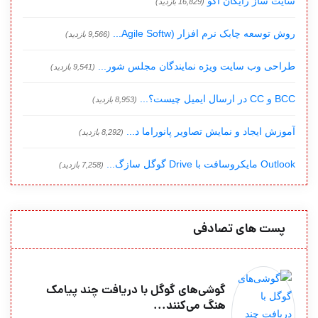
سایت ساز رایگان آکو
(16,829 بازدید)
روش توسعه چابک نرم افزار (Agile Softw...
(9,566 بازدید)
طراحی وب سایت ویژه نمایندگان مجلس شور...
(9,541 بازدید)
BCC و CC در ارسال ایمیل چیست؟...
(8,953 بازدید)
آموزش ایجاد و نمایش تصاویر پانوراما د...
(8,292 بازدید)
Outlook مایکروسافت با Drive گوگل سازگ...
(7,258 بازدید)
پست های تصادفی
گوشی‌های گوگل با دریافت چند پیامک
هنگ می‌کنند...