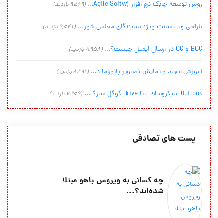
روش توسعه چابک نرم افزار (Agile Softw...
(9,569 بازدید)
طراحی وب سایت ویژه نمایندگان مجلس شور...
(9,542 بازدید)
BCC و CC در ارسال ایمیل چیست؟...
(8,958 بازدید)
آموزش ایجاد و نمایش تصاویر پانوراما د...
(8,292 بازدید)
Outlook مایکروسافت با Drive گوگل سازگ...
(7,259 بازدید)
پست های تصادفی
چه کسانی به ویروس یاهو مبتلا
شده‌اند؟...