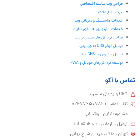
طراحی وب سایت اختصاصی
ثبت انواع دامنه
خدمات هاستینگ و میزبانی وب
خدمات سئو و بهینه سازی سایت
طراحی نرم افزارهای مبتنی بر وب
تبدیل انواع CMS به وردپرس
تبدیل وردپرس به CMS اختصاصی
توسعه نرم افزارهای موبایل و PWA
تماس با آکو
CRM و پورتال مشتریان
تلفن تماس :‌ 77650782-021
مشاوره آنلاین : واتساپ
ایمیل سازمانی :‌
info@ako.ir
تهران ، ونک ، میدان شیخ بهایی