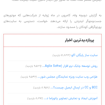
اینترنتی منتشر شده است که محور این دیدار تأمین امنیت اینترنت است.
به گزارش دویچه وله، کامرون در ماه ژوئیه از شرکت‌هایی که موتورهای
جست‌وجوگر اینترنتی را ارائه‌ می‌دهند خواست، دسترسی به سایت‌های
پورنوگرافی کودکان را مسدود سازند.
پربازدیدترین اخبار
سایت ساز رایگان آکو
(16,833 بازدید)
روش توسعه چابک نرم افزار (Agile Softw...
(9,569 بازدید)
طراحی وب سایت ویژه نمایندگان مجلس شور...
(9,542 بازدید)
BCC و CC در ارسال ایمیل چیست؟...
(8,958 بازدید)
آموزش ایجاد و نمایش تصاویر پانوراما د...
(8,292 بازدید)