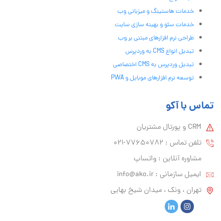
خدمات هاستینگ و میزبانی وب
خدمات سئو و بهینه سازی سایت
طراحی نرم افزارهای مبتنی بر وب
تبدیل انواع CMS به وردپرس
تبدیل وردپرس به CMS اختصاصی
توسعه نرم افزارهای موبایل و PWA
تماس با آکو
CRM و پورتال مشتریان
تلفن تماس :‌ 77650782-021
مشاوره آنلاین : واتساپ
ایمیل سازمانی :‌
info@ako.ir
تهران ، ونک ، میدان شیخ بهایی