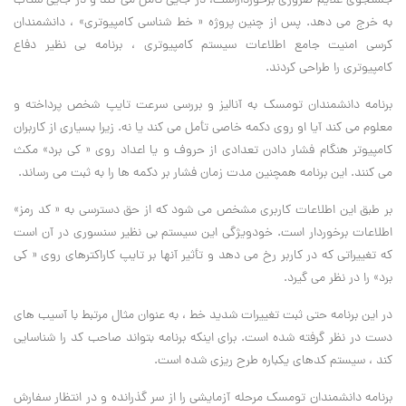
جستجوی علایم ضروری برخورداراست، در جایی تأمل می کند و در جایی شتاب
به خرج می دهد. پس از چنین پروژه « خط شناسی کامپیوتری» ، دانشمندان
کرسی امنیت جامع اطلاعات سیستم کامپیوتری ، برنامه بی نظیر دفاع
کامپیوتری را طراحی کردند.
برنامه دانشمندان تومسک به آنالیز و بررسی سرعت تایپ شخص پرداخته و
معلوم می کند آیا او روی دکمه خاصی تأمل می کند یا نه. زیرا بسیاری از کاربران
کامپیوتر هنگام فشار دادن تعدادی از حروف و یا اعداد روی « کی برد» مکث
می کنند. این برنامه همچنین مدت زمان فشار بر دکمه ها را به ثبت می رساند.
بر طبق این اطلاعات کاربری مشخص می شود که از حق دسترسی به « کد رمز»
اطلاعات برخوردار است. خودویژگی این سیستم بی نظیر سنسوری در آن است
که تغییراتی که در کاربر رخ می دهد و تأثیر آنها بر تایپ کاراکترهای روی « کی
برد» را در نظر می گیرد.
در این برنامه حتی ثبت تغییرات شدید خط ، به عنوان مثال مرتبط با آسیب های
دست در نظر گرفته شده است. برای اینکه برنامه بتواند صاحب کد را شناسایی
کند ، سیستم کدهای یکباره طرح ریزی شده است.
برنامه دانشمندان تومسک مرحله آزمایشی را از سر گذرانده و در انتظار سفارش