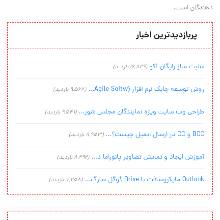
دهندگان است.
پربازدیدترین اخبار
سایت ساز رایگان آکو
(16,829 بازدید)
روش توسعه چابک نرم افزار (Agile Softw...
(9,566 بازدید)
طراحی وب سایت ویژه نمایندگان مجلس شور...
(9,541 بازدید)
BCC و CC در ارسال ایمیل چیست؟...
(8,953 بازدید)
آموزش ایجاد و نمایش تصاویر پانوراما د...
(8,292 بازدید)
Outlook مایکروسافت با Drive گوگل سازگ...
(7,258 بازدید)