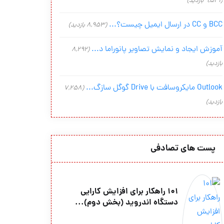
(9,541 بازدید)
BCC و CC در ارسال ایمیل چیست؟...
(8,953 بازدید)
آموزش ایجاد و نمایش تصاویر پانوراما د...
(8,292
بازدید)
Outlook مایکروسافت با Drive گوگل سازگ...
(7,258
بازدید)
پست های تصادفی
101 راهکار برای افزایش کارایی
دستگاه اندروید (بخش دوم)...