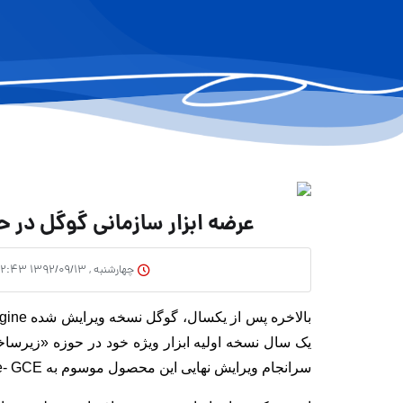
عرضه ابزار سازمانی گوگل در 
چهارشنبه , ۱۳۹۲/۰۹/۱۳ ۱۲:۴۳
بالاخره پس از یکسال، گوگل نسخه ویرایش شده Google Compute Engine را عرضه کرد.
سرانجام ویرایش نهایی این محصول موسوم به Google Compute Engine- GCE- را در اختیار کاربران گذاشت.