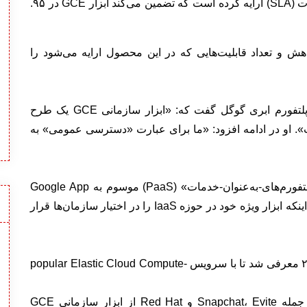
این شرکت برای ابزار جدید خود توافقنامه سطح خدمات (SLA) ارایه کرده است که تضمین می‌کند ابزار GCE در ۹۵.
ش و تعداد قابلیت‌هایی که در این محصول ارایه می‌شود را
«برایان گلدفارب» (Brian Goldfarb) مدیر بازاریابی پلتفورم ابری گوگل گفت که: «ابزار سازمانی GCE یک طرح
 او در ادامه افزود: «ما برای عبارت «دسترسی عمومی» به
اگرچه شرکت گوگل ابزار سازمانی خود در حوزه «پلتفورم‌های-به‌عنوان-خدمات» (PaaS) موسوم به Google App
Engine را از سال ۲۰۰۸ عرضه کرده است، اما برای اینکه ابزار ویژه خود در حوزه IaaS را در اختیار سازمان‌ها قرار
ابزار جدید گوگل با نام GCE نخستین بار در ژوئن ۲۰۱۲ معرفی شد تا با سرویس popular Elastic Cloud Compute-
درحال حاضر تعدادی از سازمان‌های بزرگ جهان از جمله Snapchat، Evite و Red Hat از ابزار سازمانی GCE