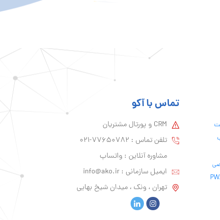
تماس با آکو
CRM و پورتال مشتریان
یت
ب
تلفن تماس :‌ 77650782-021
مشاوره آنلاین : واتساپ
ایمیل سازمانی :‌
info@ako.ir
تهران ، ونک ، میدان شیخ بهایی