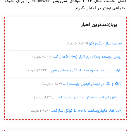
فصل نخست سال ۲۰۱۴ میلادی سرویس Fonetwish را برای شبکه
اجتماعی توئیتر در اختیار بگیرند.
پربازدیدترین اخبار
سایت ساز رایگان آکو
(16,831 بازدید)
روش توسعه چابک نرم افزار (Agile Softw...
(9,566 بازدید)
طراحی وب سایت ویژه نمایندگان مجلس شور...
(9,542 بازدید)
BCC و CC در ارسال ایمیل چیست؟...
(8,954 بازدید)
آموزش ایجاد و نمایش تصاویر پانوراما د...
(8,292 بازدید)
Outlook مایکروسافت با Drive گوگل سازگ...
(7,259 بازدید)