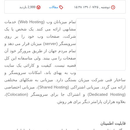
دوشنبه , ۱۳۹۰/۰۷/۲۵ ۱۵:۳۸
مقالات
2,999 بازدید
تمام میزبانان وب (Web Hosting) خدمات
مشابهی ارائه می کنند. یک شخص یا یک
شرکت، صفحات وب خود را بر روی
سرویسگر (server) میزبان قرار می دهد و
تمام مردم جهان از طریق مرورگر خود آن
صفحات را می بینند. ولی متاسفانه این کل
قضیه نیست. کیفیت و کارائی یک سایت
وب به پهنای باند، امکانات سرویسگر و
ساختار فنی شرکت میزبان بستگی دارد. میزبانی به شکلهای مختلفی
ارائه می گردد. میزبانی اشتراکی (Shared Hosting)، میزبانی اختصاصی
(Dedicated Hosting) و اشتراک جا برای سرویسگر (Colocation)،
بعلاوه هزاران پارامتر دیگر برای هر روش.
قابلیت اطمینان