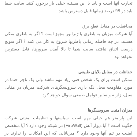
تجارت آنها است و باید با این مسئله خیلی باز برخورد کنند. سایت شما
باید در 98 درصد زمانها قابل دسترس باشد.
محافظت در مقابل قطع برق
آیا شرکت میزبان به باطری یا ژنراتور مجهز است ؟ اگر به باطری متکی
هستند، در چه فاصله زمانی باطریها شروع به کار می کنند ؟ اگر سویچ
درست اتفاق نیافتد، سایت شما تا بالا آمدن سرورها، قابل دسترس
نخواهد بود.
حفاظت در مقابل بلایای طبیعی
ممکن است برای یک شخص فنی زیاد مهم نباشد ولی یک تاجر حتما در
مورد مقاومت محل نگه داری سرویسگرهای شرکت میزبان در مقابل
سیل، زلزله و سایر عوامل طبیعی سوال خواهد کرد.
میزان امنیت سرویسگرها
این پارامتر هم خیلی مهم است. سیاستها و تنظیمات امنیتی شرکت
چگونه است ؟ آیا دیوار آتش (FireWall) در شبکه وجود دارد ؟ آیا متخصص
امنیت در تیم آنها وجود دارد ؟ میزبانانی که این امکانات را ندارند در