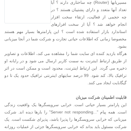
مسیریابها (Router) چه ساختاری دارند ؟ آیا
تعداد آنها متعدد و دارای پشتیبان هستند ؟ در
چه حجمی از فعالیت، ارتقاء سخت افزار
انجام خواهد شد ؟ آیا از سخت افزارهای
استاندارد بازار استفاده شده است ؟ این پارامترها بسیار مهم هستند
مخصوصا زمانی که اطلاعات حیاتی تجارت و شرکت شما در آنجا میزبانی
بشود.
هرگاه بازدید کننده ای سایت شما را مشاهده می کند، اطلاعات و تصاویر
از طریق ارتباط اینترنت به سمت کاربر ارسال می شود و در رایانه او
ذخیره می گردد. این ارتباط اینترنت، محدود است و ممکن است در اثر
ترافیک بالا، کند شود. 99 درصد سایتهای اینترنتی ترافیک حدود یک تا دو
گیگابایت ایجاد می کنند.
قابلیت اطمینان شرکت میزبان
این پارامتر بسیار حیاتی است. خرابی سرویسگرها یک واقعیت زندگی
است. همه پیام "...Server not responding" را بارها دیده اند. شرکت
میزبانی که خرابی سرویسگرها را پذیرا باشد، پذیرای شکست است. یک
شرکت مسئول باید بداند که خرابی سرویسگرها جزئی از عملیات روزانه