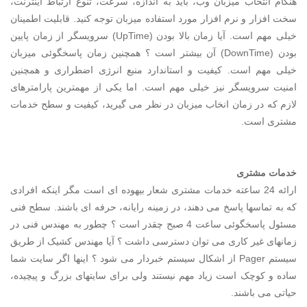
هنگام انتخاب میزبان وب، باید به اندازه، سرعت، تنوع ارتباط اینترنت،
سخت افزار و نرم افزار مورد استفاده میزبان توجه کنید. قابلیت اطمینان
خیلی مهم است. آیا زمان بالا بودن (UpTime) سرویسگر از زمان پایین
بودن (DownTime) آن بیشتر است ؟ همچنین زمان پاسخگوئی میزبان
خیلی مهم است. کیفیت و استاندارد منبع انرژی اضطراری و همچنین
امنیت سرویسگر نیز خیلی مهم است. اما یکی از مهمترین پارامترهای
لازم که در زمان انخاب میزبان در نظر می گیرید، کیفیت و سطح خدمات
مشتری است.
خدمات مشتری
ارائه 24 ساعته خدمات مشتری شعار بیهوده ای است مگر اینکه افرادی
که به تماسها پاسخ می دهند، در زمینه رایانه، حرفه ای باشند. سطح فنی
مسئول پاسخگوئی ساعت 4 صبح چقدر است ؟ چطور به مهندس فنی در
زمانهای غیر کاری می توان دسترسی داشت ؟ آیا مهندس کشیک از طریق
سیستم Pager از اشکال سیستم خبردار می شود ؟ اینها اگر سایت شما
ساده و کوچک است زیاد مهم نیستند ولی برای سایتهای بزرگ و پیچیده،
حیاتی می باشند.