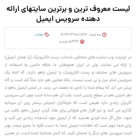
لیست معروف ترین و برترین سایتهای ارائه
دهنده سرویس ایمیل
سه شنبه , ۱۳۹۰/۰۷/۲۶ ۱۷:۴۹
مقالات
5,443 بازدید
در اینترنت وب سایت های مختلفی خدمات پست الکترونیک (یا همان ایمیل)
را ارائه می نمایند. ولی در ایران هموطنان ما علاقه خاصی به استفاده از
سرویس های مختلف و پست الکترونیک یا ایمیل یاهو دارند. که البته یک
سرویس تمام عیار و بی عیب نیست. بلکه معایبی هم دارد مثلاٌ کند است و گاه
پیش می آید که پیغام شما با تاخیر به مقصد می رسد. در ضمن ایمیل یاهو از
نظر امنیتی هم در سطح پایینی است علت آن هم ساده است چون این سرویس
کاربران زیادی دارد طبیعی است که خرابکاران اینترنتی بیشتر روی آن سرمایه
گذاری می کنند و نرم افزار های فراوانی برای هک کردن ایمیل یاهو یافت می
شود. حال اگر شما فردی هستید که از ایمیل خود استفاده زیادی می کنید و
برای شما مهم است که اطلاعات ایمیل شما به دست افراد نا محرم نیفتد بهتر
است سرویس های دیگر را امتحان کنید، که کمتر شناخته شده است. در همین