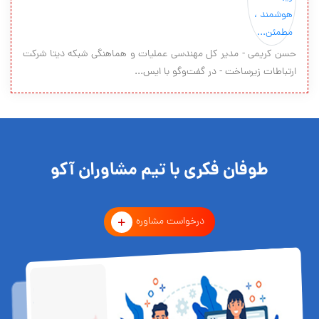
حسن كريمي - مدير كل مهندسي عمليات و هماهنگي شبكه ديتا شركت
ارتباطات زيرساخت - در گفت‌وگو با ايس...
طوفان فکری با تیم مشاوران آکو
درخواست مشاوره