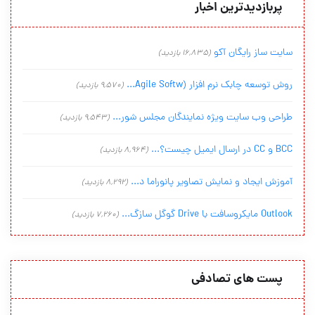
پربازدیدترین اخبار
سایت ساز رایگان آکو
(16,835 بازدید)
روش توسعه چابک نرم افزار (Agile Softw...
(9,570 بازدید)
طراحی وب سایت ویژه نمایندگان مجلس شور...
(9,543 بازدید)
BCC و CC در ارسال ایمیل چیست؟...
(8,964 بازدید)
آموزش ایجاد و نمایش تصاویر پانوراما د...
(8,292 بازدید)
Outlook مایکروسافت با Drive گوگل سازگ...
(7,260 بازدید)
پست های تصادفی