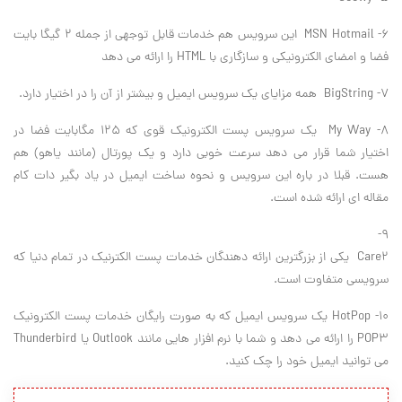
6- MSN Hotmail این سرویس هم خدمات قابل توجهی از جمله ۲ گیگا بایت
فضا و امضای الکترونیکی و سازگاری با HTML را ارائه می دهد
۷- BigString همه مزایای یک سرویس ایمیل و بیشتر از آن را در اختیار دارد.
۸- My Way یک سرویس پست الکترونیک قوی که ۱۲۵ مگابایت فضا در
اختیار شما قرار می دهد سرعت خوبی دارد و یک پورتال (مانند یاهو) هم
هست. قبلا در باره این سرویس و نحوه ساخت ایمیل در یاد بگیر دات کام
مقاله ای ارائه شده است.
۹-
Care2 یکی از بزرگترین ارائه دهندگان خدمات پست الکترنیک در تمام دنیا که
سرویسی متفاوت است.
۱۰- HotPop یک سرویس ایمیل که به صورت رایگان خدمات پست الکترونیک
POP3 را ارائه می دهد و شما با نرم افزار هایی مانند Outlook یا Thunderbird
می توانید ایمیل خود را چک کنید.